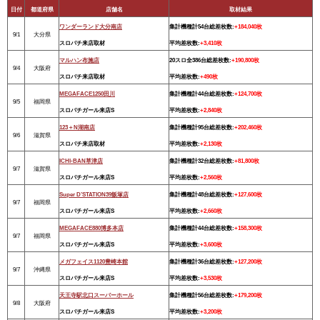
日付
都道府県
店舗名
取材結果
ワンダーランド大分南店
集計機種計54台総差枚数:
+184,040枚
9/1
大分県
スロパチ来店取材
平均差枚数:
+3,410枚
マルハン布施店
20スロ全386台総差枚数:
+190,800枚
9/4
大阪府
スロパチ来店取材
平均差枚数:
+490枚
MEGAFACE1250田川
集計機種計44台総差枚数:
+124,700枚
9/5
福岡県
スロパチガール来店S
平均差枚数:
+2,840枚
123＋N湖南店
集計機種計95台総差枚数:
+202,460枚
9/6
滋賀県
スロパチ来店取材
平均差枚数:
+2,130枚
ICHI-BAN草津店
集計機種計32台総差枚数:
+81,800枚
9/7
滋賀県
スロパチガール来店S
平均差枚数:
+2,560枚
Super D’STATION39飯塚店
集計機種計48台総差枚数:
+127,600枚
9/7
福岡県
スロパチガール来店S
平均差枚数:
+2,660枚
MEGAFACE880博多本店
集計機種計44台総差枚数:
+158,300枚
9/7
福岡県
スロパチガール来店S
平均差枚数:
+3,600枚
メガフェイス1120豊崎本館
集計機種計36台総差枚数:
+127,200枚
9/7
沖縄県
スロパチガール来店S
平均差枚数:
+3,530枚
天王寺駅北口スーパーホール
集計機種計56台総差枚数:
+179,200枚
9/8
大阪府
スロパチガール来店S
平均差枚数:
+3,200枚