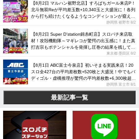
【8月2日 マルハン裾野北店】すろぱちガール来店P！
北斗無双Reが平均差玉数+10,340玉と大盛況に！各列
から打ち続けたくなるようなコンディションが窺え
た！
静岡県 裾野市
8/2
【8月2日 Super D’station錦糸町店】スロパチ来店取
材！攻殻機動隊～マギレコが驚愕の出玉感に！また真
打吉宗もポテンシャルを発揮し圧巻の結果を残してい
た！
東京都 墨田区
8/2
【8月1日 ABC富士今泉店】初いそまる実践来店！20
スロ全427台の平均差枚数+520枚と大盛況！中でもバ
ディゴル・虚構推理が驚愕の平均差枚数+6,300枚超え
に！
静岡県 富士市
8/1
最新記事一覧