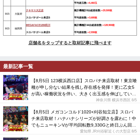
平均差玉数:
+6,460玉
テキサス大正店
集計機種計8台総差枚数:
+29,500枚
9/15
大阪府
スロパチガール来店S
平均差枚数:
+3,680枚
MEGAFACE1250田川
集計機種計44台総差枚数:
+128,900枚
9/15
福岡県
スロパチガール来店S
平均差枚数:
+2,930枚
店舗名をタップすると取材記事に飛べます
最新記事一覧
【8月5日 123横浜西口店】スロパチ来店取材！東京喰
種が申し分ない結果を残し存在感を発揮！更に乙女5
が高い稼働状況を伴い、大きく出玉感を伸ばしてい
た！
神奈川県 横浜市西区
8/5
【8月5日 メガコンコルド1020+刈谷知立店】スロパ
チ来店取材！ハナハナシリーズが好調さを露わに！中
でもニューキンVが平均回転数9,330Gと終日ぶん回さ
れていた！
愛知県 JR刈谷駅近くの大型店
8/5