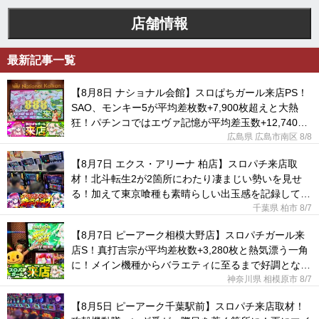
店舗情報
最新記事一覧
【8月8日 ナショナル会館】スロぱちガール来店PS！
SAO、モンキー5が平均差枚数+7,900枚超えと大熱
狂！パチンコではエヴァ記憶が平均差玉数+12,740玉
に！
広島県 広島市南区
8/8
【8月7日 エクス・アリーナ 柏店】スロパチ来店取
材！北斗転生2が2箇所にわたり凄まじい勢いを見せ
る！加えて東京喰種も素晴らしい出玉感を記録してい
た！
千葉県 柏市
8/7
【8月7日 ピーアーク相模大野店】スロパチガール来
店S！真打吉宗が平均差枚数+3,280枚と熱気漂う一角
に！メイン機種からバラエティに至るまで好調となっ
た！
神奈川県 相模原市
8/7
【8月5日 ピーアーク千葉駅前】スロパチ来店取材！