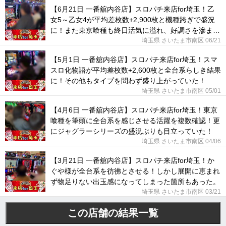
【6月21日 一番舘内谷店】スロパチ来店for埼玉！乙
女5～乙女4が平均差枚数+2,900枚と機種跨ぎで盛況
に！また東京喰種も終日活気に溢れ、好調さを滲ませ
ていた！
埼玉県 さいたま市南区 06/21
【5月1日 一番舘内谷店】スロパチ来店for埼玉！スマ
スロ化物語が平均差枚数+2,600枚と全台系らしき結果
に！その他もタイプを問わず盛り上がっていた！
埼玉県 さいたま市南区 05/01
【4月6日 一番舘内谷店】スロパチ来店for埼玉！東京
喰種を筆頭に全台系を感じさせる活躍を複数確認！更
にジャグラーシリーズの盛況ぶりも目立っていた！
埼玉県 さいたま市南区 04/06
【3月21日 一番舘内谷店】スロパチ来店for埼玉！か
ぐや様が全台系を彷彿とさせる！しかし展開に恵まれ
ず物足りない出玉感になってしまった箇所もあった。
埼玉県 さいたま市南区 03/21
この店舗の結果一覧