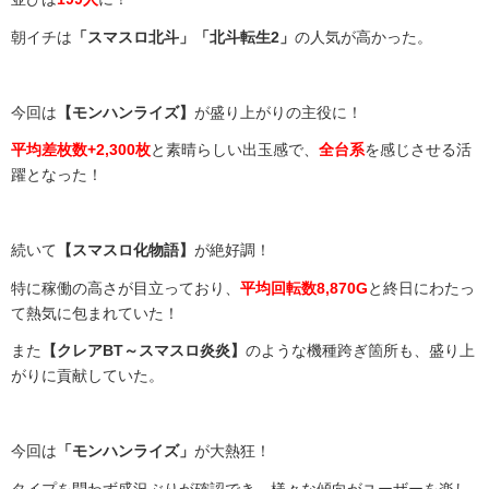
朝イチは
「スマスロ北斗」「北斗転生2」
の人気が高かった。
今回は
【モンハンライズ】
が盛り上がりの主役に！
平均差枚数+2,300枚
と素晴らしい出玉感で、
全台系
を感じさせる活
躍となった！
続いて
【スマスロ化物語】
が絶好調！
特に稼働の高さが目立っており、
平均回転数8,870G
と終日にわたっ
て熱気に包まれていた！
また
【クレアBT～スマスロ炎炎】
のような機種跨ぎ箇所も、盛り上
がりに貢献していた。
今回は
「モンハンライズ」
が大熱狂！
タイプを問わず盛況ぶりが確認でき、様々な傾向がユーザーを楽し