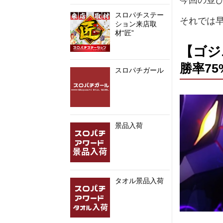
今回の並
スロパチステー
それでは
ション来店取
材“匠”
【ゴジ
勝率75
スロパチガール
景品入荷
タオル景品入荷