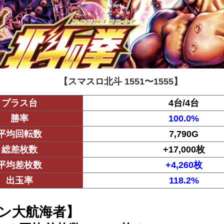
【スマスロ北斗 1551〜1555】
プラス台
4台/4台
勝率
100.0%
平均回転数
7,790G
総差枚数
+17,000枚
平均差枚数
+4,260枚
出玉率
118.2%
ン大航海者】