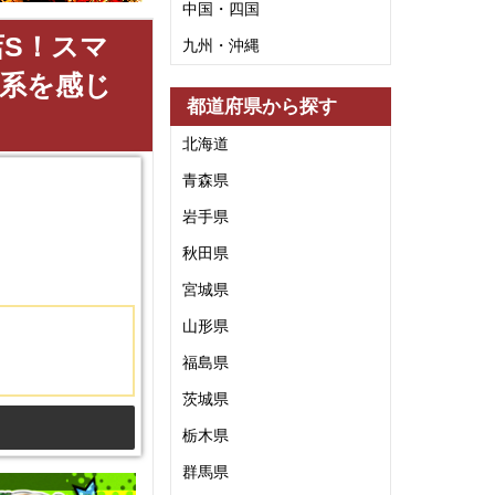
中国・四国
店S！スマ
九州・沖縄
台系を感じ
都道府県から探す
北海道
青森県
岩手県
秋田県
宮城県
山形県
福島県
茨城県
栃木県
群馬県