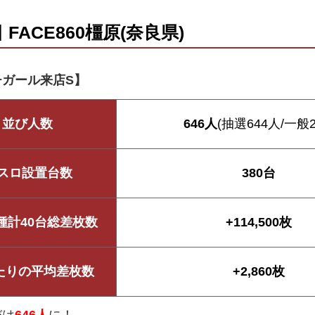
日 FACE860橿原(奈良県)
ガール来店S】
並び人数
646人
(抽選644人/一般
0スロ設置台数
380台
種計40台総差枚数
+114,500枚
たりの平均差枚数
+2,860枚