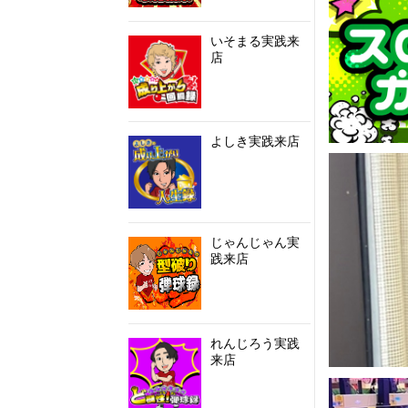
いそまる実践来
店
よしき実践来店
じゃんじゃん実
践来店
れんじろう実践
来店