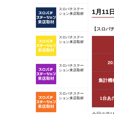
スロパチステー
1月11
ション来店取材
【スロパチ
スロパチステー
ション来店取材
2
スロパチステー
ション来店取材
集計機
スロパチステー
1台あ
ション来店取材