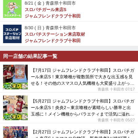
8/21 (
金
) 青森県十和田市
スロパチガール来店S
ジャムフレンドクラブ十和田
8/30 (
日
) 青森県十和田市
スロパチステーション来店取材
ジャムフレンドクラブ十和田
同一店舗の結果記事一覧
【7月17日 ジャムフレンドクラブ十和田】スロパチガ
ール来店S！東京喰種が複数箇所で大きな出玉感を見
せる！その他のスマスロ人気機種も大変盛り上がって
いた！
青森県 十和田市 07/17
【5月27日 ジャムフレンドクラブ十和田】スロパチガ
ール来店S！炎炎2～東京喰種が素晴らしい勝率と出
玉感に！メイン機種からバラエティまで活気に溢れて
いた！
青森県 十和田市 05/27
【2月27日 ジャムフレンドクラブ十和田】スロパチガ