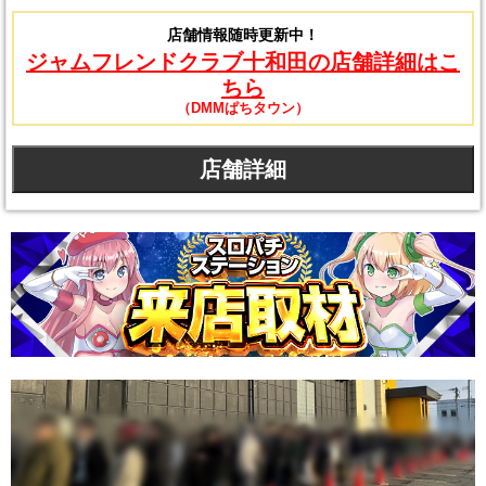
店舗情報随時更新中！
ジャムフレンドクラブ十和田の店舗詳細はこ
ちら
（DMMぱちタウン）
店舗詳細