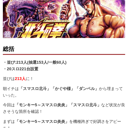
総括
・並び:213人(抽選153人/一般60人)
・20スロ221台設置
並びは
213人
に！
朝イチは
「スマスロ北斗」「かぐや様」「ダンベル」
から埋まって
いった。
今回は
「モンキー5～スマスロ炎炎」「スマスロ北斗」
など状況が良
さそうな箇所を確認！
まずは
「モンキー5～スマスロ炎炎」
を機種跨ぎで好調さをアピー
ル！