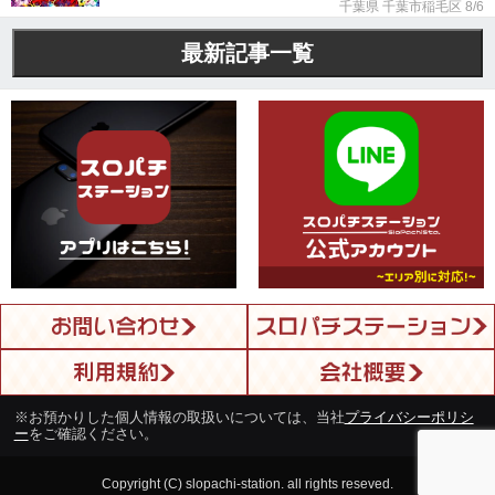
た！
千葉県 千葉市稲毛区
8/6
最新記事一覧
※お預かりした個人情報の取扱いについては、当社
プライバシーポリシ
ー
をご確認ください。
Copyright (C) slopachi-station. all rights reseved.