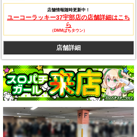
店舗情報随時更新中！
ユーコーラッキー37宇部店の店舗詳細はこち
ら
（DMMぱちタウン）
店舗詳細