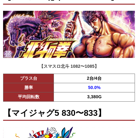
【スマスロ北斗 1082〜1085】
プラス台
2台/4台
勝率
50.0%
平均回転数
3,380G
【マイジャグ5 830〜833】