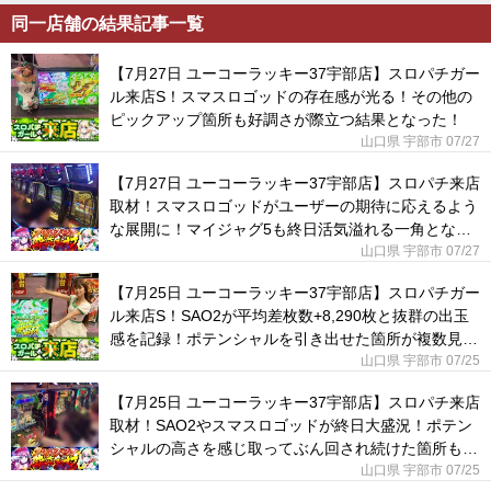
同一店舗の結果記事一覧
【7月27日 ユーコーラッキー37宇部店】スロパチガー
ル来店S！スマスロゴッドの存在感が光る！その他の
ピックアップ箇所も好調さが際立つ結果となった！
山口県 宇部市 07/27
【7月27日 ユーコーラッキー37宇部店】スロパチ来店
取材！スマスロゴッドがユーザーの期待に応えるよう
な展開に！マイジャグ5も終日活気溢れる一角となっ
た！
山口県 宇部市 07/27
【7月25日 ユーコーラッキー37宇部店】スロパチガー
ル来店S！SAO2が平均差枚数+8,290枚と抜群の出玉
感を記録！ポテンシャルを引き出せた箇所が複数見ら
れた！
山口県 宇部市 07/25
【7月25日 ユーコーラッキー37宇部店】スロパチ来店
取材！SAO2やスマスロゴッドが終日大盛況！ポテン
シャルの高さを感じ取ってぶん回され続けた箇所も多
かった！
山口県 宇部市 07/25