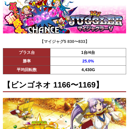
【マイジャグ5 830〜833】
プラス台
1台/4台
勝率
25.0%
平均回転数
4,430G
【ビンゴネオ 1166〜1169】