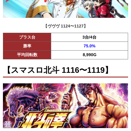
【ヴヴヴ 1124〜1127】
プラス台
3台/4台
勝率
75.0%
平均回転数
8,990G
【スマスロ北斗 1116〜1119】