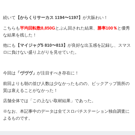
続いて
【からくりサーカス 1194〜1197】
が大賑わい！
こちらも
平均回転数8,850G
とぶん回された結果、
勝率100％
と優秀
な結果を残した！
他にも
【マイジャグ5 810〜813】
が良好な出玉感を記録し、スマス
ロに負けない盛り上がりを見せていた。
今回は
「ヴヴヴ」
が注目すべき存在に！
前回よりも朝の並び人数は少なかったものの、ピックアップ箇所の
質は衰えることがなかった！
店舗全体では「この上ない取材結果」であった。
※なお、本記事中のデータは全てスロパチステーション独自調査に
よるものです。