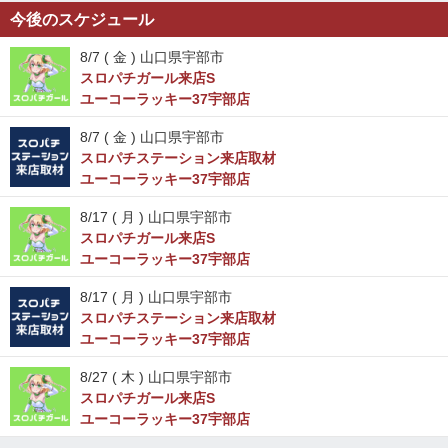
今後のスケジュール
8/7 (
金
) 山口県宇部市
スロパチガール来店S
ユーコーラッキー37宇部店
8/7 (
金
) 山口県宇部市
スロパチステーション来店取材
ユーコーラッキー37宇部店
8/17 (
月
) 山口県宇部市
スロパチガール来店S
ユーコーラッキー37宇部店
8/17 (
月
) 山口県宇部市
スロパチステーション来店取材
ユーコーラッキー37宇部店
8/27 (
木
) 山口県宇部市
スロパチガール来店S
ユーコーラッキー37宇部店