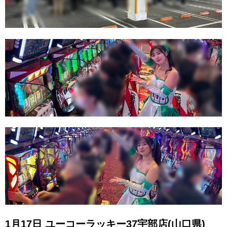
1月17日 ユーコーラッキー37宇部店(山口県)