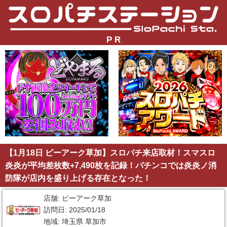
P R
【1月18日 ピーアーク草加】スロパチ来店取材！スマスロ
炎炎が平均差枚数+7,490枚を記録！パチンコでは炎炎ノ消
防隊が店内を盛り上げる存在となった！
店舗: ピーアーク草加
訪問日: 2025/01/18
地域: 埼玉県 草加市