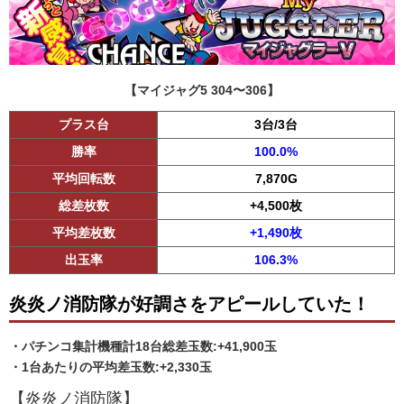
【マイジャグ5 304〜306】
プラス台
3台/3台
勝率
100.0%
平均回転数
7,870G
総差枚数
+4,500枚
平均差枚数
+1,490枚
出玉率
106.3%
炎炎ノ消防隊が好調さをアピールしていた！
・パチンコ集計機種計18台総差玉数:+41,900玉
・1台あたりの平均差玉数:+2,330玉
【炎炎ノ消防隊】