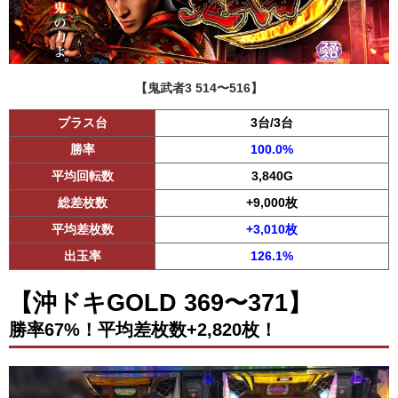
【鬼武者3 514〜516】
プラス台
3台/3台
勝率
100.0%
平均回転数
3,840G
総差枚数
+9,000枚
平均差枚数
+3,010枚
出玉率
126.1%
【沖ドキGOLD 369〜371】
勝率67%！平均差枚数+2,820枚！