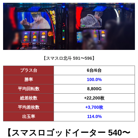
【スマスロ北斗 591〜596】
プラス台
6台/6台
勝率
100.0%
平均回転数
8,800G
総差枚数
+22,200枚
平均差枚数
+3,700枚
出玉率
114.0%
【スマスロゴッドイーター 540〜