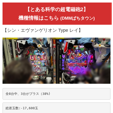
【とある科学の超電磁砲2】
機種情報はこちら
(DMMぱちタウン)
【シン・エヴァンゲリオン Type レイ】
全8台中、3台がプラス（38%)
総差玉数:-17,600玉