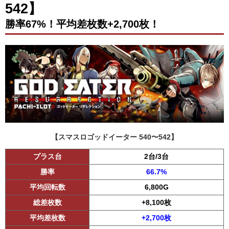
542】
勝率67%！平均差枚数+2,700枚！
【スマスロゴッドイーター 540〜542】
プラス台
2台/3台
勝率
66.7%
平均回転数
6,800G
総差枚数
+8,100枚
平均差枚数
+2,700枚