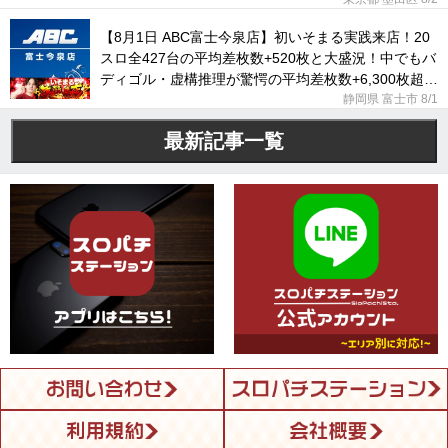
【8月1日 ABC富士今泉店】初いそまる実践来店！20
スロ全427台の平均差枚数+520枚と大盛況！中でもバ
ディゴル・虚構推理が驚愕の平均差枚数+6,300枚超え
に！
静岡県 富士市
8/1
最新記事一覧