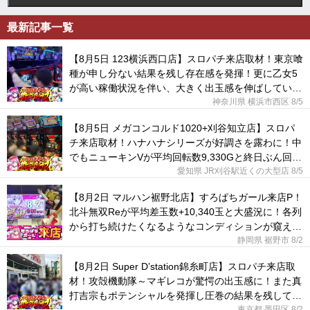
最新記事一覧
【8月5日 123横浜西口店】スロパチ来店取材！東京喰
種が申し分ない結果を残し存在感を発揮！更に乙女5
が高い稼働状況を伴い、大きく出玉感を伸ばしてい
た！
神奈川県 横浜市西区
8/5
【8月5日 メガコンコルド1020+刈谷知立店】スロパ
チ来店取材！ハナハナシリーズが好調さを露わに！中
でもニューキンVが平均回転数9,330Gと終日ぶん回さ
れていた！
愛知県 JR刈谷駅近くの大型店
8/5
【8月2日 マルハン裾野北店】すろぱちガール来店P！
北斗無双Reが平均差玉数+10,340玉と大盛況に！各列
から打ち続けたくなるようなコンディションが窺え
た！
静岡県 裾野市
8/2
【8月2日 Super D’station錦糸町店】スロパチ来店取
材！攻殻機動隊～マギレコが驚愕の出玉感に！また真
打吉宗もポテンシャルを発揮し圧巻の結果を残してい
た！
東京都 墨田区
8/2