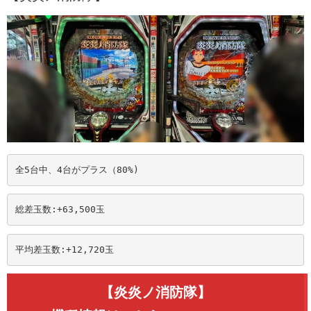
全5台中、4台がプラス（80%)
総差玉数:+63,500玉
平均差玉数:+12,720玉
【炎炎ノ消防隊】