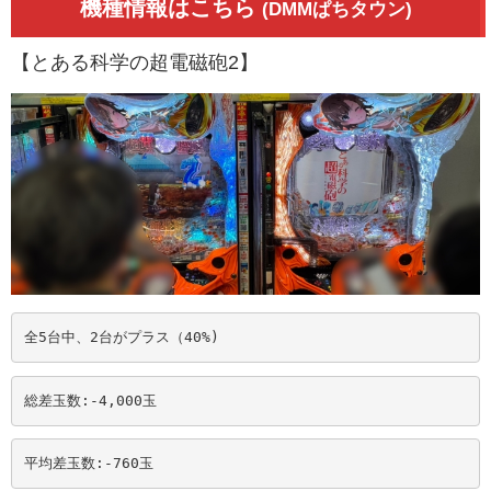
機種情報はこちら
(DMMぱちタウン)
【とある科学の超電磁砲2】
全5台中、2台がプラス（40%)
総差玉数:-4,000玉
平均差玉数:-760玉