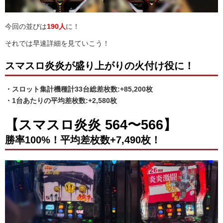
今回の並びは
190人
に！
それでは早速詳細を見ていこう！
スマスロ炎炎が盛り上がりの火付け役に！
・スロット集計機種計33台総差枚数:+85,200枚
・1台あたりの平均差枚数:+2,580枚
【スマスロ炎炎 564〜566】
勝率100%！平均差枚数+7,490枚！