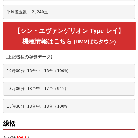
平均差玉数:-2,240玉
【シン・エヴァンゲリオン Type レイ】
機種情報はこちら
(DMMぱちタウン)
【上記機種の稼働データ】
10時00分:18台中、18台（100%）
13時00分:18台中、17台（94%）
15時30分:18台中、18台（100%）
総括