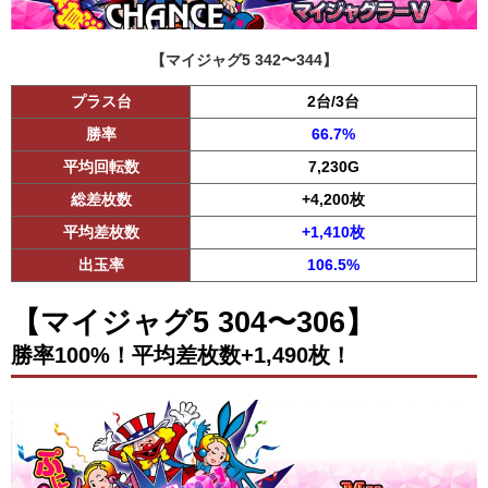
【マイジャグ5 342〜344】
プラス台
2台/3台
勝率
66.7%
平均回転数
7,230G
総差枚数
+4,200枚
平均差枚数
+1,410枚
出玉率
106.5%
【マイジャグ5 304〜306】
勝率100%！平均差枚数+1,490枚！