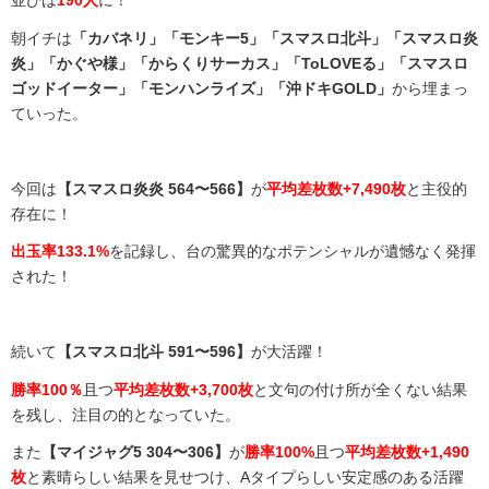
並びは
190人
に！
朝イチは
「カバネリ」「モンキー5」「スマスロ北斗」「スマスロ炎
炎」「かぐや様」「からくりサーカス」「ToLOVEる」「スマスロ
ゴッドイーター」「モンハンライズ」「沖ドキGOLD」
から埋まっ
ていった。
今回は
【スマスロ炎炎 564〜566】
が
平均差枚数+7,490枚
と主役的
存在に！
出玉率133.1%
を記録し、台の驚異的なポテンシャルが遺憾なく発揮
された！
続いて
【スマスロ北斗 591〜596】
が大活躍！
勝率100％
且つ
平均差枚数+3,700枚
と文句の付け所が全くない結果
を残し、注目の的となっていた。
また
【マイジャグ5 304〜306】
が
勝率100%
且つ
平均差枚数+1,490
枚
と素晴らしい結果を見せつけ、Aタイプらしい安定感のある活躍