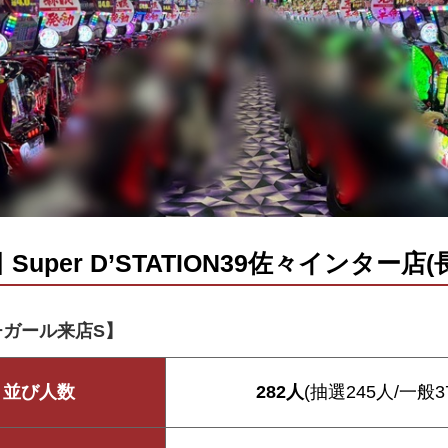
 Super D’STATION39佐々インター店
ガール来店S】
並び人数
282人
(抽選245人/一般3