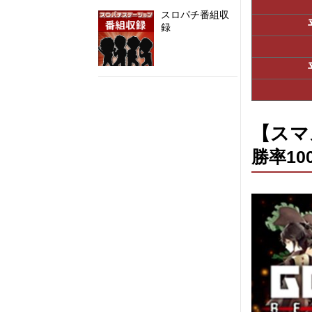
スロパチ番組収
録
@SloPachi_Staさんのツイート
【スマ
勝率10