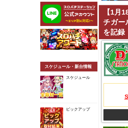
【1月1
チガー
を記録
スケジュール・新台情報
スケジュール
ピックアップ