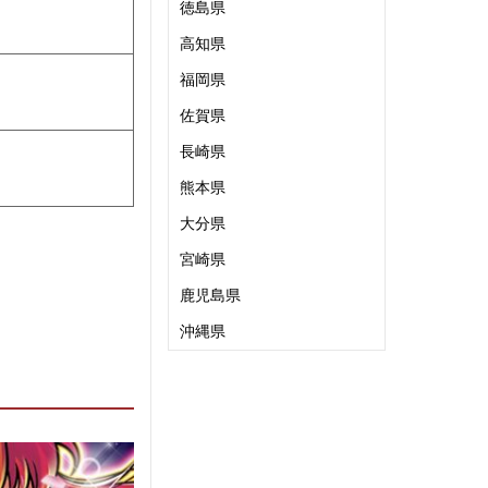
徳島県
高知県
福岡県
佐賀県
長崎県
熊本県
大分県
宮崎県
鹿児島県
沖縄県