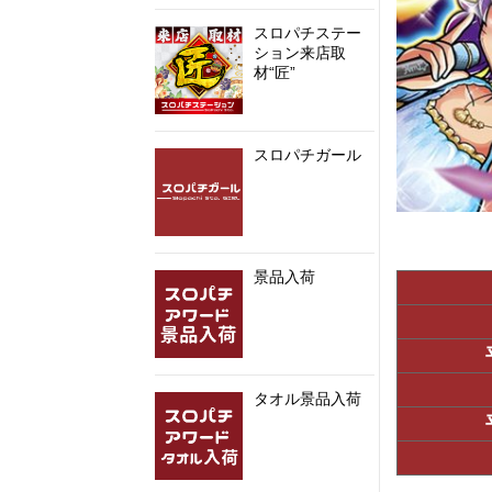
スロパチステー
ション来店取
材“匠”
スロパチガール
景品入荷
タオル景品入荷