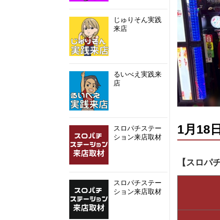
じゅりそん実践
来店
るいべえ実践来
店
1月18日
スロパチステー
ション来店取材
【スロパチ
スロパチステー
ション来店取材