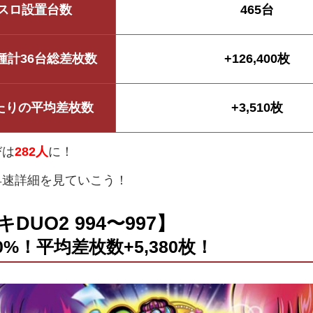
0スロ設置台数
465台
種計36台総差枚数
+126,400枚
たりの平均差枚数
+3,510枚
びは
282人
に！
早速詳細を見ていこう！
DUO2 994〜997】
0%！平均差枚数+5,380枚！