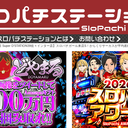
8日 Super D’STATION39佐々インター店】スロパチガール来店S！からくりサーカスが平