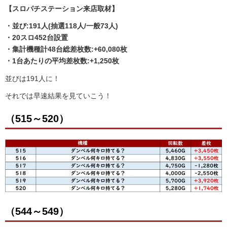
【スロパチステーション来店取材】
・並び:191人(抽選118人/一般73人)
・20スロ452台設置
・集計機種計48
台総差枚数:+60,080枚
・1台あたりの平均差枚数:+1,250枚
並びは191人に！
それでは早速結果を見ていこう！
（515～520）
（544～549）