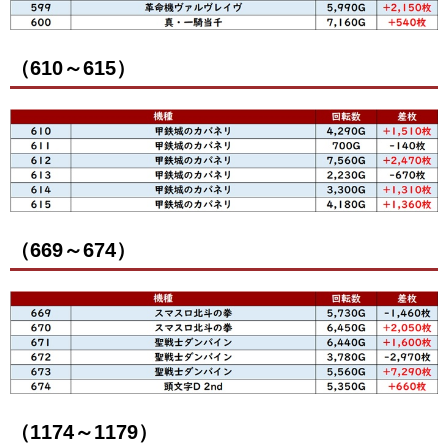
（610～615）
（669～674）
（1174～1179）