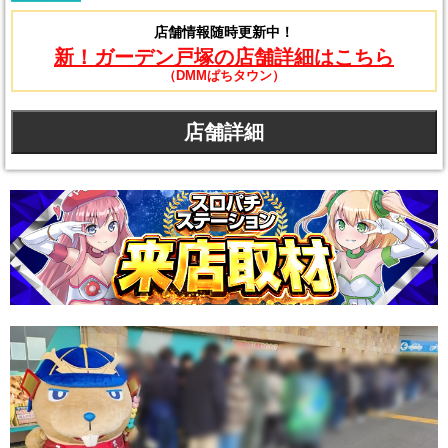
店舗情報随時更新中！
新！ガーデン戸塚の店舗詳細はこちら
（DMMぱちタウン）
店舗詳細