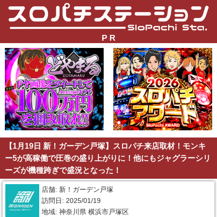
P R
【1月19日 新！ガーデン戸塚】スロパチ来店取材！モンキ
ー5が高稼働で圧巻の盛り上がりに！他にもジャグラーシリ
ーズが機種跨ぎで盛況となった！
店舗: 新！ガーデン戸塚
訪問日: 2025/01/19
地域: 神奈川県 横浜市戸塚区