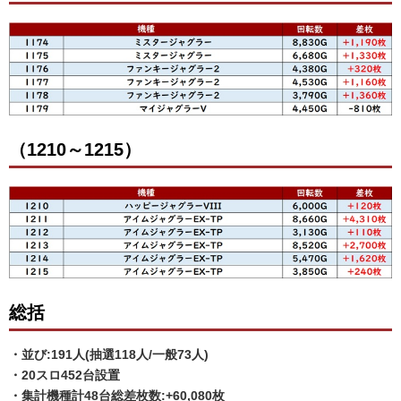
（1210～1215）
総括
・並び:191人(抽選118人/一般73人)
・20スロ452台設置
・集計機種計48
台総差枚数:+60,080枚