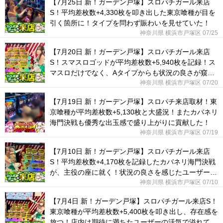
【7月25日 新！ガーデン戸塚】スロパチガール来店
S！平均差枚数+4,330枚を叩き出した東京喰種が目を
引く箇所に！タイプを問わず賑わいを見せていた！
神奈川県 横浜市戸塚区 07/25
【7月20日 新！ガーデン戸塚】スロパチガール来店
S！スマスロゴッドが平均差枚数+5,940枚を記録！ス
マスロだけでなく、Aタイプからも状況の良さが窺え
た！
神奈川県 横浜市戸塚区 07/20
【7月19日 新！ガーデン戸塚】スロパチ来店取材！東
京喰種が平均差枚数+5,130枚と大盛況！またカバネリ
海門決戦も優秀な出玉感で盛り上がりに貢献した！
神奈川県 横浜市戸塚区 07/19
【7月10日 新！ガーデン戸塚】スロパチガール来店
S！平均差枚数+4,170枚を記録したカバネリ海門決戦
が、主役の座に就く！状況の良さを感じたユーザーで
溢れていた！
神奈川県 横浜市戸塚区 07/10
【7月4日 新！ガーデン戸塚】スロパチガール来店S！
東京喰種が平均差枚数+5,400枚を叩き出し、存在感を
放つ！店内は期待に満ちたユーザーの活気で溢れてい