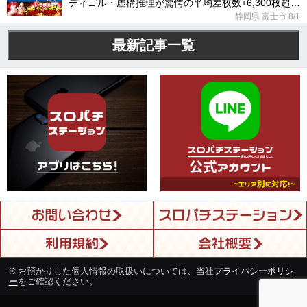
ディゴル・虚構推理が驚愕の平均差枚数+6,300枚超え
に！
静岡県 富士市
8/1
最新記事一覧
※お預かりした個人情報の取扱いについては、当社
プライバシーポリシ
ー
をご確認ください。