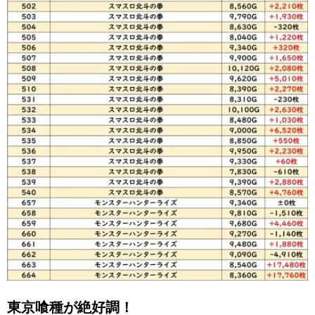
東京喰種が絶好調！