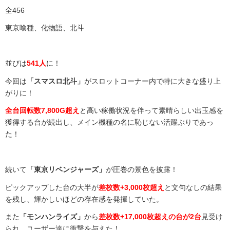
全456
東京喰種、化物語、北斗
並びは
541人
に！
今回は
「スマスロ北斗」
がスロットコーナー内で特に大きな盛り上
がりに！
全台回転数7,800G超え
と高い稼働状況を伴って素晴らしい出玉感を
獲得する台が続出し、メイン機種の名に恥じない活躍ぶりであっ
た！
続いて
「東京リベンジャーズ」
が圧巻の景色を披露！
ピックアップした台の大半が
差枚数+3,000枚超え
と文句なしの結果
を残し、輝かしいほどの存在感を発揮していた。
また
「モンハンライズ」
から
差枚数+17,000枚超えの台が2台
見受け
られ、ユーザー達に衝撃を与えた！