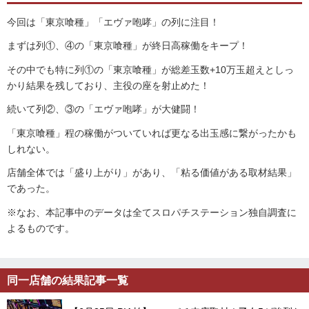
今回は「東京喰種」「エヴァ咆哮」の列に注目！
まずは列①、④の「東京喰種」が終日高稼働をキープ！
その中でも特に列①の「東京喰種」が総差玉数+10万玉超えとしっ
かり結果を残しており、主役の座を射止めた！
続いて列②、③の「エヴァ咆哮」が大健闘！
「東京喰種」程の稼働がついていれば更なる出玉感に繋がったかも
しれない。
店舗全体では「盛り上がり」があり、「粘る価値がある取材結果」
であった。
※なお、本記事中のデータは全てスロパチステーション独自調査に
よるものです。
同一店舗の結果記事一覧