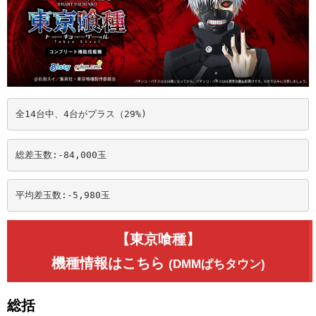
全14台中、4台がプラス（29%)
総差玉数:-84,000玉
平均差玉数:-5,980玉
【東京喰種】
機種情報はこちら
(DMMぱちタウン)
総括