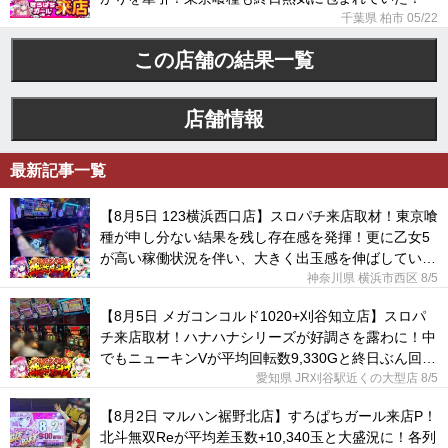
千葉県 柏市 05/22
この店舗の結果一覧
店舗情報
最新記事一覧
【8月5日 123横浜西口店】スロパチ来店取材！東京喰
種が申し分ない結果を残し存在感を発揮！更に乙女5
が高い稼働状況を伴い、大きく出玉感を伸ばしてい
た！
神奈川県 横浜市西区
8/5
【8月5日 メガコンコルド1020+刈谷知立店】スロパ
チ来店取材！ハナハナシリーズが好調さを露わに！中
でもニューキンVが平均回転数9,330Gと終日ぶん回さ
れていた！
愛知県 JR刈谷駅近くの大型店
8/5
【8月2日 マルハン裾野北店】すろぱちガール来店P！
北斗無双Reが平均差玉数+10,340玉と大盛況に！各列