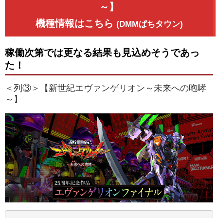
～】
機種情報はこちら
(DMMぱちタウン)
稼働次第では更なる結果も見込めそうであっ
た！
＜列③＞【新世紀エヴァンゲリオン～未来への咆哮
～】