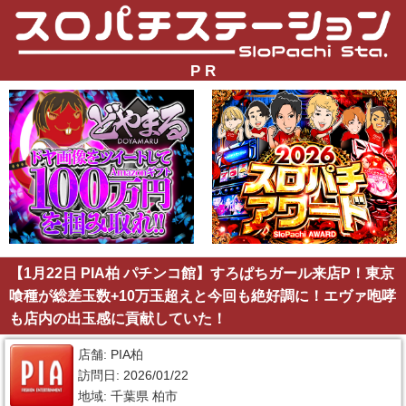
P R
【1月22日 PIA柏 パチンコ館】すろぱちガール来店P！東京
喰種が総差玉数+10万玉超えと今回も絶好調に！エヴァ咆哮
も店内の出玉感に貢献していた！
店舗: PIA柏
訪問日: 2026/01/22
地域: 千葉県 柏市