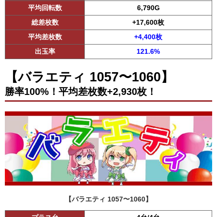
平均回転数
6,790G
総差枚数
+17,600枚
平均差枚数
+4,400枚
出玉率
121.6%
【バラエティ 1057〜1060】
勝率100%！平均差枚数+2,930枚！
【バラエティ 1057〜1060】