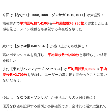
今回は
【ななつま 1008,1009、
ゾンサガ 1010,1011】
が大盛況！
機種跨ぎで
平均回転数7,410G
＆
平均差枚数+6,730枚
と突出した出玉
感を見せ、メイン機種をも凌駕する存在感を放った！
続いて
【かぐや様 846〜849】
が盛り上がりを後押し！
高いポテンシャルを発揮し、
平均差枚数+4,400枚
と素晴らしい結果
を残した！
また
【東京リベンジャーズ 721〜724】
が
平均回転数8,980G
＆
平均
差枚数+2,700枚
を記録し、ユーザーの満足度も高かったことに違い
ないだろう。
今回は
「ななつま～ゾンサガ」
が盛り上がりの火付け役に！
優秀な数値を記録する箇所が多数確認でき、全体的に活気に溢れて