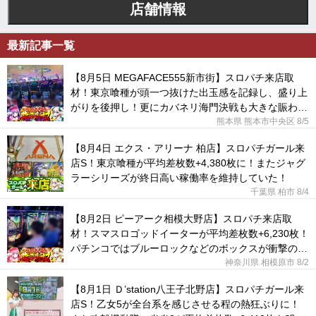
店舗情報
最新記事一覧
【8月5日 MEGAFACE555新市街】スロパチ来店取
材！東京喰種が頭一つ抜けた出玉感を記録し、盛り上
がりを後押し！更にカバネリ海門決戦も大きな賑わい
を見せた！
熊本県 熊本市中央区
8/5
【8月4日 エクス・アリーナ 柏店】スロパチガール来
店S！東京喰種が平均差枚数+4,380枚に！またジャグ
ラーシリーズが終日高い稼働率を維持していた！
千葉県 柏市
8/4
【8月2日 ピーアーク相模大野店】スロパチ来店取
材！スマスロゴッドイーターが平均差枚数+6,230枚！
パチンコではブルーロックなどのボックスが衝撃の出
玉感に！
神奈川県 相模原市
8/2
【8月1日 Ｄ’station八王子北野店】スロパチガール来
店S！乙女5が全台系を感じさせる程の熱狂ぶりに！