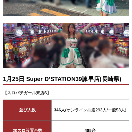
1月25日 Super D’STATION39諫早店(長崎県)
【スロパチガール来店S】
並び人数
346人
(オンライン抽選293人/一般53人)
20スロ設置台数
485台