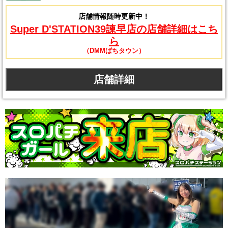
店舗情報随時更新中！
Super D'STATION39諫早店の店舗詳細はこち
ら
（DMMぱちタウン）
店舗詳細