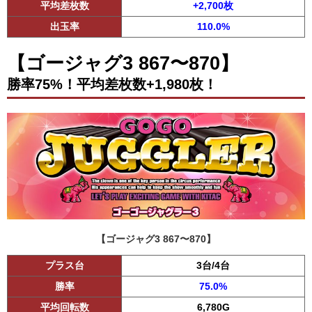
平均差枚数
+2,700枚
出玉率
110.0%
【ゴージャグ3 867〜870】
勝率75%！平均差枚数+1,980枚！
【ゴージャグ3 867〜870】
プラス台
3台/4台
勝率
75.0%
平均回転数
6,780G