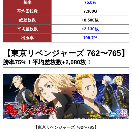
勝率
75.0%
平均回転数
7,300G
総差枚数
+8,500枚
平均差枚数
+2,130枚
出玉率
109.7%
【東京リベンジャーズ 762〜765】
勝率75%！平均差枚数+2,080枚！
【東京リベンジャーズ 762〜765】