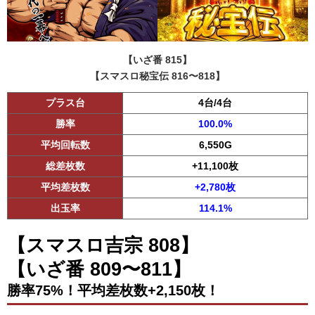
【いざ番 815】
【スマスロ秘宝伝 816〜818】
プラス台
4台/4台
勝率
100.0%
平均回転数
6,550G
総差枚数
+11,100枚
平均差枚数
+2,780枚
出玉率
114.1%
【スマスロ吉宗 808】
【いざ番 809〜811】
勝率75%！平均差枚数+2,150枚！