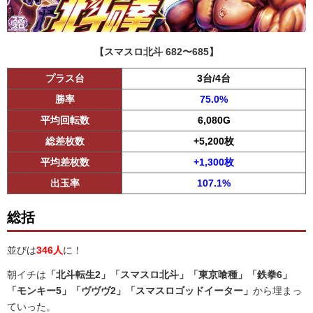
【スマスロ北斗 682〜685】
プラス台
3台/4台
勝率
75.0%
平均回転数
6,080G
総差枚数
+5,200枚
平均差枚数
+1,300枚
出玉率
107.1%
総括
並びは
346人
に！
朝イチは
「北斗転生2」「スマスロ北斗」「東京喰種」「鉄拳6」
「モンキー5」「ヴヴヴ2」「スマスロゴッドイーター」
から埋まっ
ていった。