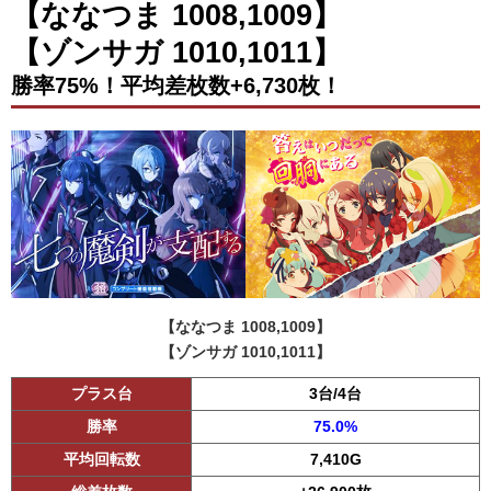
【ななつま 1008,1009】
【ゾンサガ 1010,1011】
勝率75%！平均差枚数+6,730枚！
【ななつま 1008,1009】
【ゾンサガ 1010,1011】
プラス台
3台/4台
勝率
75.0%
平均回転数
7,410G