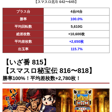
【スマスロ北斗 642〜645】
プラス台
4台/4台
勝率
100.0%
平均回転数
5,610G
総差枚数
+10,600枚
平均差枚数
+2,650枚
出玉率
115.7%
【いざ番 815】
【スマスロ秘宝伝 816〜818】
勝率100%！平均差枚数+2,780枚！