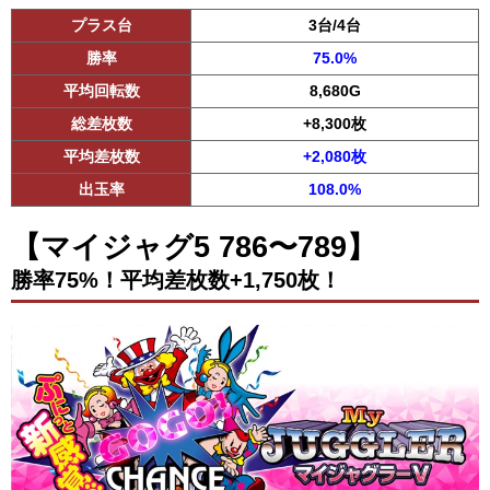
プラス台
3台/4台
勝率
75.0%
平均回転数
8,680G
総差枚数
+8,300枚
平均差枚数
+2,080枚
出玉率
108.0%
【マイジャグ5 786〜789】
勝率75%！平均差枚数+1,750枚！