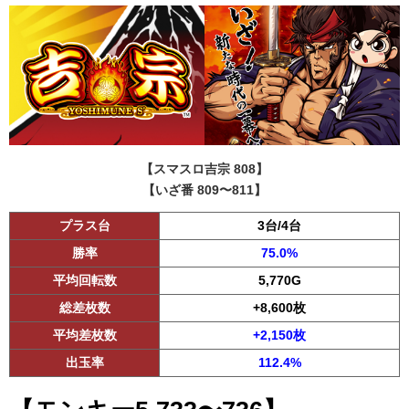
【スマスロ吉宗 808】
【いざ番 809〜811】
プラス台
3台/4台
勝率
75.0%
平均回転数
5,770G
総差枚数
+8,600枚
平均差枚数
+2,150枚
出玉率
112.4%