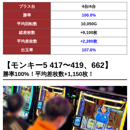
プラス台
4台/4台
勝率
100.0%
平均回転数
10,050G
総差枚数
+9,100枚
平均差枚数
+2,280枚
出玉率
107.6%
【モンキー5 417〜419、662】
勝率100%！平均差枚数+1,150枚！