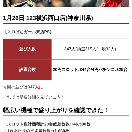
1月26日 123横浜西口店(神奈川県)
【スロぱちガール来店PS】
並び人数
347人
(抽選315人/一般32人)
設置台数
20円スロット:344台/4円パチンコ:325台
今回の並びは
347人
に！
それでは早速詳細を見ていこう！
幅広い機種で盛り上がりを確認できた！
・スロット集計機種計28台総差枚数:+46,500枚
・1台あたりの平均差枚数:+1,660枚