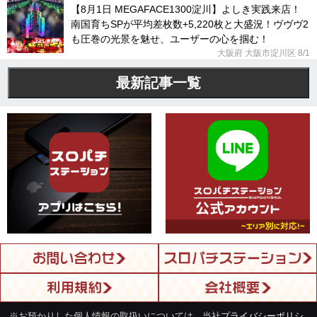
【8月1日 MEGAFACE1300淀川】よしき実践来店！
南国育ちSPが平均差枚数+5,220枚と大盛況！ヴヴヴ2
も圧巻の光景を魅せ、ユーザーの心を掴む！
大阪府 大阪市淀川区
8/1
最新記事一覧
※お預かりした個人情報の取扱いについては、当社
プライバシーポリシ