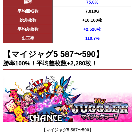
勝率
75.0%
平均回転数
7,810G
総差枚数
+10,100枚
平均差枚数
+2,520枚
出玉率
110.7%
【マイジャグ5 587〜590】
勝率100%！平均差枚数+2,280枚！
【マイジャグ5 587〜590】