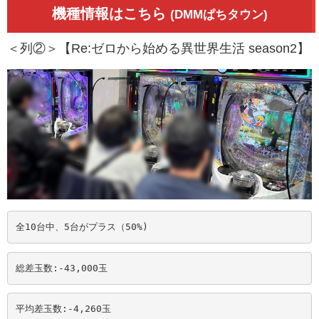
機種情報はこちら
(DMMぱちタウン)
＜列②＞【Re:ゼロから始める異世界生活 season2】
全10台中、5台がプラス（50%)
総差玉数:-43,000玉
平均差玉数:-4,260玉