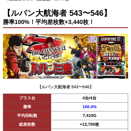
【ルパン大航海者 543〜546】
勝率100%！平均差枚数+3,440枚！
【ルパン大航海者 543〜546】
プラス台
4台/4台
勝率
100.0%
平均回転数
7,410G
総差枚数
+13,700枚