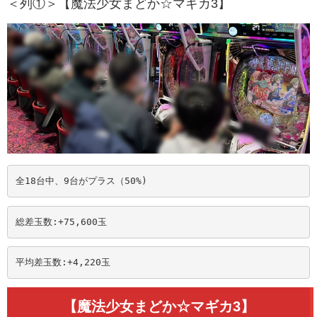
＜列①＞【魔法少女まどか☆マギカ3】
全18台中、9台がプラス（50%)
総差玉数:+75,600玉
平均差玉数:+4,220玉
【魔法少女まどか☆マギカ3】