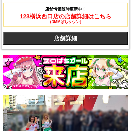
店舗情報随時更新中！
123横浜西口店の店舗詳細はこちら
（DMMぱちタウン）
店舗詳細