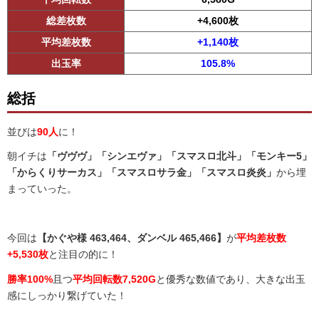
総差枚数
+4,600枚
平均差枚数
+1,140枚
出玉率
105.8%
総括
並びは
90人
に！
朝イチは
「ヴヴヴ」「シンエヴァ」「スマスロ北斗」「モンキー5」
「からくりサーカス」「スマスロサラ金」「スマスロ炎炎」
から埋
まっていった。
今回は
【かぐや様 463,464、ダンベル 465,466】
が
平均差枚数
+5,530枚
と注目の的に！
勝率100%
且つ
平均回転数7,520G
と優秀な数値であり、大きな出玉
感にしっかり繋げていた！