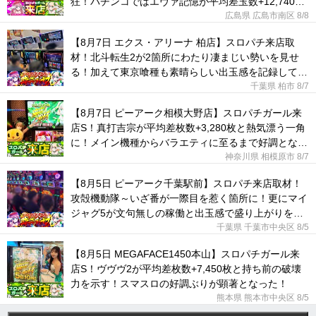
狂！パチンコではエヴァ記憶が平均差玉数+12,740玉
に！
広島県 広島市南区
8/8
【8月7日 エクス・アリーナ 柏店】スロパチ来店取
材！北斗転生2が2箇所にわたり凄まじい勢いを見せ
る！加えて東京喰種も素晴らしい出玉感を記録してい
た！
千葉県 柏市
8/7
【8月7日 ピーアーク相模大野店】スロパチガール来
店S！真打吉宗が平均差枚数+3,280枚と熱気漂う一角
に！メイン機種からバラエティに至るまで好調となっ
た！
神奈川県 相模原市
8/7
【8月5日 ピーアーク千葉駅前】スロパチ来店取材！
攻殻機動隊～いざ番が一際目を惹く箇所に！更にマイ
ジャグ5が文句無しの稼働と出玉感で盛り上がりを後
押しした！
千葉県 千葉市中央区
8/5
【8月5日 MEGAFACE1450本山】スロパチガール来
店S！ヴヴヴ2が平均差枚数+7,450枚と持ち前の破壊
力を示す！スマスロの好調ぶりが顕著となった！
熊本県 熊本市中央区
8/5