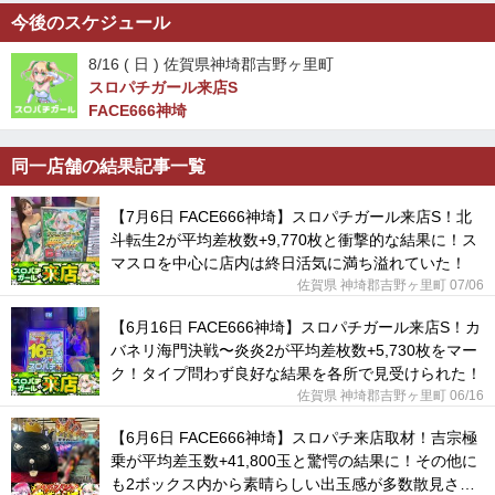
今後のスケジュール
8/16 (
日
) 佐賀県神埼郡吉野ヶ里町
スロパチガール来店S
FACE666神埼
同一店舗の結果記事一覧
【7月6日 FACE666神埼】スロパチガール来店S！北
斗転生2が平均差枚数+9,770枚と衝撃的な結果に！ス
マスロを中心に店内は終日活気に満ち溢れていた！
佐賀県 神埼郡吉野ヶ里町 07/06
【6月16日 FACE666神埼】スロパチガール来店S！カ
バネリ海門決戦〜炎炎2が平均差枚数+5,730枚をマー
ク！タイプ問わず良好な結果を各所で見受けられた！
佐賀県 神埼郡吉野ヶ里町 06/16
【6月6日 FACE666神埼】スロパチ来店取材！吉宗極
乗が平均差玉数+41,800玉と驚愕の結果に！その他に
も2ボックス内から素晴らしい出玉感が多数散見され