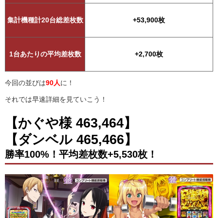
集計機種計20台総差枚数
+53,900枚
1台あたりの平均差枚数
+2,700枚
今回の並びは
90人
に！
それでは早速詳細を見ていこう！
【かぐや様 463,464】
【ダンベル 465,466】
勝率100%！平均差枚数+5,530枚！