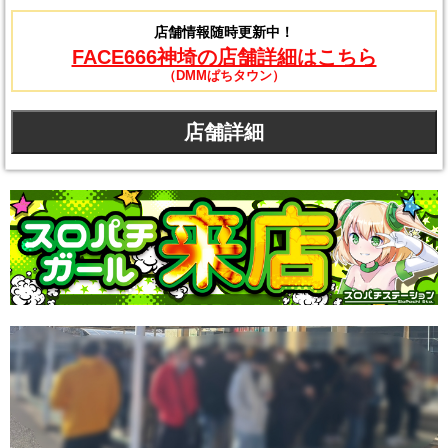
店舗情報随時更新中！
FACE666神埼の店舗詳細はこちら
（DMMぱちタウン）
店舗詳細