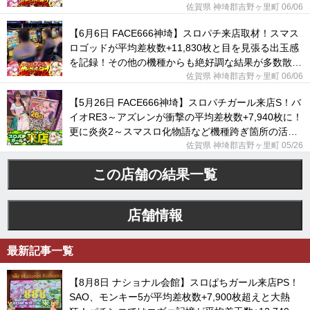
た！
佐賀県 神埼郡吉野ヶ里町 06/06
【6月6日 FACE666神埼】スロパチ来店取材！スマス
ロゴッドが平均差枚数+11,830枚と目を見張る出玉感
を記録！その他の機種からも絶好調な結果が多数散見
された！
佐賀県 神埼郡吉野ヶ里町 06/06
【5月26日 FACE666神埼】スロパチガール来店S！バ
イオRE3～アズレンが衝撃の平均差枚数+7,940枚に！
更に炎炎2～スマスロ化物語など機種跨ぎ箇所の活躍
が光る！
佐賀県 神埼郡吉野ヶ里町 05/26
この店舗の結果一覧
店舗情報
最新記事一覧
【8月8日 ナショナル会館】スロぱちガール来店PS！
SAO、モンキー5が平均差枚数+7,900枚超えと大熱