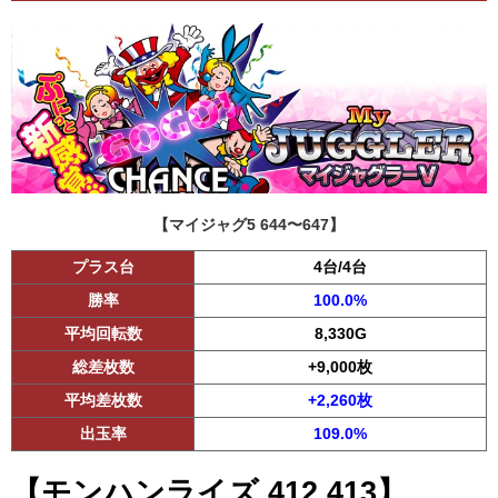
【マイジャグ5 644〜647】
プラス台
4台/4台
勝率
100.0%
平均回転数
8,330G
総差枚数
+9,000枚
平均差枚数
+2,260枚
出玉率
109.0%
【モンハンライズ 412,413】