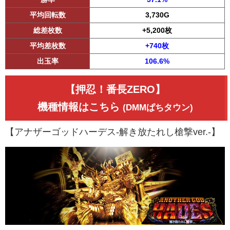
平均回転数
3,730G
総差枚数
+5,200枚
平均差枚数
+740枚
出玉率
106.6%
【押忍！番長ZERO】
機種情報はこちら
(DMMぱちタウン)
【アナザーゴッドハーデス‐解き放たれし槍撃ver.‐】