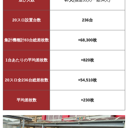
並び人数
67人
(抽選33人/一般34人)
20スロ設置台数
236台
集計機種計83台総差枚数
+68,300枚
1台あたりの平均差枚数
+820枚
20スロ全236台総差枚数
+54,510枚
平均差枚数
+230枚