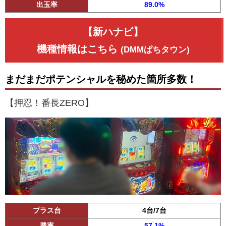
出玉率
89.0%
【新ハナビ】
機種情報はこちら
(DMMぱちタウン)
まだまだポテンシャルを秘めた箇所多数！
【押忍！番長ZERO】
プラス台
4台/7台
勝率
57.1%