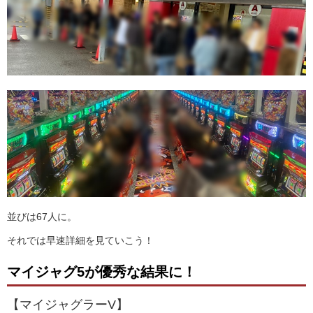
並びは67人に。
それでは早速詳細を見ていこう！
マイジャグ5が優秀な結果に！
【マイジャグラーV】