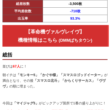
総差枚数
-3,500枚
平均差枚数
-710枚
出玉率
93.3%
【革命機ヴァルヴレイヴ】
機種情報はこちら
(DMMぱちタウン)
総括
並びは
67人
に！
朝イチは
「モンキー5」「かぐや様」「スマスロゴッドイーター」
が
満台となり、その後
「スマスロ北斗」「からくりサーカス」「ヴヴ
ヴ」
の順に埋まった。
今回は
「マイジャグ5」
がピックアップ箇所で1番の盛り上がりに！