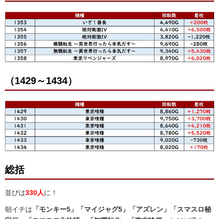
（1429～1434）
総括
並びは
330人
に！
朝イチは
「モンキー5」「マイジャグ5」「アズレン」「スマスロ秘