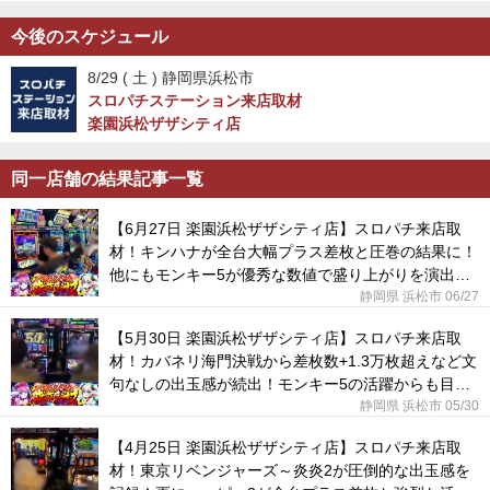
今後のスケジュール
8/29 (
土
) 静岡県浜松市
スロパチステーション来店取材
楽園浜松ザザシティ店
同一店舗の結果記事一覧
【6月27日 楽園浜松ザザシティ店】スロパチ来店取
材！キンハナが全台大幅プラス差枚と圧巻の結果に！
他にもモンキー5が優秀な数値で盛り上がりを演出し
た！
静岡県 浜松市 06/27
【5月30日 楽園浜松ザザシティ店】スロパチ来店取
材！カバネリ海門決戦から差枚数+1.3万枚超えなど文
句なしの出玉感が続出！モンキー5の活躍からも目が
離せない！
静岡県 浜松市 05/30
【4月25日 楽園浜松ザザシティ店】スロパチ来店取
材！東京リベンジャーズ～炎炎2が圧倒的な出玉感を