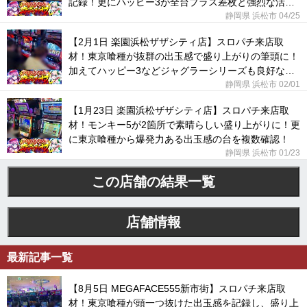
記録！更にハッピー3が全台プラス差枚と強烈な活躍
を見せた！
静岡県 浜松市 04/25
【2月1日 楽園浜松ザザシティ店】スロパチ来店取
材！東京喰種が抜群の出玉感で盛り上がりの筆頭に！
加えてハッピー3などジャグラーシリーズも良好な数
値を記録！
静岡県 浜松市 02/01
【1月23日 楽園浜松ザザシティ店】スロパチ来店取
材！モンキー5が2箇所で素晴らしい盛り上がりに！更
に東京喰種から爆発力ある出玉感の台を複数確認！
静岡県 浜松市 01/23
この店舗の結果一覧
店舗情報
最新記事一覧
【8月5日 MEGAFACE555新市街】スロパチ来店取
材！東京喰種が頭一つ抜けた出玉感を記録し、盛り上