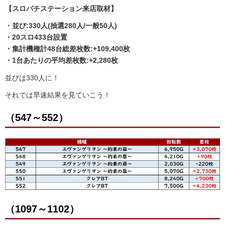
【スロパチステーション来店取材】
・並び:330人(抽選280人/一般50人)
・20スロ433台設置
・集計機種計48
台総差枚数:+109,400枚
・1台あたりの平均差枚数:+2,280枚
並びは330人に！
それでは早速結果を見ていこう！
（547～552）
（1097～1102）