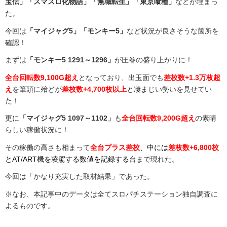
宝伝」「スマスロ化物語」「無職転生」「東京喰種」
などが埋まっ
た。
今回は
「マイジャグ5」「モンキー5」
など状況が良さそうな箇所を
確認！
まずは
「モンキー5 1291～1296」
が圧巻の盛り上がりに！
全台回転数9,100G超え
となっており、出玉面でも
差枚数+1.3万枚超
え
を筆頭に殆どが
差枚数+4,700枚以上
と凄まじい勢いを見せてい
た！
更に
「マイジャグ5 1097～1102」
も
全台
回転数9,200G超え
の素晴
らしい稼働状況に！
その稼働の高さも相まって
全台プラス差枚
、中には
差枚数+6,800枚
とAT/ART機を凌駕する数値を記録する
台まで現れた。
今回は「かなり充実した取材結果」であった。
※なお、本記事中のデータは全てスロパチステーション独自調査に
よるものです。