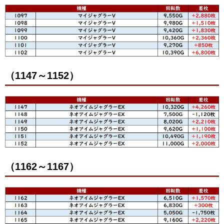
（1147～1152）
（1162～1167）