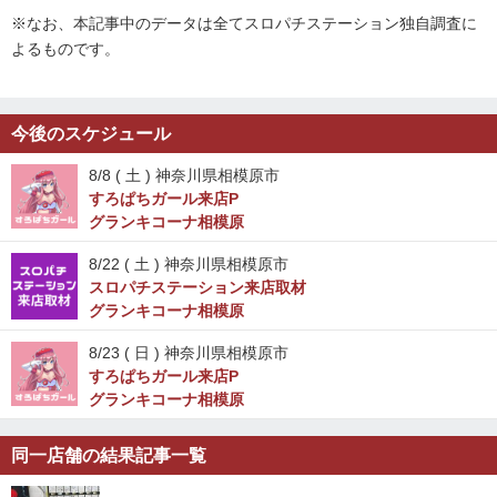
※なお、本記事中のデータは全てスロパチステーション独自調査に
よるものです。
今後のスケジュール
8/8 (
土
) 神奈川県相模原市
すろぱちガール来店P
グランキコーナ相模原
8/22 (
土
) 神奈川県相模原市
スロパチステーション来店取材
グランキコーナ相模原
8/23 (
日
) 神奈川県相模原市
すろぱちガール来店P
グランキコーナ相模原
同一店舗の結果記事一覧