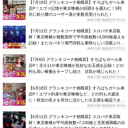
【7月19日 グランキコーナ相模原】すろぱちガール来
店P！エヴァ記憶や東京喰種が好調さを露わに！3列
共に粘り腰のユーザー達が多数見受けられた！
神奈川県 相模原市 07/19
【7月11日 グランキコーナ相模原】スロパチ来店取
材！東京喰種が複数箇所で平均差枚数+3,000枚超えを
記録！またカバネリ海門決戦も素晴らしい活躍ぶりで
あった！
神奈川県 相模原市 07/11
【7月8日 グランキコーナ相模原】すろぱちガール来
店P！北斗11や東京喰種が良好な出玉感を記録！どの
列も高い稼働をキープし続け、活気が感じられた！
神奈川県 相模原市 07/08
【6月18日 グランキコーナ相模原】すろぱちガール来
店P！エヴァ約束や東京喰種など、どの列も大盛況
に！状況の良さを存分に活かした出玉感を確認でき
た！
神奈川県 相模原市 06/18
【6月11日 グランキコーナ相模原】スロパチ来店取
材！東京喰種が平均差枚数+7,230枚と充実感満載の出