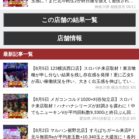
玉感に！また北斗転生2が終日腰を据えて遊技されて
いた！
神奈川県 相模原市 06/11
この店舗の結果一覧
店舗情報
最新記事一覧
【8月5日 123横浜西口店】スロパチ来店取材！東京喰
種が申し分ない結果を残し存在感を発揮！更に乙女5
が高い稼働状況を伴い、大きく出玉感を伸ばしてい
た！
神奈川県 横浜市西区
8/5
【8月5日 メガコンコルド1020+刈谷知立店】スロパ
チ来店取材！ハナハナシリーズが好調さを露わに！中
でもニューキンVが平均回転数9,330Gと終日ぶん回さ
れていた！
愛知県 JR刈谷駅近くの大型店
8/5
【8月2日 マルハン裾野北店】すろぱちガール来店P！
北斗無双Reが平均差玉数+10,340玉と大盛況に！各列