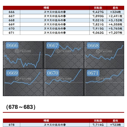
（678～683）