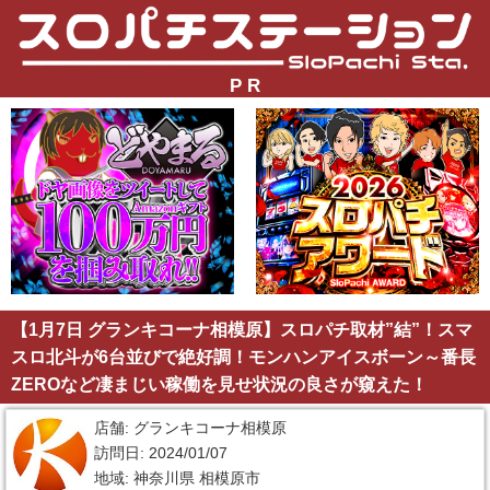
P R
【1月7日 グランキコーナ相模原】スロパチ取材”結”！スマ
スロ北斗が6台並びで絶好調！モンハンアイスボーン～番長
ZEROなど凄まじい稼働を見せ状況の良さが窺えた！
店舗: グランキコーナ相模原
訪問日: 2024/01/07
地域: 神奈川県 相模原市