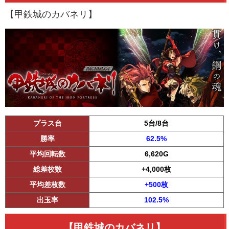
【甲鉄城のカバネリ】
プラス台
5台/8台
勝率
62.5%
平均回転数
6,620G
総差枚数
+4,000枚
平均差枚数
+500枚
出玉率
102.5%
【甲鉄城のカバネリ】