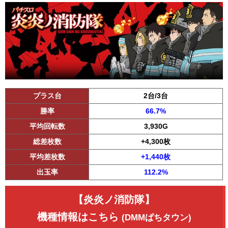
プラス台
2台/3台
勝率
66.7%
平均回転数
3,930G
総差枚数
+4,300枚
平均差枚数
+1,440枚
出玉率
112.2%
【炎炎ノ消防隊】
機種情報はこちら
(DMMぱちタウン)