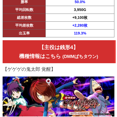
勝率
50.0%
平均回転数
3,950G
総差枚数
+9,100枚
平均差枚数
+2,280枚
出玉率
119.3%
【主役は銭形4】
機種情報はこちら
(DMMぱちタウン)
【ゲゲゲの鬼太郎 覚醒】