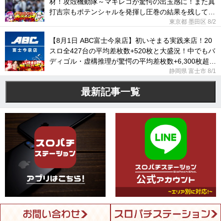
材！攻殻機動隊～マギレコが驚愕の出玉感に！また真
打吉宗もポテンシャルを発揮し圧巻の結果を残してい
た！
東京都 墨田区
8/2
【8月1日 ABC富士今泉店】初いそまる実践来店！20
スロ全427台の平均差枚数+520枚と大盛況！中でもバ
ディゴル・虚構推理が驚愕の平均差枚数+6,300枚超え
に！
静岡県 富士市
8/1
最新記事一覧