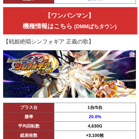
【ワンパンマン】
機種情報はこちら
(DMMぱちタウン)
【戦姫絶唱シンフォギア 正義の歌】
プラス台
1台/5台
勝率
20.0%
平均回転数
4,630G
総差枚数
+3,100枚