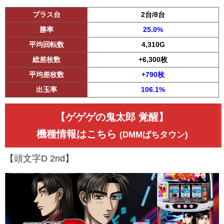
プラス台
2台/8台
勝率
25.0%
平均回転数
4,310G
総差枚数
+6,300枚
平均差枚数
+790枚
出玉率
106.1%
【ゲゲゲの鬼太郎 覚醒】
機種情報はこちら
(DMMぱちタウン)
【頭文字D 2nd】