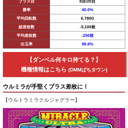
プラス台
8台/20台
勝率
40.0%
平均回転数
6,780G
総差枚数
-5,100枚
平均差枚数
-250枚
出玉率
98.8%
【ダンベル何キロ持てる？】
機種情報はこちら
(DMMぱちタウン)
ウルミラが手堅くプラス差枚に！
【ウルトラミラクルジャグラー】