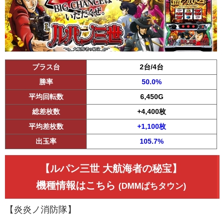
プラス台
2台/4台
勝率
50.0%
平均回転数
6,450G
総差枚数
+4,400枚
平均差枚数
+1,100枚
出玉率
105.7%
【ルパン三世 大航海者の秘宝】
機種情報はこちら
(DMMぱちタウン)
【炎炎ノ消防隊】