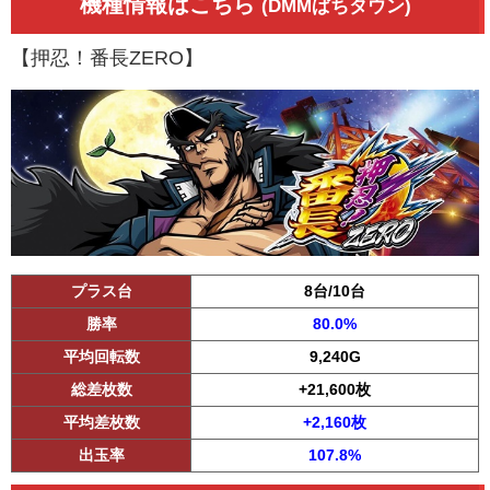
機種情報はこちら
(DMMぱちタウン)
【押忍！番長ZERO】
プラス台
8台/10台
勝率
80.0%
平均回転数
9,240G
総差枚数
+21,600枚
平均差枚数
+2,160枚
出玉率
107.8%