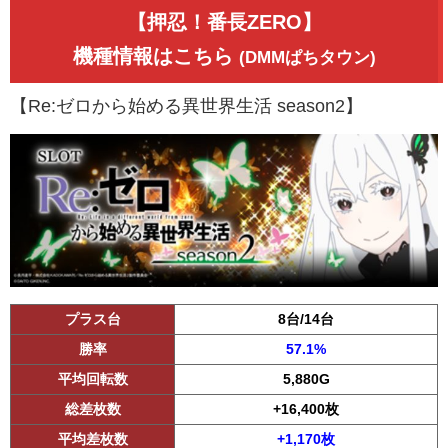
【押忍！番長ZERO】
機種情報はこちら
(DMMぱちタウン)
【Re:ゼロから始める異世界生活 season2】
プラス台
8台/14台
勝率
57.1%
平均回転数
5,880G
総差枚数
+16,400枚
平均差枚数
+1,170枚