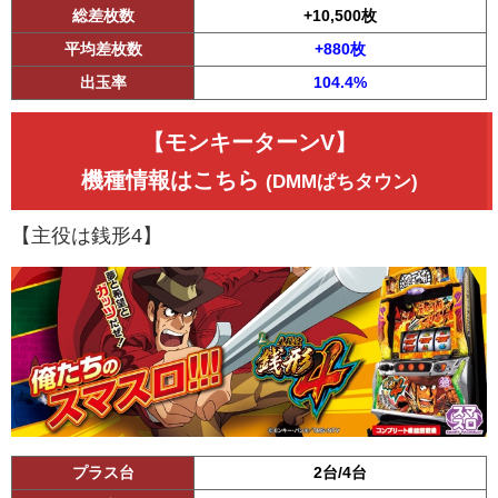
総差枚数
+10,500枚
平均差枚数
+880枚
出玉率
104.4%
【モンキーターンV】
機種情報はこちら
(DMMぱちタウン)
【主役は銭形4】
プラス台
2台/4台