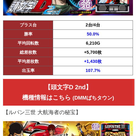
プラス台
2台/4台
勝率
50.0%
平均回転数
6,210G
総差枚数
+5,700枚
平均差枚数
+1,430枚
出玉率
107.7%
【頭文字D 2nd】
機種情報はこちら
(DMMぱちタウン)
【ルパン三世 大航海者の秘宝】