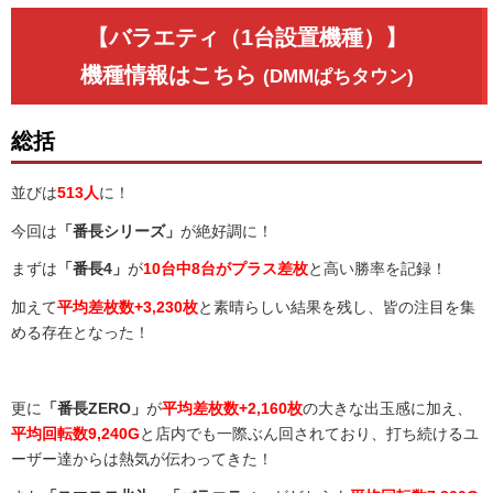
【バラエティ（1台設置機種）】
機種情報はこちら
(DMMぱちタウン)
総括
並びは
513人
に！
今回は
「番長シリーズ」
が絶好調に！
まずは
「番長4」
が
10台中8台がプラス差枚
と高い勝率を記録！
加えて
平均差枚数+3,230枚
と素晴らしい結果を残し、皆の注目を集
める存在となった！
更に
「番長ZERO」
が
平均差枚数+2,160枚
の大きな出玉感に加え、
平均回転数9,240G
と店内でも一際ぶん回されており、打ち続けるユ
ーザー達からは熱気が伝わってきた！