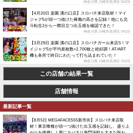
ていた！
神奈川県 川崎市高津区 04/29
【4月20日 楽園 溝の口店】スロパチ来店取材！マイ
ジャグ5が頭一つ抜けた稼働の高さを記録！他にも北
斗転生2から一際目立つ出玉感を確認できた！
神奈川県 川崎市高津区 04/20
【3月29日 楽園 溝の口店】スロパチガール来店S！マ
イジャグ5が平均差枚数+2,700枚と絶好調！AT/ART
機も各所で終日にわたって打ち込まれていた！
神奈川県 川崎市高津区 03/29
この店舗の結果一覧
店舗情報
最新記事一覧
【8月5日 MEGAFACE555新市街】スロパチ来店取
材！東京喰種が頭一つ抜けた出玉感を記録し、盛り上
がりを後押し！更にカバネリ海門決戦も大きな賑わい