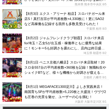
を見せた！
熊本県 熊本市中央区
8/5
【8月3日 エクス・アリーナ 柏店】スロパチガール来
店S！真打吉宗が平均差枚数+4,330枚に！更にSAO2
など高稼働を記録する箇所も多数見受けられた！
千葉県 柏市
8/3
【8月2日 ジャムフレンドクラブ朝霞】スロパチ来店
for埼玉！乙女5が出玉感・稼働率ともに優秀な結果
に！モンキー5も好調さを露わにし、店内は終日盛況
となった！
埼玉県 朝霞市
8/2
【8月1日 ベニス京都八幡店】スロパチ来店取材！20
スロ全557台の平均差枚数+360枚を記録！無職転生や
シェイクBTなど、様々な機種から好調さが窺える店
内に！
京都府 八幡市
8/1
【8月1日 MEGAFACE1300淀川】よしき実践来店！
南国育ちSPが平均差枚数+5,220枚と大盛況！ヴヴヴ2
も圧巻の光景を魅せ、ユーザーの心を掴む！
大阪府 大阪市淀川区
8/1