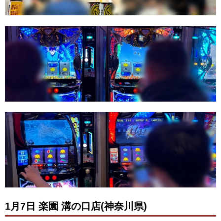
1月7日 楽園 溝の口店(神奈川県)