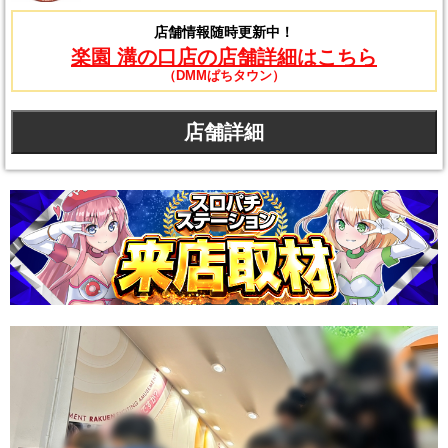
店舗情報随時更新中！
楽園 溝の口店の店舗詳細はこちら
（DMMぱちタウン）
店舗詳細