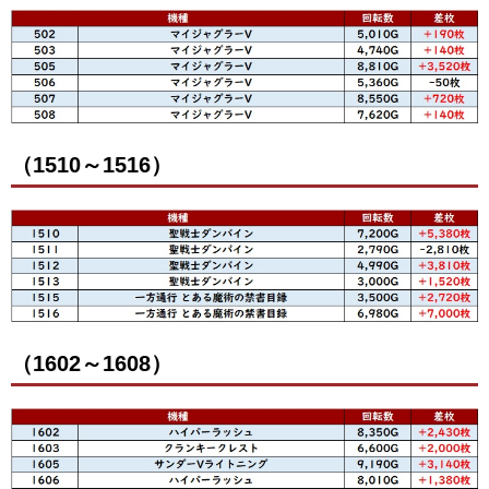
（1510～1516）
（1602～1608）