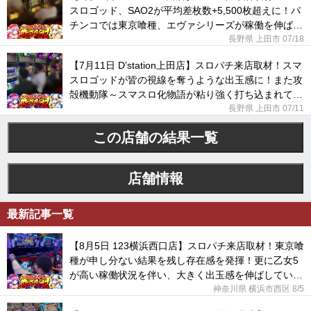
スロゴッド、SAO2が平均差枚数+5,500枚超えに！パ
チンコでは東京喰種、エヴァシリーズが稼働を伸ばし
ていた！
長野県 上田市 07/18
【7月11日 D’station上田店】スロパチ来店取材！スマ
スロゴッドが皆の視線を奪うような出玉感に！また攻
殻機動隊～スマスロ化物語が粘り強く打ち込まれてい
た！
長野県 上田市 07/11
この店舗の結果一覧
店舗情報
最新記事一覧
【8月5日 123横浜西口店】スロパチ来店取材！東京喰
種が申し分ない結果を残し存在感を発揮！更に乙女5
が高い稼働状況を伴い、大きく出玉感を伸ばしてい
た！
神奈川県 横浜市西区
8/5