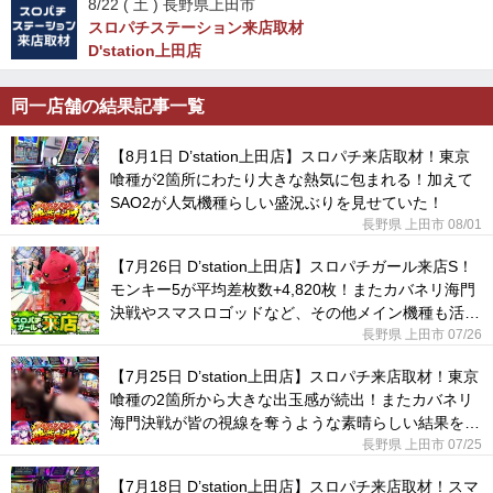
8/22 (
土
) 長野県上田市
スロパチステーション来店取材
D'station上田店
同一店舗の結果記事一覧
【8月1日 D’station上田店】スロパチ来店取材！東京
喰種が2箇所にわたり大きな熱気に包まれる！加えて
SAO2が人気機種らしい盛況ぶりを見せていた！
長野県 上田市 08/01
【7月26日 D’station上田店】スロパチガール来店S！
モンキー5が平均差枚数+4,820枚！またカバネリ海門
決戦やスマスロゴッドなど、その他メイン機種も活躍
した！
長野県 上田市 07/26
【7月25日 D’station上田店】スロパチ来店取材！東京
喰種の2箇所から大きな出玉感が続出！またカバネリ
海門決戦が皆の視線を奪うような素晴らしい結果を残
していた！
長野県 上田市 07/25
【7月18日 D’station上田店】スロパチ来店取材！スマ