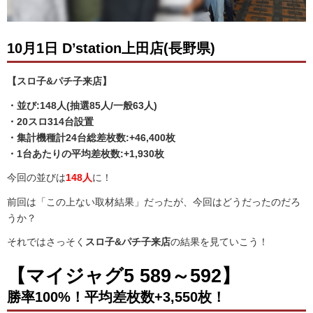
10月1日 D’station上田店(長野県)
【スロ子&パチ子来店】
・並び:148人(抽選85人/一般63人)
・20スロ314台設置
・集計機種計24
台総差枚数:+46,400枚
・1台あたりの平均差枚数:+1,930枚
今回の並びは
148
人
に！
前回は「この上ない取材結果」だったが、今回はどうだったのだろ
うか？
それではさっそく
スロ子&パチ子来店
の結果を見ていこう！
【マイジャグ5 589～592】
勝率100%！平均差枚数+3,550枚！