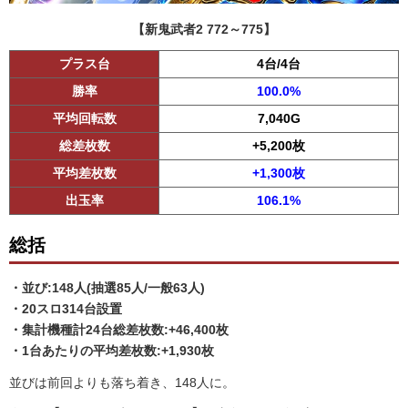
【新鬼武者2 772～775】
プラス台
4台/4台
勝率
100.0%
平均回転数
7,040G
総差枚数
+5,200枚
平均差枚数
+1,300枚
出玉率
106.1%
総括
・並び:148人(抽選85人/一般63人)
・20スロ314台設置
・集計機種計24
台総差枚数:+46,400枚
・1台あたりの平均差枚数:+1,930枚
並びは前回よりも落ち着き、148人に。