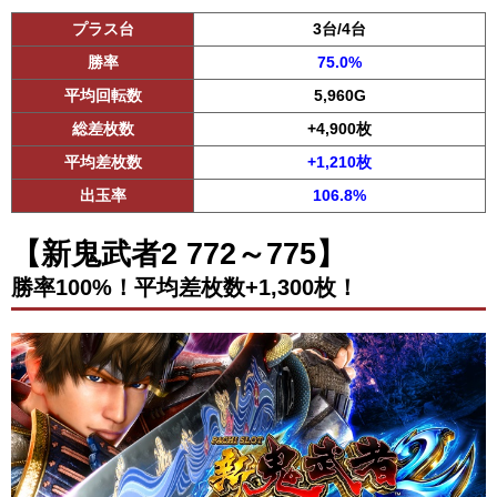
プラス台
3台/4台
勝率
75.0%
平均回転数
5,960G
総差枚数
+4,900枚
平均差枚数
+1,210枚
出玉率
106.8%
【新鬼武者2 772～775】
勝率100%！平均差枚数+1,300枚！