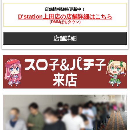
店舗情報随時更新中！
D'station上田店の店舗詳細はこちら
（DMMぱちタウン）
店舗詳細