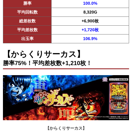
勝率
100.0%
平均回転数
8,320G
総差枚数
+6,900枚
平均差枚数
+1,720枚
出玉率
106.9%
【からくりサーカス】
勝率75%！平均差枚数+1,210枚！
【からくりサーカス】