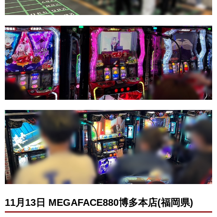
11月13日 MEGAFACE880博多本店(福岡県)