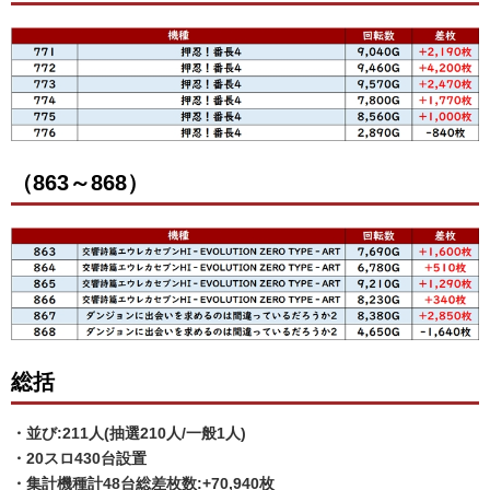
（863～868）
総括
・並び:211人(抽選210人/一般1人)
・20スロ430台設置
・集計機種計48
台総差枚数:+70,940枚