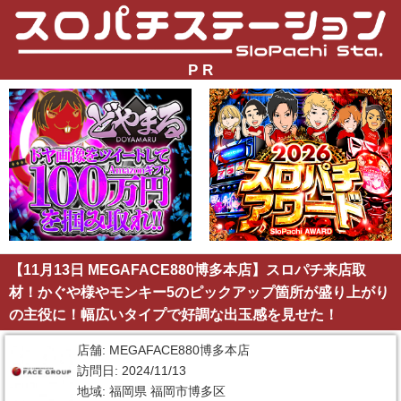
P R
【11月13日 MEGAFACE880博多本店】スロパチ来店取
材！かぐや様やモンキー5のピックアップ箇所が盛り上がり
の主役に！幅広いタイプで好調な出玉感を見せた！
店舗: MEGAFACE880博多本店
訪問日: 2024/11/13
地域: 福岡県 福岡市博多区