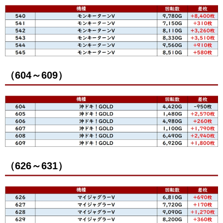
（604～609）
（626～631）