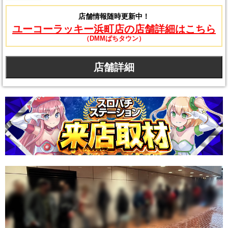
店舗情報随時更新中！
ユーコーラッキー浜町店の店舗詳細はこちら
（DMMぱちタウン）
店舗詳細