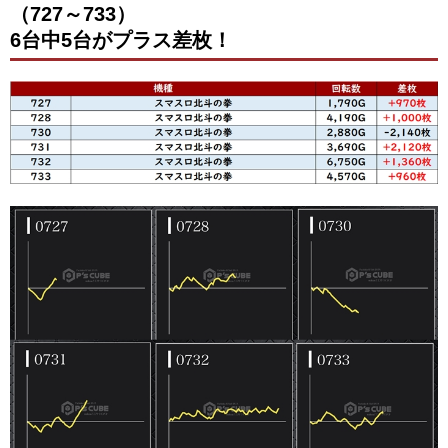
（727～733）
6台中5台がプラス差枚！