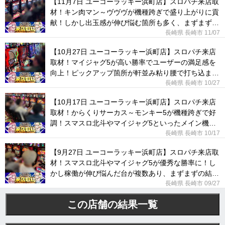
【11月7日 ユーコーラッキー浜町店】スロパチ来店取
材！キン肉マン～ヴヴヴが機種跨ぎで盛り上がりに貢
献！しかし出玉感が伸び悩む箇所も多く、まずまずの
結果に。
長崎県 長崎市 11/07
【10月27日 ユーコーラッキー浜町店】スロパチ来店
取材！マイジャグ5が高い勝率でユーザーの満足感を
向上！ピックアップ箇所が軒並み粘り腰で打ち込まれ
ていた！
長崎県 長崎市 10/27
【10月17日 ユーコーラッキー浜町店】スロパチ来店
取材！からくりサーカス～モンキー5が機種跨ぎで好
調！スマスロ北斗やマイジャグ5といったメイン機種
も活躍！
長崎県 長崎市 10/17
【9月27日 ユーコーラッキー浜町店】スロパチ来店取
材！スマスロ北斗やマイジャグ5が優秀な勝率に！し
かし稼働が伸び悩んだ台が複数あり、まずまずの結果
に。
長崎県 長崎市 09/27
この店舗の結果一覧