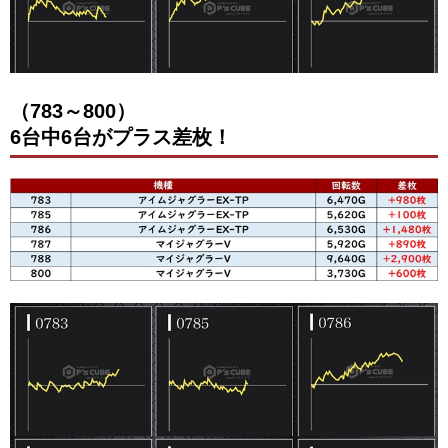
（783～800）
6台中6台がプラス差枚！