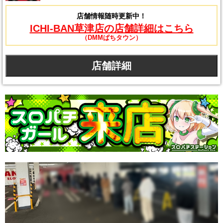
店舗情報随時更新中！
ICHI-BAN草津店の店舗詳細はこちら
（DMMぱちタウン）
店舗詳細