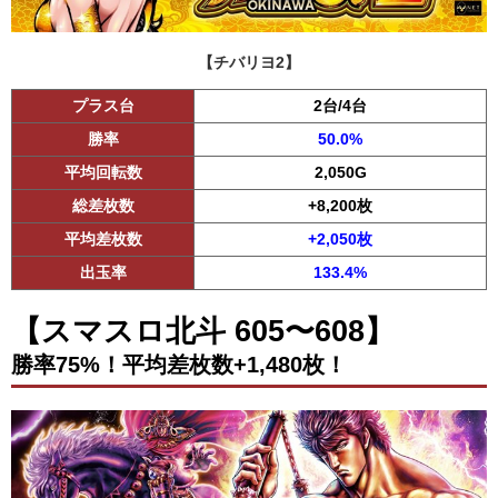
【チバリヨ2】
プラス台
2台/4台
勝率
50.0%
平均回転数
2,050G
総差枚数
+8,200枚
平均差枚数
+2,050枚
出玉率
133.4%
【スマスロ北斗 605〜608】
勝率75%！平均差枚数+1,480枚！