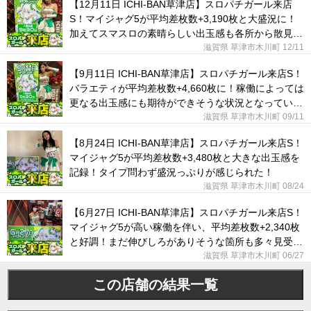
【12月11日 ICHI-BAN草津店】スロパチガール来店
S！マイジャグ5が平均差枚数+3,190枚と大盛況に！
加えてスマスロの素晴らしい出玉感も各所から散見さ
れた！
滋賀県 草津市木川町 12/11
【9月11日 ICHI-BAN草津店】スロパチガール来店S！
バラエティが平均差枚数+4,660枚に！稼働によっては
更なる出玉感にも期待ができそうな状況となってい
た！
滋賀県 草津市木川町 09/11
【8月24日 ICHI-BAN草津店】スロパチガール来店S！
マイジャグ5が平均差枚数+3,480枚と大きな出玉感を
記録！タイプ問わず盛況っぷりが感じられた！
滋賀県 草津市木川町 08/24
【6月27日 ICHI-BAN草津店】スロパチガール来店S！
マイジャグ5が高い稼働を伴い、平均差枚数+2,340枚
と好調！まだ伸びしろがありそうな箇所も多々見受け
られた！
滋賀県 草津市木川町 06/27
この店舗の結果一覧