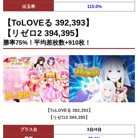
出玉率
115.0%
【ToLOVEる 392,393】
【リゼロ2 394,395】
勝率75%！平均差枚数+910枚！
【ToLOVEる 392,393】
【リゼロ2 394,395】
プラス台
3台/4台