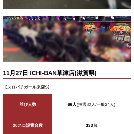
11月27日 ICHI-BAN草津店(滋賀県)
【スロパチガール来店S】
並び人数
66人
(抽選32人/一般34人)
20スロ設置台数
333台