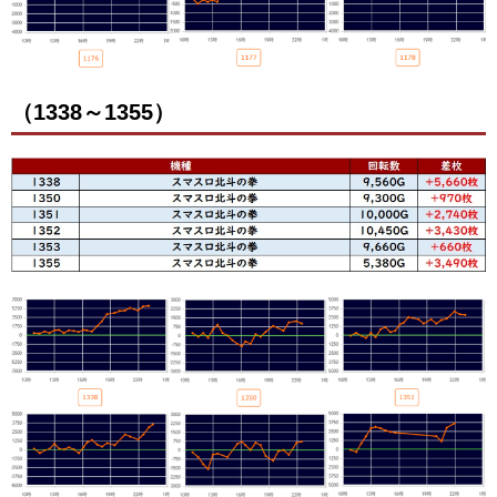
（1338～1355）