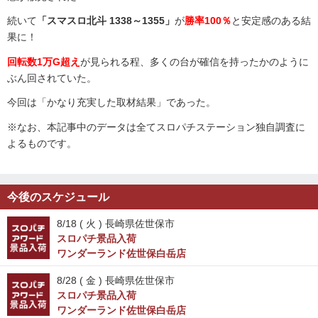
続いて
「スマスロ北斗 1338～1355」
が
勝率100％
と安定感のある結
果に！
回転数1万G超え
が見られる程、多くの台が確信を持ったかのように
ぶん回されていた。
今回は「かなり充実した取材結果」であった。
※なお、本記事中のデータは全てスロパチステーション独自調査に
よるものです。
今後のスケジュール
8/18 (
火
) 長崎県佐世保市
スロパチ景品入荷
ワンダーランド佐世保白岳店
8/28 (
金
) 長崎県佐世保市
スロパチ景品入荷
ワンダーランド佐世保白岳店