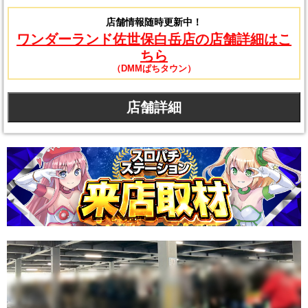
店舗情報随時更新中！
ワンダーランド佐世保白岳店の店舗詳細はこ
ちら
（DMMぱちタウン）
店舗詳細