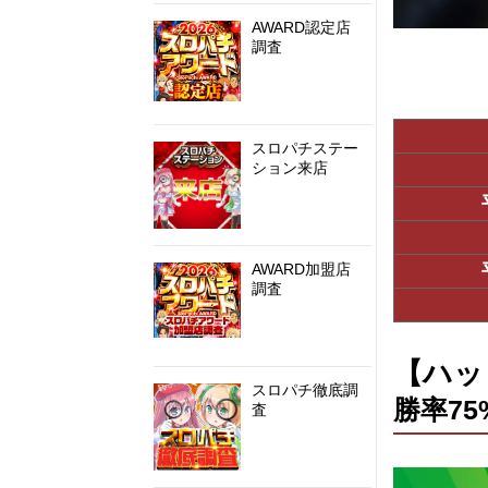
AWARD認定店
調査
スロパチステー
ション来店
AWARD加盟店
調査
【ハッピ
スロパチ徹底調
勝率75
査