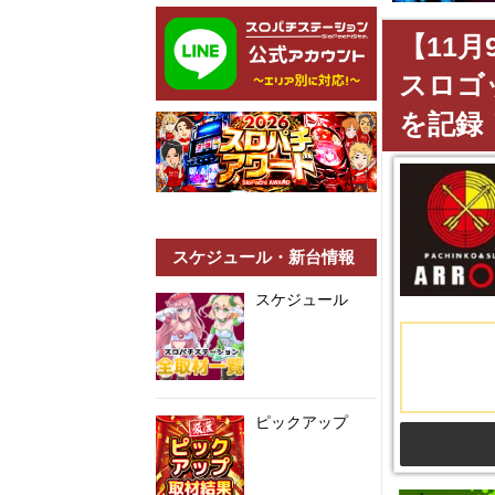
【11
スロゴ
を記録
スケジュール・新台情報
スケジュール
ピックアップ