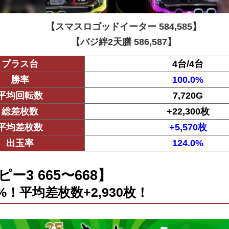
【スマスロゴッドイーター 584,585】
【バジ絆2天膳 586,587】
プラス台
4台/4台
勝率
100.0%
平均回転数
7,720G
総差枚数
+22,300枚
平均差枚数
+5,570枚
出玉率
124.0%
ー3 665〜668】
%！平均差枚数+2,930枚！