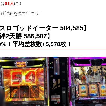
びは
83人
に！
早速詳細を見ていこう！
スロゴッドイーター 584,585】
2天膳 586,587】
0%！平均差枚数+5,570枚！