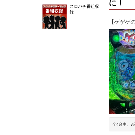
に！
スロパチ番組収
録
【ゲゲゲの
@SloPachi_Staさんのツイート
全4台中、3