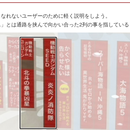
きなれないユーザーのために軽く説明をしよう。
ス
」とは通路を挟んで向かい合った2列の事を指している