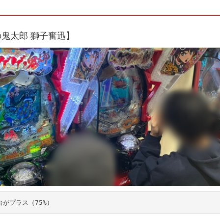
鬼太郎 獅子奮迅】
台がプラス（75%）