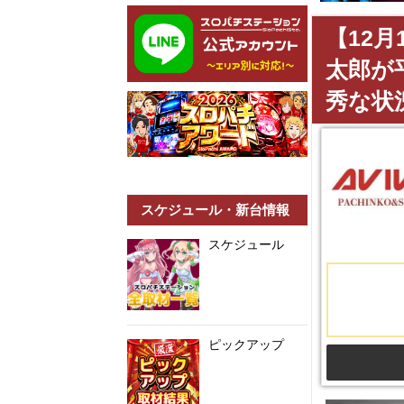
【12
太郎が
秀な状
スケジュール・新台情報
スケジュール
ピックアップ