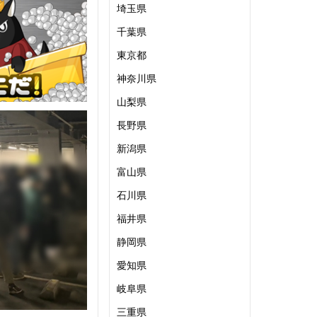
埼玉県
千葉県
東京都
神奈川県
山梨県
長野県
新潟県
富山県
石川県
福井県
静岡県
愛知県
岐阜県
三重県