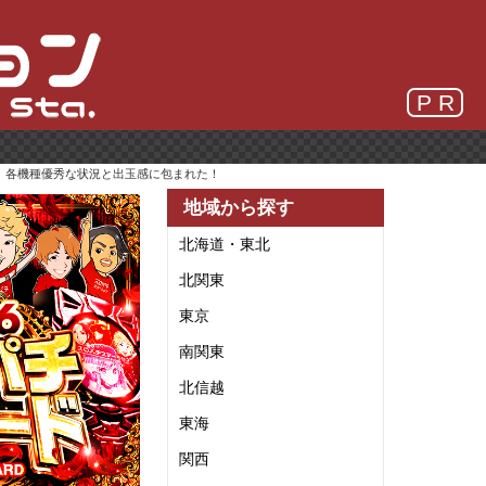
P R
感に！各機種優秀な状況と出玉感に包まれた！
地域から探す
北海道・東北
北関東
東京
南関東
北信越
東海
関西