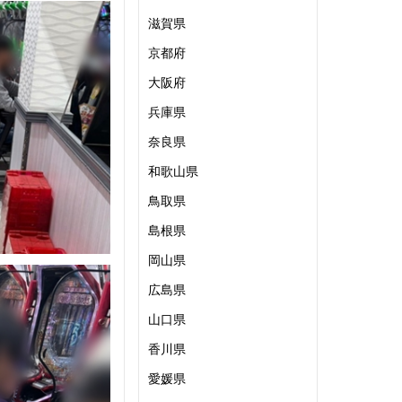
滋賀県
京都府
大阪府
兵庫県
奈良県
和歌山県
鳥取県
島根県
岡山県
広島県
山口県
香川県
愛媛県