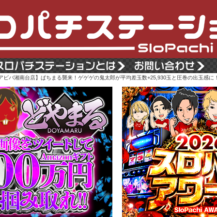
日 アビバ湘南台店】ぱちまる襲来！ゲゲゲの鬼太郎が平均差玉数+25,930玉と圧巻の出玉