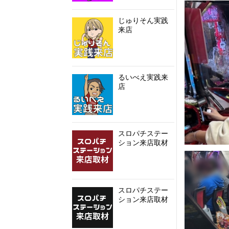
じゅりそん実践
来店
るいべえ実践来
店
スロパチステー
ション来店取材
スロパチステー
ション来店取材