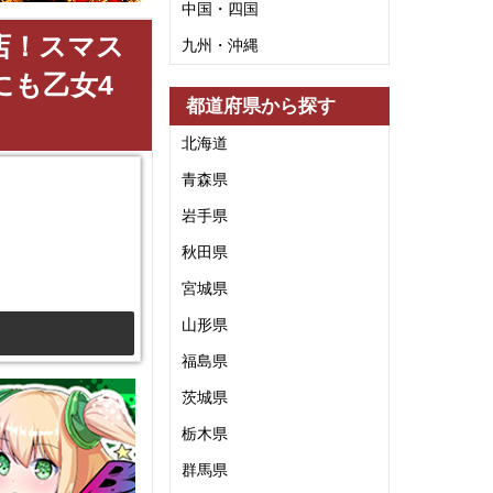
中国・四国
店！スマス
九州・沖縄
にも乙女4
都道府県から探す
北海道
青森県
岩手県
秋田県
宮城県
山形県
福島県
茨城県
栃木県
群馬県