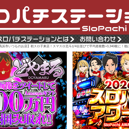
0日 高浜市いつものお店】初スロ子来店！スマスロ北斗が4台並びで平均差枚数+3,340枚に