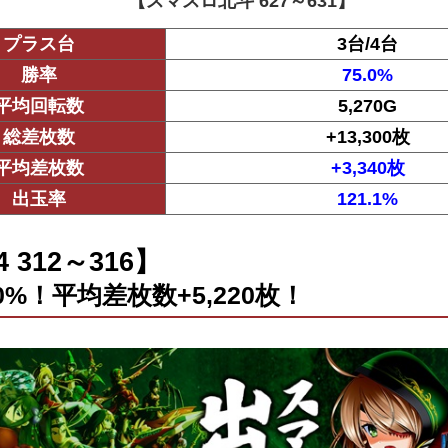
【スマスロ北斗 627～631】
プラス台
3台/4台
勝率
75.0%
平均回転数
5,270G
総差枚数
+13,300枚
平均差枚数
+3,340枚
出玉率
121.1%
 312～316】
0%！平均差枚数+5,220枚！