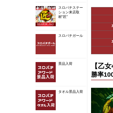
スロパチステー
ション来店取
材“匠”
スロパチガール
景品入荷
【乙女4
勝率10
タオル景品入荷