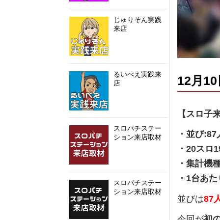
じゅりそん実践
来店
るいべえ実践来
12月1
店
【スロ子
スロパチステー
・並び:87
ション来店取材
・20スロ1
・集計機種
・1台あたり
スロパチステー
ション来店取材
並びは
87
今回が
初