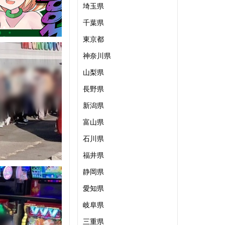
埼玉県
千葉県
東京都
神奈川県
山梨県
長野県
新潟県
富山県
石川県
福井県
静岡県
愛知県
岐阜県
三重県