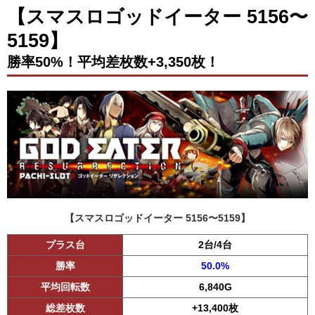
【スマスロゴッドイーター 5156〜
5159】
勝率50%！平均差枚数+3,350枚！
【スマスロゴッドイーター 5156〜5159】
プラス台
2台/4台
勝率
50.0%
平均回転数
6,840G
総差枚数
+13,400枚