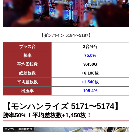
【ダンバイン 5184〜5187】
プラス台
3台/4台
勝率
75.0%
平均回転数
9,450G
総差枚数
+6,100枚
平均差枚数
+1,540枚
出玉率
105.4%
【モンハンライズ 5171〜5174】
勝率50%！平均差枚数+1,450枚！