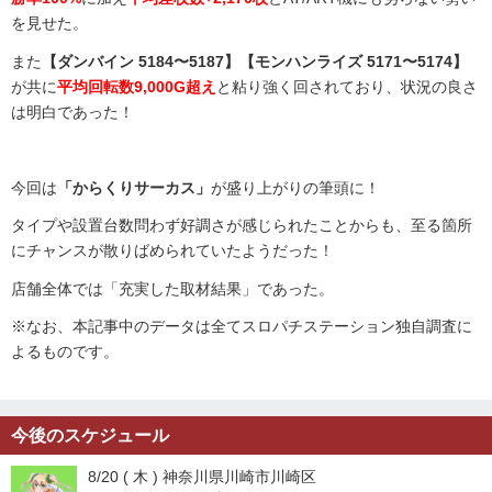
を見せた。
また
【ダンバイン 5184〜5187】【モンハンライズ 5171〜5174】
が共に
平均回転数9,000G超え
と粘り強く回されており、状況の良さ
は明白であった！
今回は
「からくりサーカス」
が盛り上がりの筆頭に！
タイプや設置台数問わず好調さが感じられたことからも、至る箇所
にチャンスが散りばめられていたようだった！
店舗全体では「充実した取材結果」であった。
※なお、本記事中のデータは全てスロパチステーション独自調査に
よるものです。
今後のスケジュール
8/20 (
木
) 神奈川県川崎市川崎区