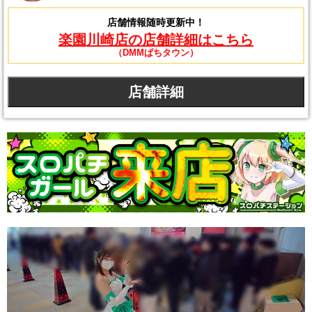
店舗情報随時更新中！
楽園川崎店の店舗詳細はこちら
（DMMぱちタウン）
店舗詳細