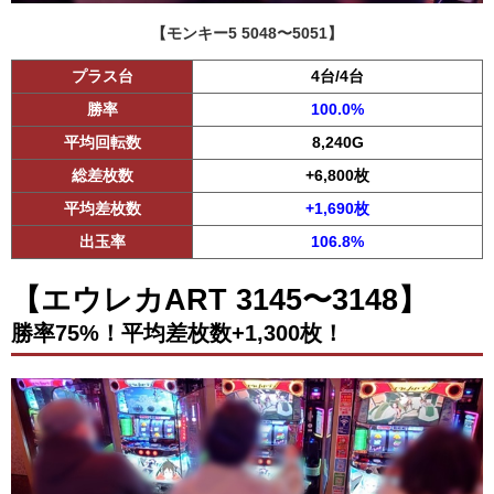
【モンキー5 5048〜5051】
プラス台
4台/4台
勝率
100.0%
平均回転数
8,240G
総差枚数
+6,800枚
平均差枚数
+1,690枚
出玉率
106.8%
【エウレカART 3145〜3148】
勝率75%！平均差枚数+1,300枚！