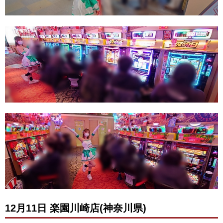
12月11日 楽園川崎店(神奈川県)