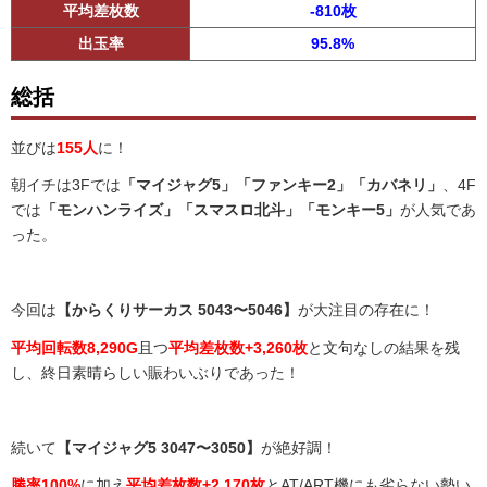
平均差枚数
-810枚
出玉率
95.8%
総括
並びは
155人
に！
朝イチは3Fでは
「マイジャグ5」「ファンキー2」「カバネリ」
、4F
では
「モンハンライズ」「スマスロ北斗」「モンキー5」
が人気であ
った。
今回は
【からくりサーカス 5043〜5046】
が大注目の存在に！
平均回転数8,290G
且つ
平均差枚数+3,260枚
と文句なしの結果を残
し、終日素晴らしい賑わいぶりであった！
続いて
【マイジャグ5 3047〜3050】
が絶好調！
勝率100%
に加え
平均差枚数+2,170枚
とAT/ART機にも劣らない勢い