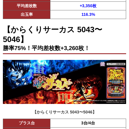
平均差枚数
+3,350枚
出玉率
116.3%
【からくりサーカス 5043〜
5046】
勝率75%！平均差枚数+3,260枚！
【からくりサーカス 5043〜5046】
プラス台
3台/4台