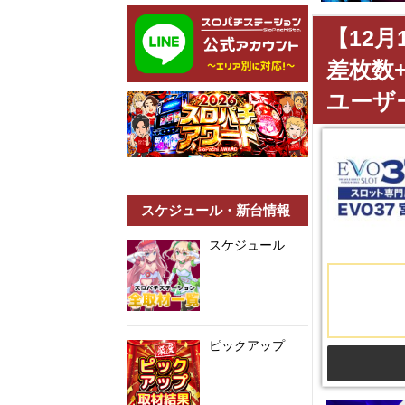
【12月
差枚数
ユーザ
スケジュール・新台情報
スケジュール
ピックアップ