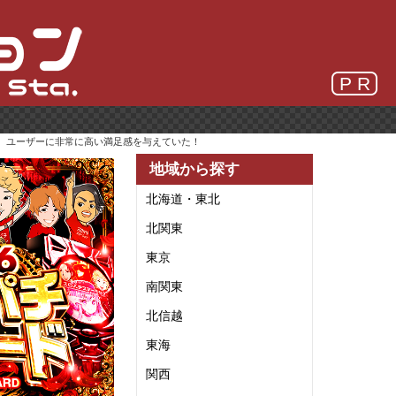
P R
感は、ユーザーに非常に高い満足感を与えていた！
地域から探す
北海道・東北
北関東
東京
南関東
北信越
東海
関西