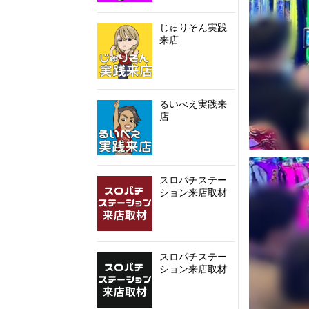
じゅりそん実践
来店
るいべえ実践来
店
スロパチステー
ション来店取材
スロパチステー
ション来店取材