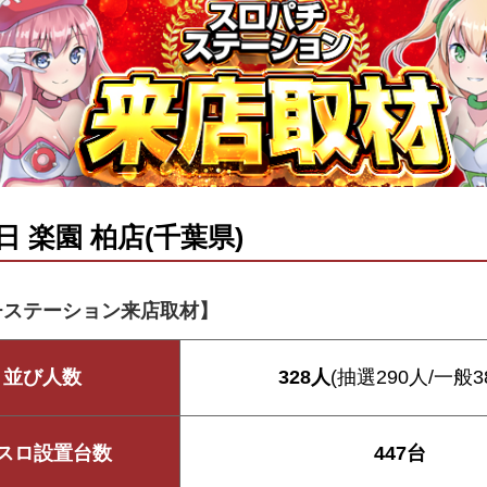
6日 楽園 柏店(千葉県)
チステーション来店取材】
並び人数
328人
(抽選290人/一般3
0スロ設置台数
447台