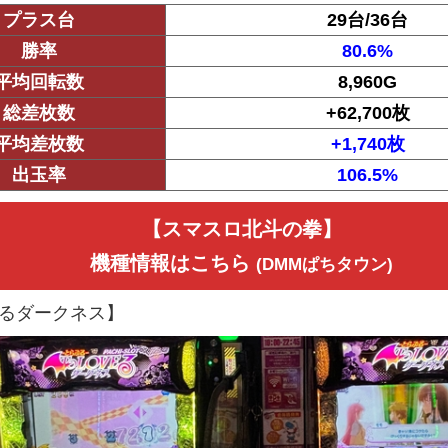
プラス台
29台/36台
勝率
80.6%
平均回転数
8,960G
総差枚数
+62,700枚
平均差枚数
+1,740枚
出玉率
106.5%
【スマスロ北斗の拳】
機種情報はこちら
(DMMぱちタウン)
VEるダークネス】