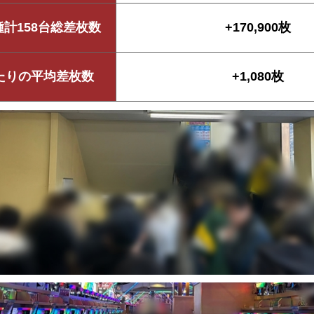
計158台総差枚数
+170,900枚
たりの平均差枚数
+1,080枚