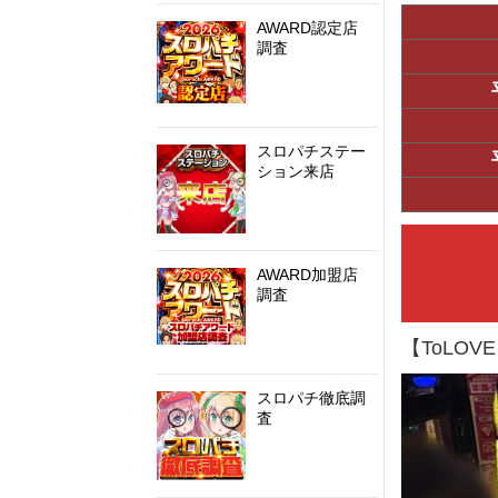
AWARD認定店
調査
スロパチステー
ション来店
AWARD加盟店
調査
【ToLO
スロパチ徹底調
査