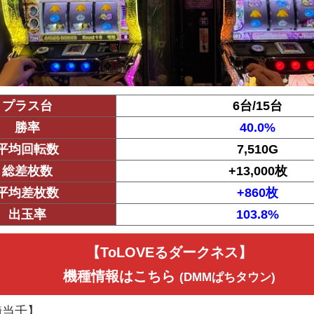
プラス台
6台/15台
勝率
40.0%
平均回転数
7,510G
総差枚数
+13,000枚
平均差枚数
+860枚
出玉率
103.8%
【ToLOVEるダークネス】
機種情報はこちら
(DMMぱちタウン)
騎当千】