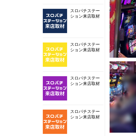
スロパチステー
ション来店取材
スロパチステー
ション来店取材
スロパチステー
ション来店取材
スロパチステー
ション来店取材