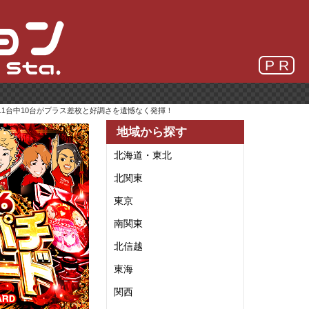
P R
11台中10台がプラス差枚と好調さを遺憾なく発揮！
地域から探す
北海道・東北
北関東
東京
南関東
北信越
東海
関西