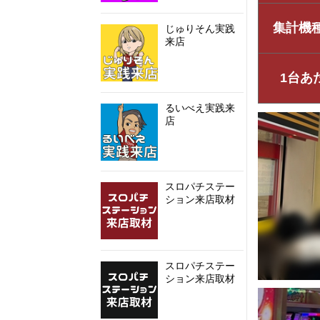
集計機種
じゅりそん実践
来店
1台あ
るいべえ実践来
店
スロパチステー
ション来店取材
スロパチステー
ション来店取材