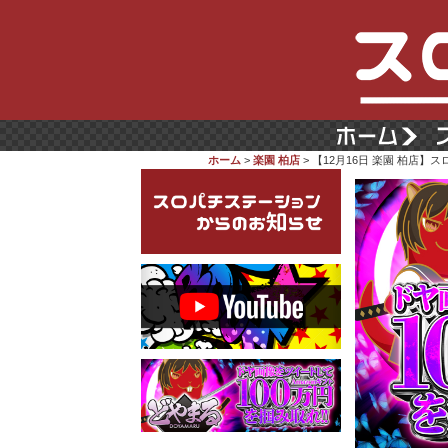
ホーム
>
楽園 柏店
> 【12月16日 楽園 柏