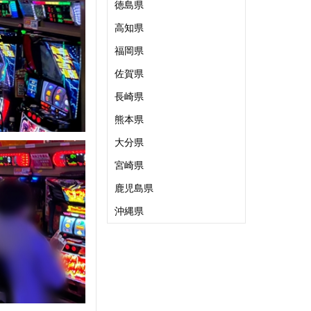
徳島県
高知県
福岡県
佐賀県
長崎県
熊本県
大分県
宮崎県
鹿児島県
沖縄県