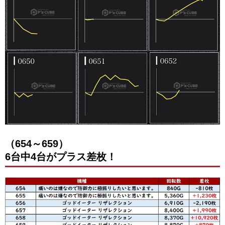
（654～659）
6台中4台がプラス差枚！