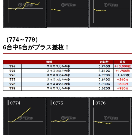
（774～779）
6台中5台がプラス差枚！