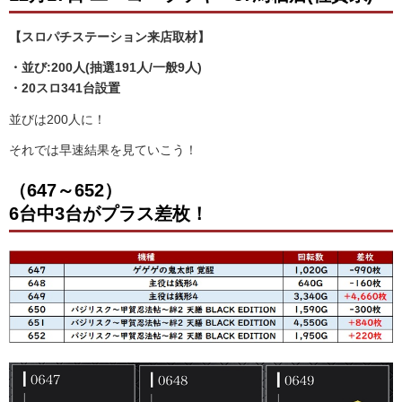
【スロパチステーション来店取材】
・並び:200人(抽選191人/一般9人)
・20スロ341台設置
並びは200人に！
それでは早速結果を見ていこう！
（647～652）
6台中3台がプラス差枚！