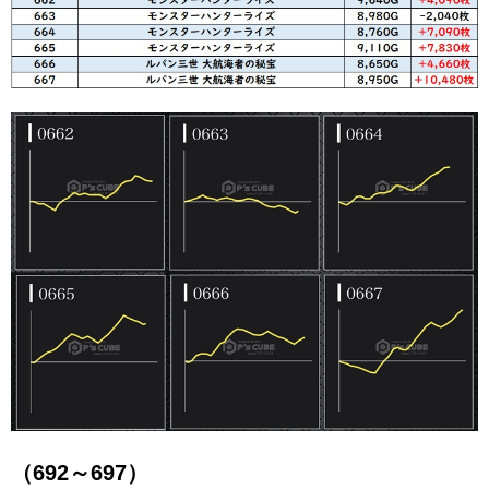
（692～697）