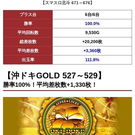
【スマスロ北斗 671～676】
プラス台
6台/6台
勝率
100.0%
平均回転数
9,530G
総差枚数
+20,200枚
平均差枚数
+3,360枚
出玉率
111.8%
【沖ドキGOLD 527～529】
勝率100%！平均差枚数+1,330枚！