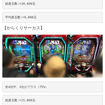
総差玉数:+39,600
玉
平均差玉数:+9,890
玉
【からくりサーカス】
全4台中、3台がプラス（75%）
総差玉数:+15,800
玉