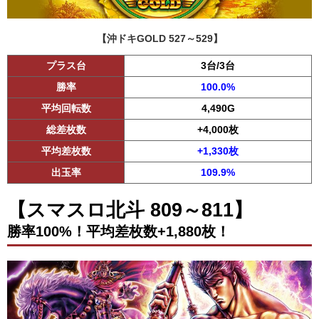
【沖ドキGOLD 527～529】
プラス台
3台/3台
勝率
100.0%
平均回転数
4,490G
総差枚数
+4,000枚
平均差枚数
+1,330枚
出玉率
109.9%
【スマスロ北斗 809～811】
勝率100%！平均差枚数+1,880枚！