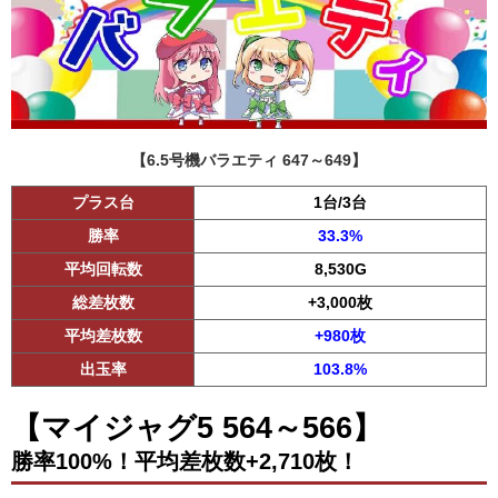
【6.5号機バラエティ 647～649】
プラス台
1台/3台
勝率
33.3%
平均回転数
8,530G
総差枚数
+3,000枚
平均差枚数
+980枚
出玉率
103.8%
【マイジャグ5 564～566】
勝率100%！平均差枚数+2,710枚！