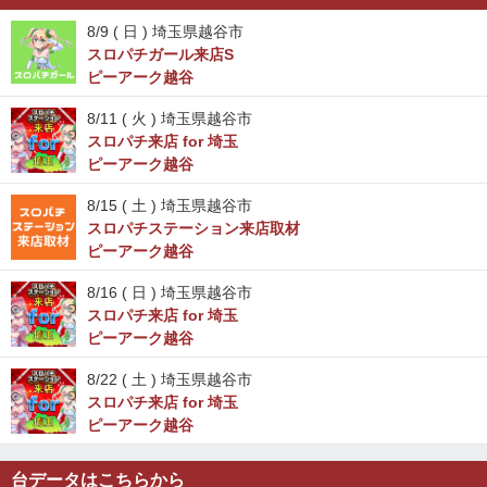
8/9 (
日
) 埼玉県越谷市
スロパチガール来店S
ピーアーク越谷
8/11 (
火
) 埼玉県越谷市
スロパチ来店 for 埼玉
ピーアーク越谷
8/15 (
土
) 埼玉県越谷市
スロパチステーション来店取材
ピーアーク越谷
8/16 (
日
) 埼玉県越谷市
スロパチ来店 for 埼玉
ピーアーク越谷
8/22 (
土
) 埼玉県越谷市
スロパチ来店 for 埼玉
ピーアーク越谷
台データはこちらから