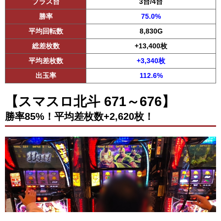
プラス台
3台/4台
勝率
75.0%
平均回転数
8,830G
総差枚数
+13,400枚
平均差枚数
+3,340枚
出玉率
112.6%
【スマスロ北斗 671～676】
勝率85%！平均差枚数+2,620枚！