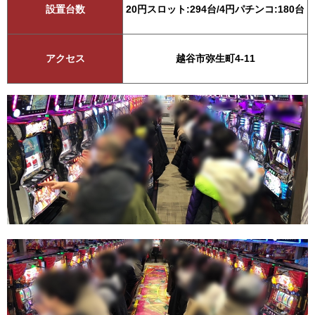
設置台数
20円スロット:294台/4円パチンコ:180台
アクセス
越谷市弥生町4-11