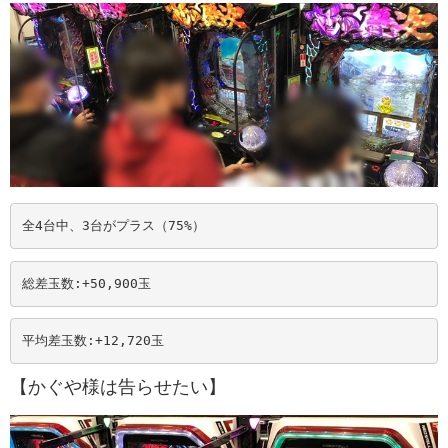
全4台中、3台がプラス（75%）
総差玉数:+50,900
玉
平均差玉数:+12,720
玉
【かぐや様は告らせたい】