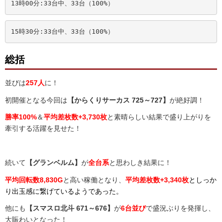
13時00分:33台中、33台（100%）
15時30分:33台中、33台（100%）
総括
並びは
257
人
に！
初開催となる今回は
【からくりサーカス 725～727】
が絶好調！
勝率100%
＆
平均差枚数+3,730枚
と素晴らしい結果で盛り上がりを
牽引する活躍を見せた！
続いて
【グランベルム】
が
全台系
と思わしき結果に！
平均回転数8,830G
と高い稼働となり、
平均差枚数
+3,340枚
としっか
り出玉感に繋げているようであった。
他にも
【
スマスロ北斗 671～676】
が
6台並び
で盛況ぶりを発揮し、
大賑わいとなった！