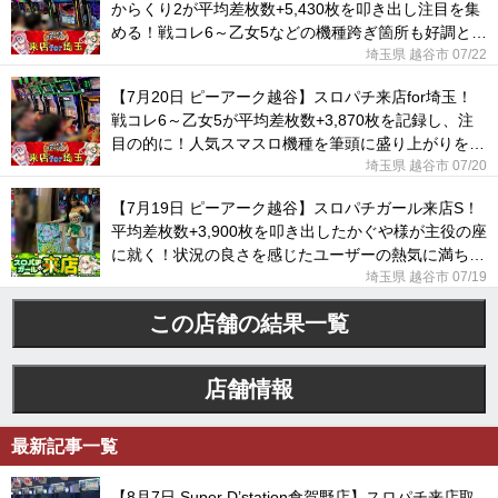
からくり2が平均差枚数+5,430枚を叩き出し注目を集
める！戦コレ6～乙女5などの機種跨ぎ箇所も好調とな
った！
埼玉県 越谷市 07/22
【7月20日 ピーアーク越谷】スロパチ来店for埼玉！
戦コレ6～乙女5が平均差枚数+3,870枚を記録し、注
目の的に！人気スマスロ機種を筆頭に盛り上がりを見
せていた！
埼玉県 越谷市 07/20
【7月19日 ピーアーク越谷】スロパチガール来店S！
平均差枚数+3,900枚を叩き出したかぐや様が主役の座
に就く！状況の良さを感じたユーザーの熱気に満ちて
いた！
埼玉県 越谷市 07/19
この店舗の結果一覧
店舗情報
最新記事一覧
【8月7日 Super D’station倉賀野店】スロパチ来店取