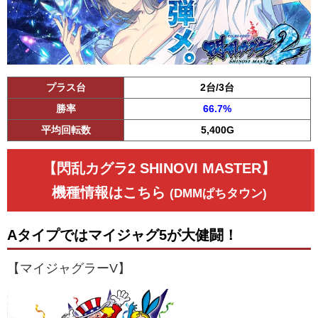
プラス台
2台/3台
勝率
66.7%
平均回転数
5,400G
【閃乱カグラ2 SHINOVI MASTER】
機種情報はこちら
(DMMぱちタウン)
Aタイプではマイジャグ5が大健闘！
【マイジャグラーV】