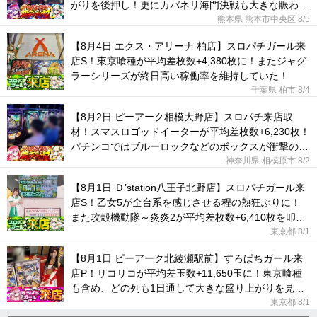
がりを後押し！更にカバネリ海門決戦も大きな賑わい
を見せた！
熊本県 熊本市中央区
8/5
【8月4日 エクス・アリーナ 柏店】スロパチガール来
店S！東京喰種が平均差枚数+4,380枚に！またジャグ
ラーシリーズが終日高い稼働率を維持していた！
千葉県 柏市
8/4
【8月2日 ピーアーク相模大野店】スロパチ来店取
材！スマスロゴッドイーターが平均差枚数+6,230枚！
パチンコではブルーロックなどのボックスが衝撃の出
玉感に！
神奈川県 相模原市
8/2
【8月1日 Ｄ’station八王子北野店】スロパチガール来
店S！乙女5が全台系を感じさせる程の熱狂ぶりに！
また攻殻機動隊～炎炎2が平均差枚数+6,410枚を叩き
出した！
東京都
8/1
【8月1日 ピーアーク北綾瀬駅前】すろぱちガール来
店P！リコリコが平均差玉数+11,650玉に！東京喰種
も含め、どの列も1日通して大きな盛り上がりを見せ
ていた！
東京都
8/1