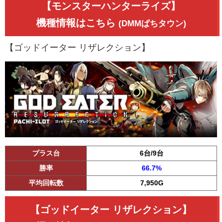
【モンスターハンターライズ】
機種情報はこちら
(DMMぱちタウン)
【ゴッドイーター リザレクション】
プラス台
6台/9台
勝率
66.7%
平均回転数
7,950G
【ゴッドイーター リザレクション】