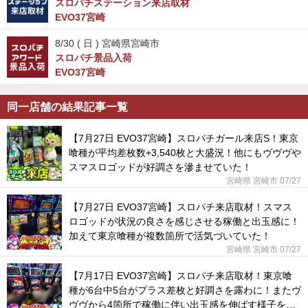
スロパチステーション来店取材
EVO37宮崎
8/30 (
日
) 宮崎県宮崎市
スロパチ景品入荷
EVO37宮崎
同一店舗の結果記事一覧
【7月27日 EVO37宮崎】スロパチガール来店S！東京
喰種が平均差枚数+3,540枚と大盛況！他にもヴヴヴや
スマスロゴッドが好調さを滲ませていた！
宮崎県 宮崎市 07/27
【7月27日 EVO37宮崎】スロパチ来店取材！スマス
ロゴッドが状況の良さを感じさせる稼働と出玉感に！
加えて東京喰種が複数箇所で活気づいていた！
宮崎県 宮崎市 07/27
【7月17日 EVO37宮崎】スロパチ来店取材！東京喰
種が6台中5台がプラス差枚と好調さを露わに！またヴ
ヴヴから4箇所で稼働に伴い出玉感を伸ばす様子を確