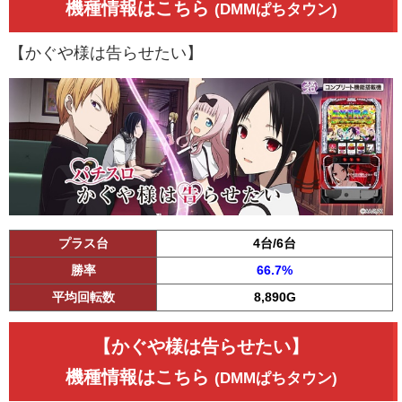
機種情報はこちら
(DMMぱちタウン)
【かぐや様は告らせたい】
プラス台
4台/6台
勝率
66.7%
平均回転数
8,890G
【かぐや様は告らせたい】
機種情報はこちら
(DMMぱちタウン)