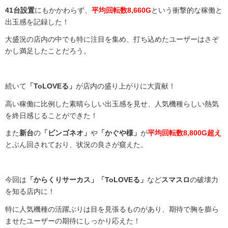
41台設置
にもかかわらず、
平均回転数8,660G
という衝撃的な稼働と
出玉感を記録した！
大盛況の店内の中でも特に注目を集め、打ち込めたユーザーはさぞ
かし満足したことだろう。
続いて
「ToLOVEる」
が店内の盛り上がりに大貢献！
高い稼働に比例した素晴らしい出玉感を見せ、人気機種らしい熱気
を終日感じることができた！
また
新台
の
「
ビンゴネオ」
や
「かぐや様」
が
平均回転数8,800G超え
とぶん回されており、状況の良さが窺えた。
今回は
「からくりサーカス」「ToLOVEる」
など
スマスロ
の破壊力
を知る店内に！
特に人気機種の活躍ぶりは目を見張るものがあり、期待で胸を膨ら
ませたユーザーの期待にしっかり応えた！