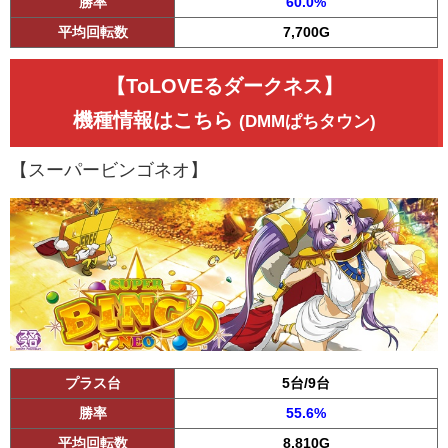
勝率
60.0%
平均回転数
7,700G
【ToLOVEるダークネス】
機種情報はこちら
(DMMぱちタウン)
【スーパービンゴネオ】
プラス台
5台/9台
勝率
55.6%
平均回転数
8,810G