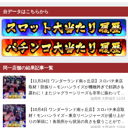
台データはこちらから
同一店舗の結果記事一覧
【11月24日 ワンダーランド南ヶ丘店】スロパチ来店
取材！防振り～モンハンライズが機種跨ぎで好調さを
露わに！またジャグラーシリーズも非常に賑わってい
た！
福岡県 大野城市 11/24
【10月4日 ワンダーランド南ヶ丘店】スロパチ来店取
材！モンハンライズ～東京リベンジャーズが盛り上が
りの筆頭に！各箇所から状況の良さを窺うことができ
た！
福岡県 大野城市 10/04