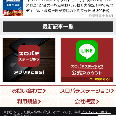
スロ全427台の平均差枚数+520枚と大盛況！中でもバ
ディゴル・虚構推理が驚愕の平均差枚数+6,300枚超え
に！
静岡県 富士市
8/1
最新記事一覧
※お預かりした個人情報の取扱いについては、当社
プライバシーポリシ
ー
をご確認ください。