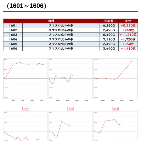
（1601～1606）