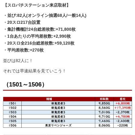
【スロパチステーション来店取材】
・並び:82人(オンライン抽選68人/一般14人)
・20スロ217台設置
・集計機種計24
台総差枚数:+71,800枚
・1台あたりの平均差枚数:+2,990枚
・20スロ全216台総差枚数:+59,120枚
・平均差枚数:+270枚
並びは82人に！
それでは早速結果を見ていこう！
（1501～1506）