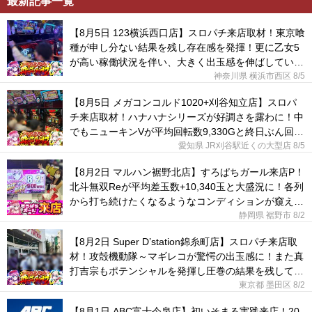
最新記事一覧
【8月5日 123横浜西口店】スロパチ来店取材！東京喰
種が申し分ない結果を残し存在感を発揮！更に乙女5
が高い稼働状況を伴い、大きく出玉感を伸ばしてい
た！
神奈川県 横浜市西区
8/5
【8月5日 メガコンコルド1020+刈谷知立店】スロパ
チ来店取材！ハナハナシリーズが好調さを露わに！中
でもニューキンVが平均回転数9,330Gと終日ぶん回さ
れていた！
愛知県 JR刈谷駅近くの大型店
8/5
【8月2日 マルハン裾野北店】すろぱちガール来店P！
北斗無双Reが平均差玉数+10,340玉と大盛況に！各列
から打ち続けたくなるようなコンディションが窺え
た！
静岡県 裾野市
8/2
【8月2日 Super D’station錦糸町店】スロパチ来店取
材！攻殻機動隊～マギレコが驚愕の出玉感に！また真
打吉宗もポテンシャルを発揮し圧巻の結果を残してい
た！
東京都 墨田区
8/2
【8月1日 ABC富士今泉店】初いそまる実践来店！20