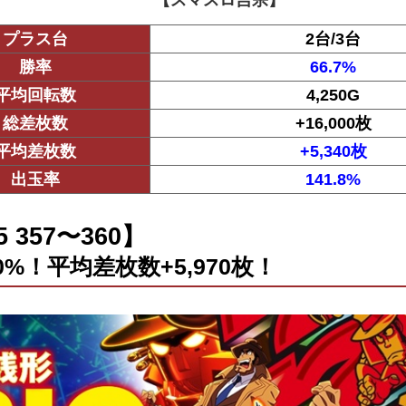
【スマスロ吉宗】
プラス台
2台/3台
勝率
66.7%
平均回転数
4,250G
総差枚数
+16,000枚
平均差枚数
+5,340枚
出玉率
141.8%
 357〜360】
0%！平均差枚数+5,970枚！