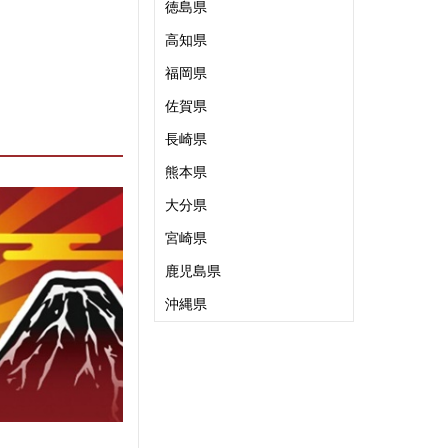
徳島県
高知県
福岡県
佐賀県
長崎県
熊本県
大分県
宮崎県
鹿児島県
沖縄県