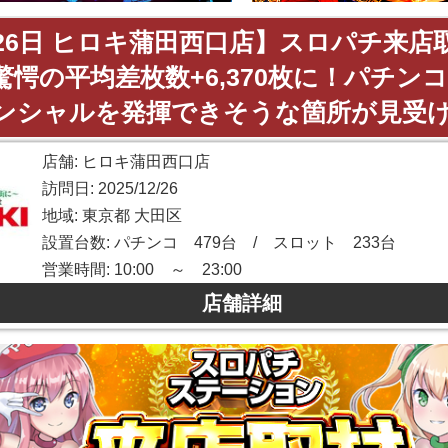
月26日 ヒロキ蒲田西口店】スロパチ来店
驚愕の平均差枚数+6,370枚に！パチン
ンシャルを発揮できそうな箇所が見受
店舗: ヒロキ蒲田西口店
訪問日: 2025/12/26
地域: 東京都 大田区
設置台数: パチンコ 479台 / スロット 233台
営業時間: 10:00 ～ 23:00
店舗詳細