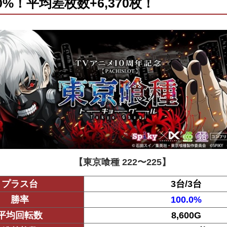
0%！平均差枚数+6,370枚！
【東京喰種 222〜225】
プラス台
3台/3台
勝率
100.0%
平均回転数
8,600G