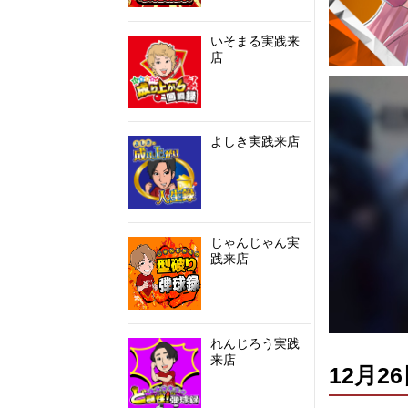
いそまる実践来
店
よしき実践来店
じゃんじゃん実
践来店
れんじろう実践
来店
12月2