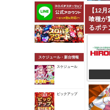
【12
喰種が
るポテ
スケジュール・新台情報
スケジュール
ピックアップ