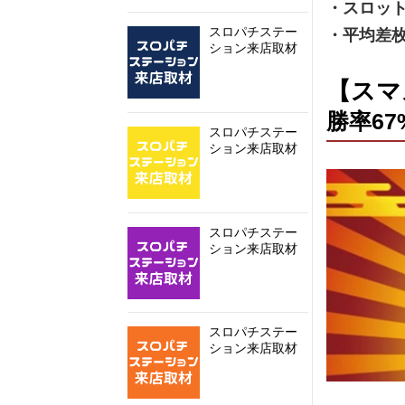
・スロット全
スロパチステー
・平均差枚数
ション来店取材
【スマ
勝率67
スロパチステー
ション来店取材
スロパチステー
ション来店取材
スロパチステー
ション来店取材