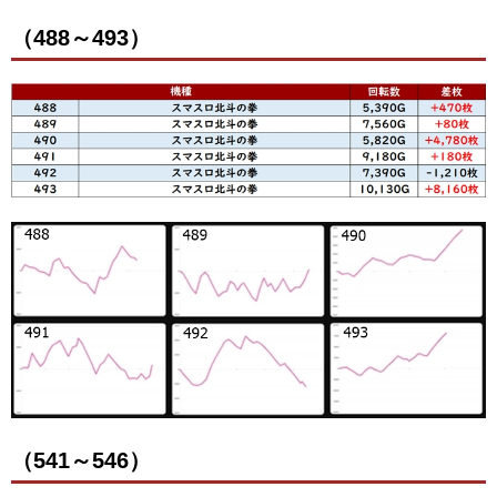
（488～493）
（541～546）