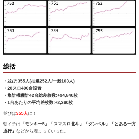
総括
・並び:355人(抽選252人/一般103人)
・20スロ400台設置
・集計機種計42
台総差枚数:+94,840枚
・1台あたりの平均差枚数:+2,260枚
並びは
355人
に！
朝イチは
「モンキー5」「スマスロ北斗」「ダンベル」「とある一方
通行」
などから埋まっていった。