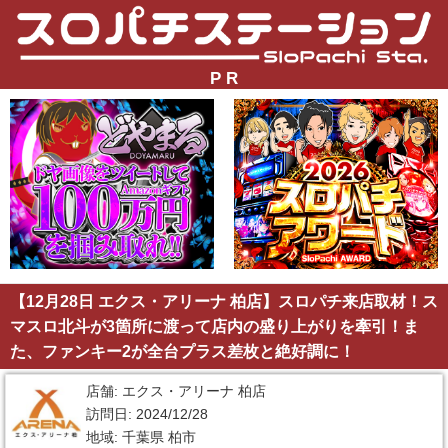
P R
【12月28日 エクス・アリーナ 柏店】スロパチ来店取材！ス
マスロ北斗が3箇所に渡って店内の盛り上がりを牽引！ま
た、ファンキー2が全台プラス差枚と絶好調に！
店舗: エクス・アリーナ 柏店
訪問日: 2024/12/28
地域: 千葉県 柏市