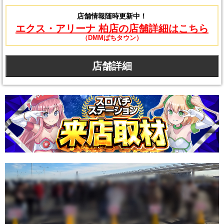
店舗情報随時更新中！
エクス・アリーナ 柏店の店舗詳細はこちら
（DMMぱちタウン）
店舗詳細