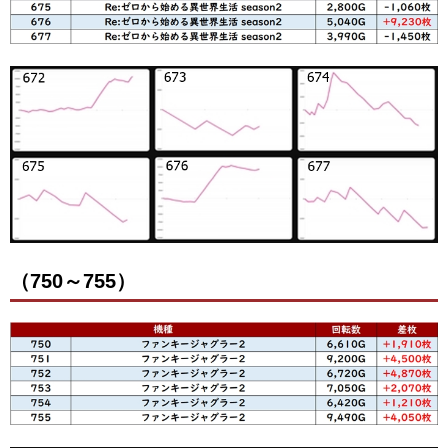
（750～755）