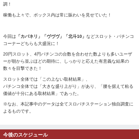
調！
稼働も上々で、ボックス内は常に賑わいを見せていた！
今回は
「カバネリ」「ヴヴヴ」「北斗10」
などスロット・パチンコ
コーナーどちらも大盛況に！
20円スロット、4円パチンコの台数を合わせた数よりも多いユーザ
ーが朝から並ぶほどの期待に、しっかりと応えた有意義な結果の
数々を目撃できた！
スロット全体では「この上ない取材結果」、
パチンコ全体では「大きな盛り上がり」があり、「腰を据えて粘る
価値が十分にある取材結果」であった。
※なお、本記事中のデータは全てスロパチステーション独自調査に
よるものです。
今後のスケジュール