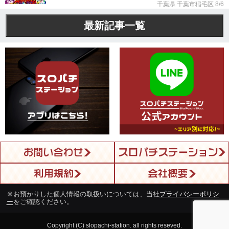
た！
千葉県 千葉市稲毛区
8/6
最新記事一覧
※お預かりした個人情報の取扱いについては、当社
プライバシーポリシ
ー
をご確認ください。
Copyright (C) slopachi-station. all rights reseved.