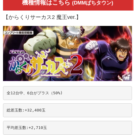
機種情報はこちら
(DMMぱちタウン)
【からくりサーカス2 魔王ver.】
全12台中、6台がプラス（50%)
総差玉数:+32,400玉
平均差玉数:+2,710玉