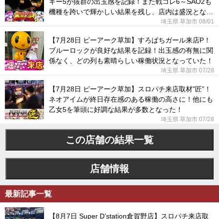
キー5が抜群の出玉感を記録！また戦コレ6～SAO2も
機種を跨いで輝かしい結果を残し、店内は盛況となっ
た！
埼玉県 草加市 08/01
【7月28日 ピーアーク草加】すろぱちガール来店P！
ブルーロックが良好な結果を記録！出玉感の有無に関
係なく、どの列も素晴らしい稼働状況となっていた！
埼玉県 草加市 07/28
【7月28日 ピーアーク草加】スロパチ来店取材”匠”！
ネオアイムが終日存在感のある稼働の高さに！他にも
乙女5を筆頭に好調な結果が多数となった！
埼玉県 草加市 07/28
この店舗の結果一覧
店舗情報
最新記事一覧
【8月7日 Super D’station倉賀野店】スロパチ来店取