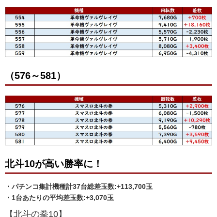
（576～581）
北斗10が高い勝率に！
・パチンコ集計機種計37台総差玉数:+113,700玉
・1台あたりの平均差玉数:+3,070玉
【北斗の拳10】