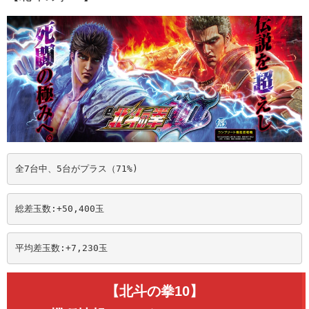
全7台中、5台がプラス（71%)
総差玉数:+50,400玉
平均差玉数:+7,230玉
【北斗の拳10】