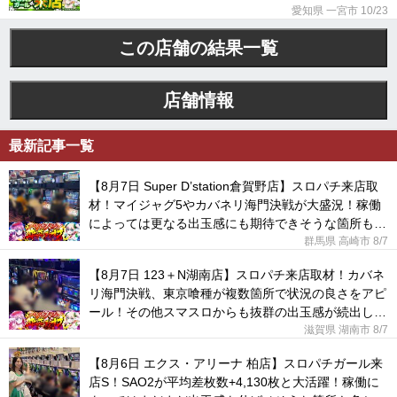
愛知県 一宮市 10/23
この店舗の結果一覧
店舗情報
最新記事一覧
【8月7日 Super D’station倉賀野店】スロパチ来店取
材！マイジャグ5やカバネリ海門決戦が大盛況！稼働
によっては更なる出玉感にも期待できそうな箇所も見
られた！
群馬県 高崎市
8/7
【8月7日 123＋N湖南店】スロパチ来店取材！カバネ
リ海門決戦、東京喰種が複数箇所で状況の良さをアピ
ール！その他スマスロからも抜群の出玉感が続出して
いた！
滋賀県 湖南市
8/7
【8月6日 エクス・アリーナ 柏店】スロパチガール来
店S！SAO2が平均差枚数+4,130枚と大活躍！稼働に