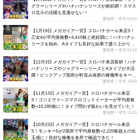
グラーシリーズやハナハナシリーズが絶好調！スマス
ロ北斗の活躍も見逃せない！
愛知県 一宮市 02/13
【1月19日 メガガイア一宮】スロパチガール来店S！
乙女4が平均差枚数+3,410枚と絶好調に！ハナハナシ
リーズを始め、Aタイプも良好な結果で盛り上がりに
貢献！
愛知県 一宮市 01/19
【12月3日 メガガイア一宮】スロパチ来店取材！ハナ
ハナシリーズやジャグラーシリーズとAタイプが大活
躍！ピックアップ箇所が軒並み抜群の稼働率をキープ
していた！
愛知県 一宮市 12/03
【11月13日 メガガイア一宮】スロパチガール来店
S！ゴジエヴァ～スマスロゴッドイーターが平均差枚
数+10,280枚に！タイプ問わず賑わいを見せていた！
愛知県 一宮市 11/13
【10月23日 メガガイア一宮】スロパチガール来店
S！モンキー5が2箇所で平均差枚数+2,220枚超えの出
玉感に！良好な稼働を各所で確認できた！