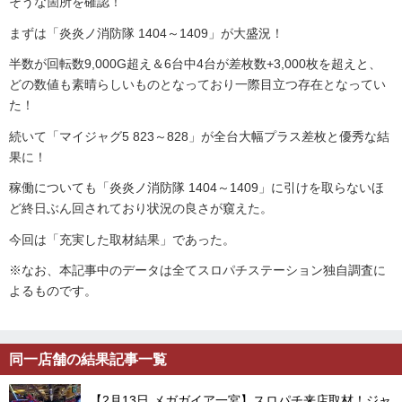
そうな箇所を確認！
まずは「炎炎ノ消防隊 1404～1409」が大盛況！
半数が回転数9,000G超え＆6台中4台が差枚数+3,000枚を超えと、
どの数値も素晴らしいものとなっており一際目立つ存在となってい
た！
続いて「マイジャグ5 823～828」が全台大幅プラス差枚と優秀な結
果に！
稼働についても「炎炎ノ消防隊 1404～1409」に引けを取らないほ
ど終日ぶん回されており状況の良さが窺えた。
今回は「充実した取材結果」であった。
※なお、本記事中のデータは全てスロパチステーション独自調査に
よるものです。
同一店舗の結果記事一覧
【2月13日 メガガイア一宮】スロパチ来店取材！ジャ