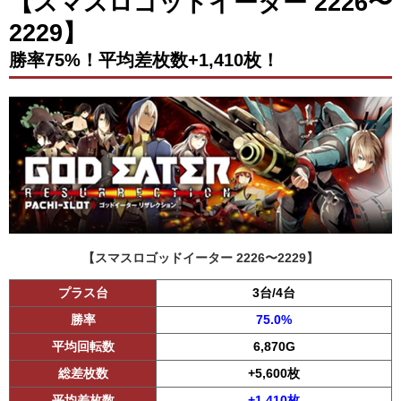
【スマスロゴッドイーター 2226〜
2229】
勝率75%！平均差枚数+1,410枚！
【スマスロゴッドイーター 2226〜2229】
プラス台
3台/4台
勝率
75.0%
平均回転数
6,870G
総差枚数
+5,600枚
平均差枚数
+1,410枚