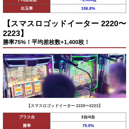
出玉率
106.8%
【スマスロゴッドイーター 2220〜
2223】
勝率75%！平均差枚数+1,400枚！
【スマスロゴッドイーター 2220〜2223】
プラス台
3台/4台
勝率
75.0%