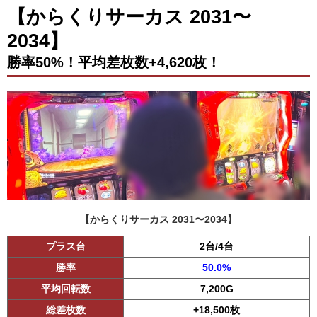
【からくりサーカス 2031〜
2034】
勝率50%！平均差枚数+4,620枚！
【からくりサーカス 2031〜2034】
プラス台
2台/4台
勝率
50.0%
平均回転数
7,200G
総差枚数
+18,500枚