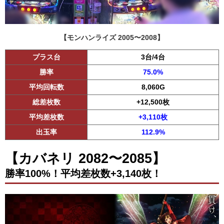
【モンハンライズ 2005〜2008】
プラス台
3台/4台
勝率
75.0%
平均回転数
8,060G
総差枚数
+12,500枚
平均差枚数
+3,110枚
出玉率
112.9%
【カバネリ 2082〜2085】
勝率100%！平均差枚数+3,140枚！