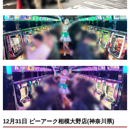
12月31日 ピーアーク相模大野店(神奈川県)