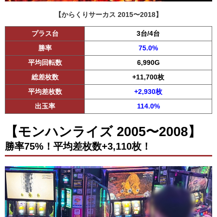
【からくりサーカス 2015〜2018】
プラス台
3台/4台
勝率
75.0%
平均回転数
6,990G
総差枚数
+11,700枚
平均差枚数
+2,930枚
出玉率
114.0%
【モンハンライズ 2005〜2008】
勝率75%！平均差枚数+3,110枚！