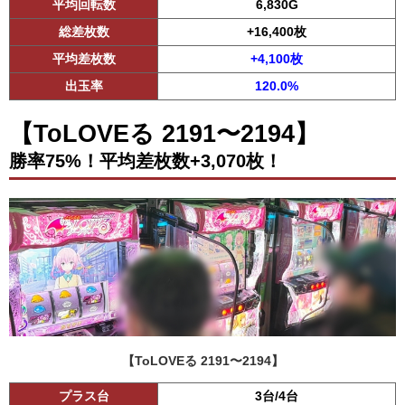
平均回転数
6,830G
総差枚数
+16,400枚
平均差枚数
+4,100枚
出玉率
120.0%
【ToLOVEる 2191〜2194】
勝率75%！平均差枚数+3,070枚！
【ToLOVEる 2191〜2194】
プラス台
3台/4台