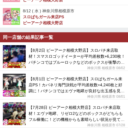
ピーアーク相模大野店
8/12 (
水
) 神奈川県相模原市
スロぱちガール来店PS
ピーアーク相模大野店
同一店舗の結果記事一覧
【8月2日 ピーアーク相模大野店】スロパチ来店取
材！スマスロゴッドイーターが平均差枚数+6,230枚！
パチンコではブルーロックなどのボックスが衝撃の出
玉感に！
神奈川県 相模原市 08/02
【8月1日 ピーアーク相模大野店】スロぱちガール来
店PS！カバネリ海門決戦が平均差枚数+4,240枚と好
調に！パチンコではエヴァ咆哮が良好な出玉感を見せ
た！
神奈川県 相模原市 08/01
【7月28日 ピーアーク相模大野店】スロパチ来店取
材！エヴァ咆哮、リゼロ2などのボックスがどちらも
フル稼働に！どの機種からも素晴らしい状況が見て取
れた！
神奈川県 相模原市 07/28