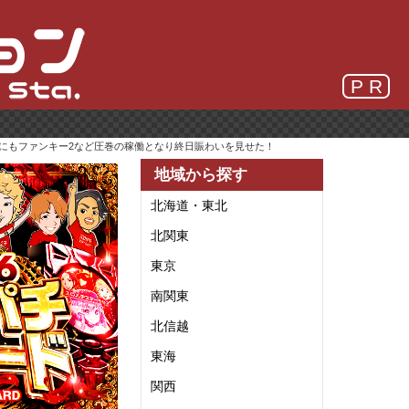
P R
！他にもファンキー2など圧巻の稼働となり終日賑わいを見せた！
地域から探す
北海道・東北
北関東
東京
南関東
北信越
東海
関西