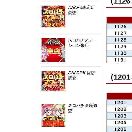
（1126
AWARD認定店
調査
スロパチステー
ション来店
AWARD加盟店
（1201
調査
スロパチ徹底調
査