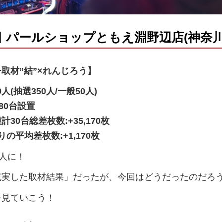
4日 パールショップともえ淵野辺店(神奈
取材”結”×れんじろう】
0人(抽選350人/一般50人)
80台設置
計30
台総差枚数:+35,170枚
の平均差枚数:+1,170枚
0人に！
充実した取材結果」だったが、今回はどうだったのだろ
を見ていこう！