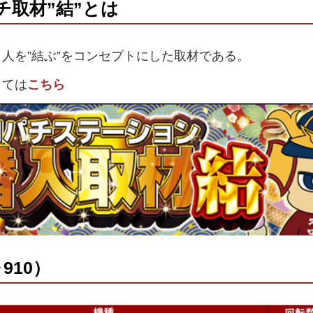
チ取材”結”とは
人を”結ぶ”をコンセプトにした取材である。
しては
こちら
～910）