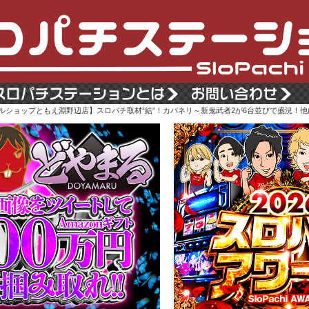
 パールショップともえ淵野辺店】スロパチ取材”結”！カバネリ～新鬼武者2が6台並びで盛況