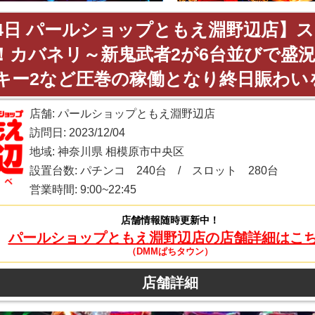
月4日 パールショップともえ淵野辺店】
”！カバネリ～新鬼武者2が6台並びで盛
キー2など圧巻の稼働となり終日賑わい
店舗: パールショップともえ淵野辺店
訪問日: 2023/12/04
地域: 神奈川県 相模原市中央区
設置台数: パチンコ 240台 / スロット 280台
営業時間: 9:00~22:45
店舗情報随時更新中！
パールショップともえ淵野辺店の店舗詳細はこ
（DMMぱちタウン）
店舗詳細