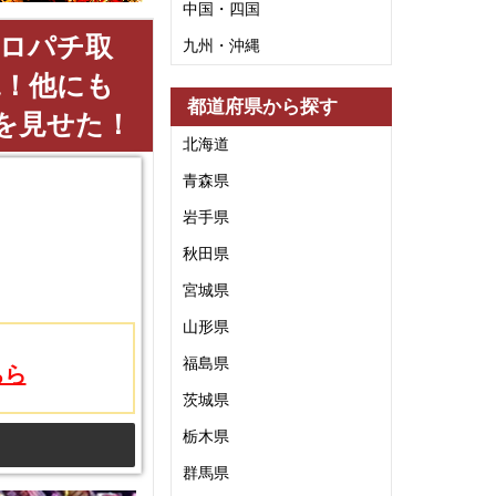
中国・四国
スロパチ取
九州・沖縄
況！他にも
都道府県から探す
を見せた！
北海道
青森県
岩手県
秋田県
宮城県
山形県
福島県
ちら
茨城県
栃木県
群馬県