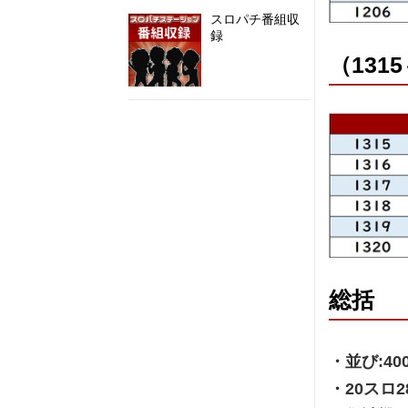
スロパチ番組収
録
（1315
@SloPachi_Staさんのツイート
総括
・並び:40
・20スロ2