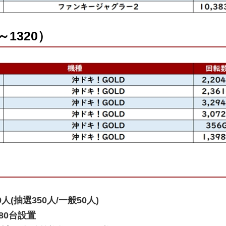
～1320）
0人(抽選350人/一般50人)
80台設置