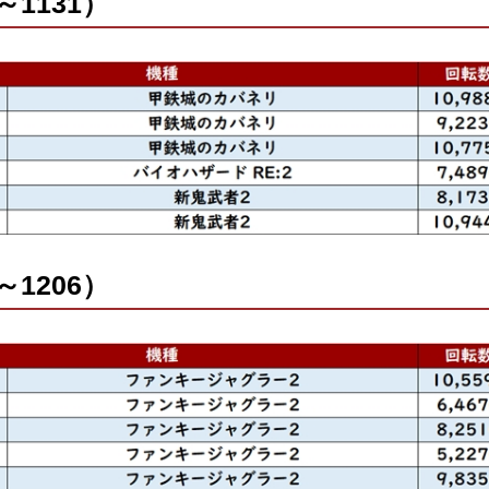
～1131）
～1206）