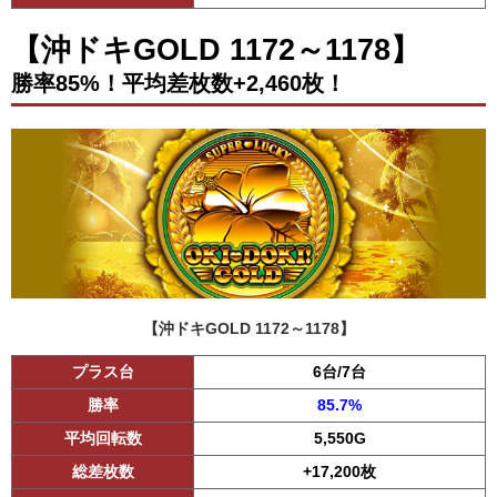
【沖ドキGOLD 1172～1178】
勝率85%！平均差枚数+2,460枚！
【沖ドキGOLD 1172～1178】
プラス台
6台/7台
勝率
85.7%
平均回転数
5,550G
総差枚数
+17,200枚