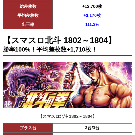
総差枚数
+12,700枚
平均差枚数
+3,170枚
出玉率
111.3%
【スマスロ北斗 1802～1804】
勝率100%！平均差枚数+1,710枚！
【スマスロ北斗 1802～1804】
プラス台
3台/3台