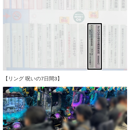
【リング 呪いの7日間3】