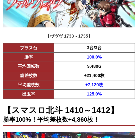
【ヴヴヴ 1733～1735】
プラス台
3台/3台
勝率
100.0%
平均回転数
9,480G
総差枚数
+21,400枚
平均差枚数
+7,120枚
出玉率
125.0%
【スマスロ北斗 1410～1412】
勝率100%！平均差枚数+4,860枚！