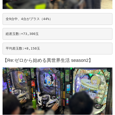
全9台中、4台がプラス（44%）
総差玉数:+73,300
玉
平均差玉数:+8,150
玉
【Re:ゼロから始める異世界生活 season2】