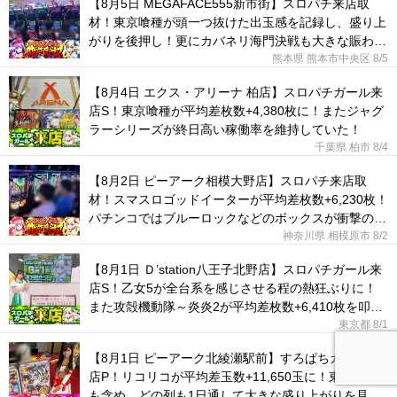
【8月5日 MEGAFACE555新市街】スロパチ来店取
材！東京喰種が頭一つ抜けた出玉感を記録し、盛り上
がりを後押し！更にカバネリ海門決戦も大きな賑わい
を見せた！
熊本県 熊本市中央区
8/5
【8月4日 エクス・アリーナ 柏店】スロパチガール来
店S！東京喰種が平均差枚数+4,380枚に！またジャグ
ラーシリーズが終日高い稼働率を維持していた！
千葉県 柏市
8/4
【8月2日 ピーアーク相模大野店】スロパチ来店取
材！スマスロゴッドイーターが平均差枚数+6,230枚！
パチンコではブルーロックなどのボックスが衝撃の出
玉感に！
神奈川県 相模原市
8/2
【8月1日 Ｄ’station八王子北野店】スロパチガール来
店S！乙女5が全台系を感じさせる程の熱狂ぶりに！
また攻殻機動隊～炎炎2が平均差枚数+6,410枚を叩き
出した！
東京都
8/1
【8月1日 ピーアーク北綾瀬駅前】すろぱちガール来
店P！リコリコが平均差玉数+11,650玉に！東京喰種
も含め、どの列も1日通して大きな盛り上がりを見せ