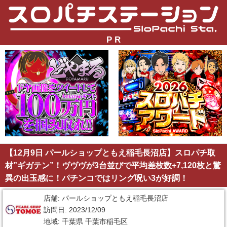
P R
【12月9日 パールショップともえ稲毛長沼店】スロパチ取
材”ギガテン”！ヴヴヴが3台並びで平均差枚数+7,120枚と驚
異の出玉感に！パチンコではリング呪い3が好調！
店舗: パールショップともえ稲毛長沼店
訪問日: 2023/12/09
地域: 千葉県 千葉市稲毛区