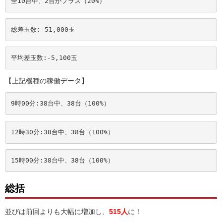
全10台中、2台がプラス（20%）
総差玉数:-51,000
玉
平均差玉数:-5,100
玉
【上記機種の稼働データ】
9時00分:38台中、38台（100%）
12時30分:38台中、38台（100%）
15時00分:38台中、38台（100%）
総括
並びは前回よりも大幅に増加し、
515人
に！