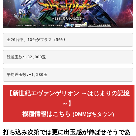
全20台中、10台がプラス（50%)
総差玉数:+32,000玉
平均差玉数:+1,580玉
【新世紀エヴァンゲリオン ～はじまりの記憶
～】
機種情報はこちら
(DMMぱちタウン)
打ち込み次第では更に出玉感が伸ばせそうであ