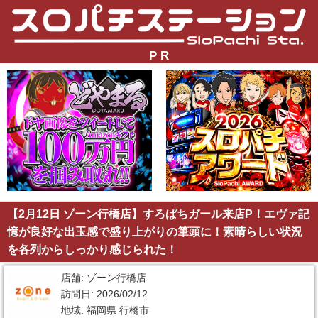
P R
【2月12日 ゾーン行橋店】すろぱちガール来店P！エヴァ記
憶が良好な出玉感で盛り上がりの筆頭に！素晴らしい状況
を各列からしっかり感じられた！
店舗: ゾーン行橋店
訪問日: 2026/02/12
地域: 福岡県 行橋市