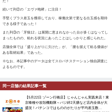
た！
続いて列②の「エヴァ咆哮」に注目！
手堅くプラス差玉を獲得しており、稼働次第で更なる出玉感を期待
できる様子であった！
また列③の「牙狼
12
」は展開に恵まれなかった台が多くはなってし
まったものの、粘れる状況にあったことはしっかりと感じられた。
店舗全体では「盛り上がりに欠けた」が、「腰を据えて粘る価値が
ある取材結果」であった。
※なお、本記事中のデータは全てスロパチステーション独自調査に
よるものです。
同一店舗の結果記事一覧
【5月22日 ゾーン行橋店】じゃんじゃん実践来店！東
京喰種や攻殻機動隊～バジ絆2天膳など店内全体が大
盛況！パチンコではもののがたりが平均差玉数