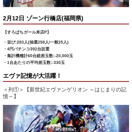
2月12日 ゾーン行橋店(福岡県)
【すろぱちガール来店P】
・並び:283人(抽選258人/一般25人)
・4円パチンコ392台設置
・集計機種計60台総差玉数:-20,000玉
・1台あたりの平均差玉数:-330玉
エヴァ記憶が大活躍！
＜列①＞【新世紀エヴァンゲリオン ～はじまりの記
憶～】