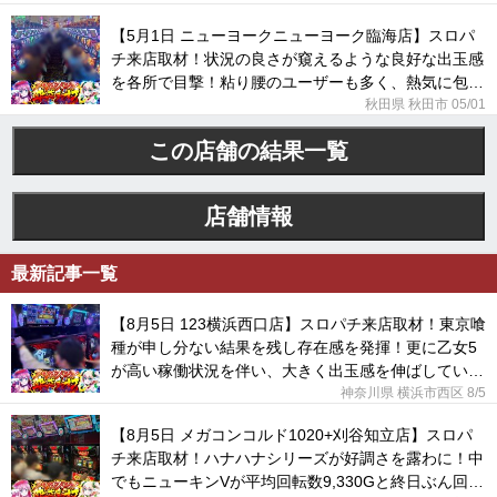
【5月1日 ニューヨークニューヨーク臨海店】スロパ
チ来店取材！状況の良さが窺えるような良好な出玉感
を各所で目撃！粘り腰のユーザーも多く、熱気に包ま
れていた！
秋田県 秋田市 05/01
この店舗の結果一覧
店舗情報
最新記事一覧
【8月5日 123横浜西口店】スロパチ来店取材！東京喰
種が申し分ない結果を残し存在感を発揮！更に乙女5
が高い稼働状況を伴い、大きく出玉感を伸ばしてい
た！
神奈川県 横浜市西区
8/5
【8月5日 メガコンコルド1020+刈谷知立店】スロパ
チ来店取材！ハナハナシリーズが好調さを露わに！中
でもニューキンVが平均回転数9,330Gと終日ぶん回さ