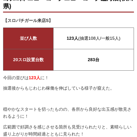
県)
【スロパチガール来店S】
並び人数
123人
(抽選108人/一般15人)
20スロ設置台数
283台
今回の並びは
123人
に！
抽選後からもじわじわ稼働を伸ばしている様子が窺えた。
穏やかなスタートを切ったものの、各所から良好な出玉感が散見さ
れるように！
広範囲で好調さを感じさせる箇所も見受けられたりと、素晴らしい
盛り上がりが時間経過とともに見られた！