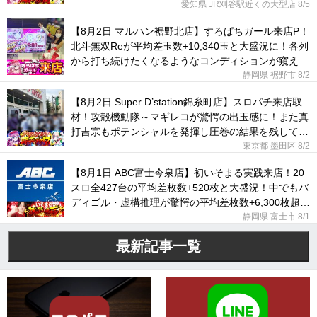
れていた！
愛知県 JR刈谷駅近くの大型店
8/5
【8月2日 マルハン裾野北店】すろぱちガール来店P！
北斗無双Reが平均差玉数+10,340玉と大盛況に！各列
から打ち続けたくなるようなコンディションが窺え
た！
静岡県 裾野市
8/2
【8月2日 Super D’station錦糸町店】スロパチ来店取
材！攻殻機動隊～マギレコが驚愕の出玉感に！また真
打吉宗もポテンシャルを発揮し圧巻の結果を残してい
た！
東京都 墨田区
8/2
【8月1日 ABC富士今泉店】初いそまる実践来店！20
スロ全427台の平均差枚数+520枚と大盛況！中でもバ
ディゴル・虚構推理が驚愕の平均差枚数+6,300枚超え
に！
静岡県 富士市
8/1
最新記事一覧