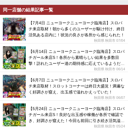
同一店舗の結果記事一覧
【7月4日 ニューヨークニューヨーク臨海店】スロパ
チ来店取材！朝から多くのユーザーが駆け付け、終日
活気ある店内に！状況の良さが各所から感じられた！
秋田県 秋田市 07/04
【6月14日 ニューヨークニューヨーク臨海店】スロパ
チガール来店S！各所から素晴らしい結果を多数目
撃！訪れたユーザー達の期待感に応えているようだっ
た！
秋田県 秋田市 06/14
【6月7日 ニューヨークニューヨーク臨海店】スロパ
チ来店取材！スロットコーナーは終日大盛況！満遍な
く好調さが窺え、出玉感で溢れかえっていた！
秋田県 秋田市 06/07
【5月24日 ニューヨークニューヨーク臨海店】スロパ
チガール来店S！良好な出玉感や稼働が各所で確認で
き、好調さが窺えた！今回も前回に引き続き活気溢れ
る1日に！
秋田県 秋田市 05/24