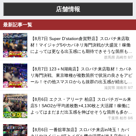
店舗情報
最新記事一覧
【8月7日 Super D’station倉賀野店】スロパチ来店取
材！マイジャグ5やカバネリ海門決戦が大盛況！稼働
によっては更なる出玉感にも期待できそうな箇所も見
られた！
群馬県 高崎市
8/7
【8月7日 123＋N湖南店】スロパチ来店取材！カバネ
リ海門決戦、東京喰種が複数箇所で状況の良さをアピ
ール！その他スマスロからも抜群の出玉感が続出して
いた！
滋賀県 湖南市
8/7
【8月6日 エクス・アリーナ 柏店】スロパチガール来
店S！SAO2が平均差枚数+4,130枚と大活躍！稼働に
よってはまだまだ出玉感を伸ばせそうな箇所も多かっ
た！
千葉県 柏市
8/6
【8月6日 一番舘草加店】スロパチ来店in埼玉！カバ