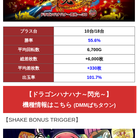
プラス台
10台/18台
勝率
55.6%
平均回転数
6,700G
総差枚数
+6,000枚
平均差枚数
+330枚
出玉率
101.7%
【ドラゴンハナハナ～閃光～】
機種情報はこちら
(DMMぱちタウン)
【SHAKE BONUS TRIGGER】