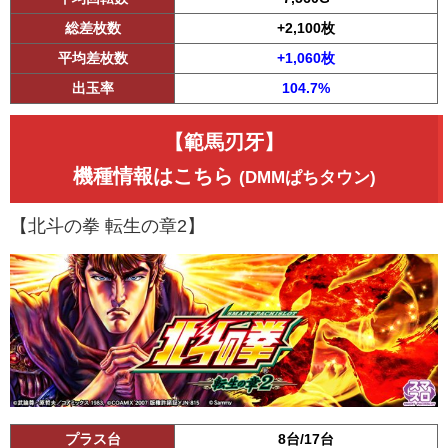
総差枚数
+2,100枚
平均差枚数
+1,060枚
出玉率
104.7%
【範馬刃牙】
機種情報はこちら
(DMMぱちタウン)
【北斗の拳 転生の章2】
プラス台
8台/17台