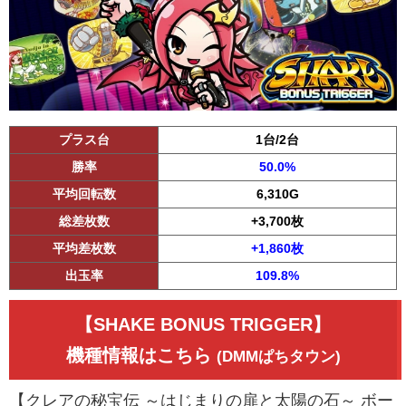
プラス台
1台/2台
勝率
50.0%
平均回転数
6,310G
総差枚数
+3,700枚
平均差枚数
+1,860枚
出玉率
109.8%
【SHAKE BONUS TRIGGER】
機種情報はこちら
(DMMぱちタウン)
【クレアの秘宝伝 ～はじまりの扉と太陽の石～ ボー