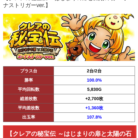
ナストリガーver.】
プラス台
2台/2台
勝率
100.0%
平均回転数
5,830G
総差枚数
+2,700枚
平均差枚数
+1,360枚
出玉率
107.8%
【クレアの秘宝伝 ～はじまりの扉と太陽の石