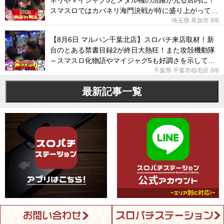
ネリやマイジャグ5とメダル機の活躍が光る店内に！
スマスロではカバネリ海門決戦が特に盛り上がってい
た！
埼玉県 草加市
8/6
【8月6日 マルハン千葉北店】スロパチ来店取材！新
台のとある禁書目録2が終日大熱狂！また攻殻機動隊
～スマスロ化物語やマイジャグ5も好調さを示してい
た！
千葉県 千葉市稲毛区
8/6
最新記事一覧