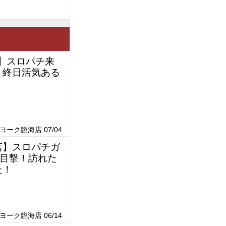
店】スロパチ来
、終日活気ある
！
ーク臨海店 07/04
店】スロパチガ
目撃！訪れた
た！
ーク臨海店 06/14