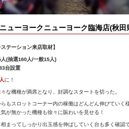
日 ニューヨークニューヨーク臨海店(秋田
チステーション来店取材】
5人(抽選160人/一般15人)
83台設置
5人
に！
様々な機種が満席となり、好調なスタートを切った。
からもスロットコーナー内の稼働はどんどん伸びていく
人気が無かった機種も徐々に賑わいを見せる！
も相まってしっかり出玉感を伸ばしていく台も多く確認