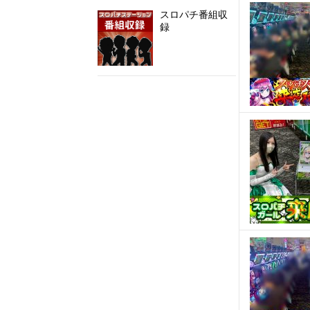
スロパチ番組収
録
@SloPachi_Staさんのツイート