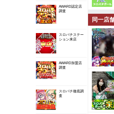
AWARD認定店
調査
同一店
スロパチステー
ション来店
AWARD加盟店
調査
スロパチ徹底調
査