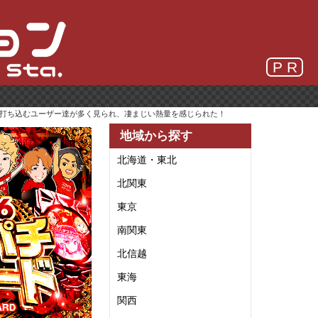
P R
に打ち込むユーザー達が多く見られ、凄まじい熱量を感じられた！
地域から探す
北海道・東北
北関東
東京
南関東
北信越
東海
関西