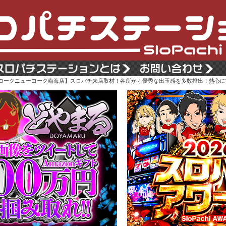
ューヨークニューヨーク臨海店】スロパチ来店取材！各所から優秀な出玉感を多数排出！熱心