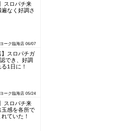
店】スロパチ来
満遍なく好調さ
ーク臨海店 06/07
店】スロパチガ
認でき、好調
る1日に！
ーク臨海店 05/24
店】スロパチ来
出玉感を各所で
まれていた！