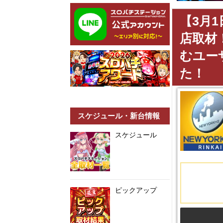
【3月
店取材
むユー
た！
スケジュール・新台情報
スケジュール
ピックアップ