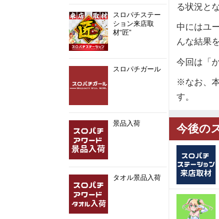
る状況と
スロパチステー
ション来店取
中にはユ
材“匠”
んな結果
今回は「
スロパチガール
※なお、
す。
景品入荷
今後の
タオル景品入荷