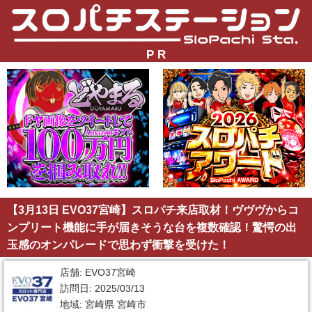
P R
【3月13日 EVO37宮崎】スロパチ来店取材！ヴヴヴからコ
ンプリート機能に手が届きそうな台を複数確認！驚愕の出
玉感のオンパレードで思わず衝撃を受けた！
店舗: EVO37宮崎
訪問日: 2025/03/13
地域: 宮崎県 宮崎市