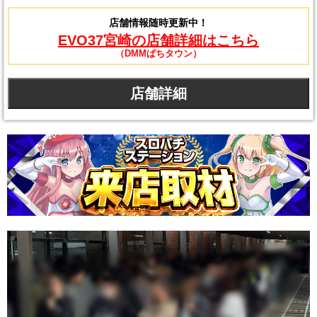
店舗情報随時更新中！
EVO37宮崎の店舗詳細はこちら
（DMMぱちタウン）
店舗詳細