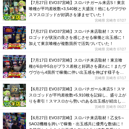
【7月27日 EVO37宮崎】スロパチガール来店S！東京
喰種が平均差枚数+3,540枚と大盛況！他にもヴヴヴや
スマスロゴッドが好調さを滲ませていた！
宮崎県 宮崎市 07/27
【7月27日 EVO37宮崎】スロパチ来店取材！スマス
ロゴッドが状況の良さを感じさせる稼働と出玉感に！
加えて東京喰種が複数箇所で活気づいていた！
宮崎県 宮崎市 07/27
【7月17日 EVO37宮崎】スロパチ来店取材！東京喰
種が6台中5台がプラス差枚と好調さを露わに！またヴ
ヴヴから4箇所で稼働に伴い出玉感を伸ばす様子を確
認した！
宮崎県 宮崎市 07/17
【6月27日 EVO37宮崎】スロパチガール来店S！スマ
スロゴッドが平均差枚数+5,910枚を記録し、盛り上が
りを牽引！スマスロから勢いのある出玉感が続出して
いた！
宮崎県 宮崎市 06/27
【6月27日 EVO37宮崎】スロパチ来店取材！乙女5～
SAO2機種を跨いで稼働・出玉感共に優秀な数値に！