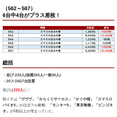
（562～567）
6台中4台がプラス差枚！
総括
・並び:233人(抽選203人/一般30人)
・20スロ627台設置
並びは
233人
に！
朝イチは
「ヴヴヴ」「からくりサーカス」「かぐや様」「スマスロ
バイオ5」
がほぼフル稼働、
「モンキー5」「東京喰種」「ビンゴネ
オ」
が5割以上が埋まっていた。