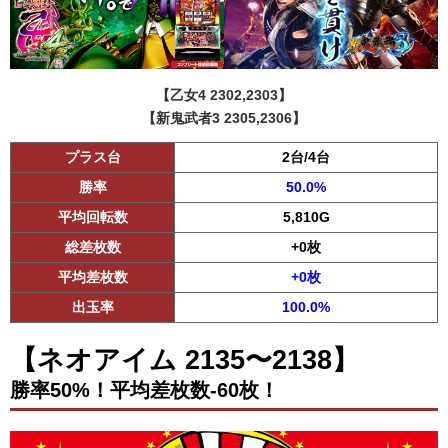
【乙女4 2302,2303】
【新鬼武者3 2305,2306】
プラス台
2台/4台
勝率
50.0%
平均回転数
5,810G
総差枚数
+0枚
平均差枚数
+0枚
出玉率
100.0%
【ネオアイム 2135〜2138】
勝率50%！平均差枚数-60枚！