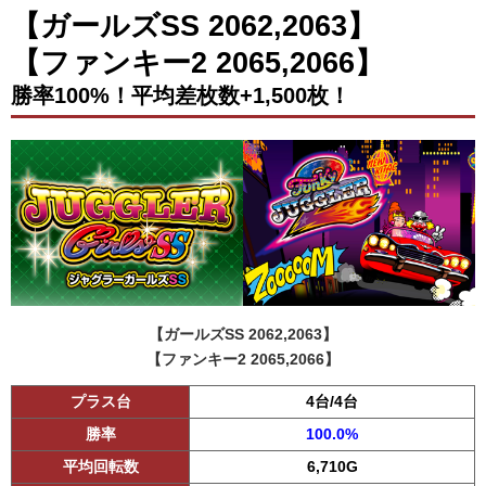
【ガールズSS 2062,2063】
【ファンキー2 2065,2066】
勝率100%！平均差枚数+1,500枚！
【ガールズSS 2062,2063】
【ファンキー2 2065,2066】
プラス台
4台/4台
勝率
100.0%
平均回転数
6,710G