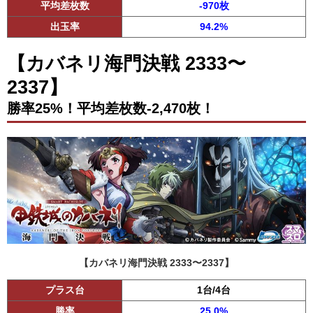
平均差枚数
-970枚
出玉率
94.2%
【カバネリ海門決戦 2333〜
2337】
勝率25%！平均差枚数-2,470枚！
【カバネリ海門決戦 2333〜2337】
プラス台
1台/4台
勝率
25.0%