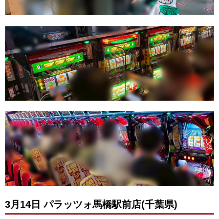
3月14日 パラッツォ馬橋駅前店(千葉県)