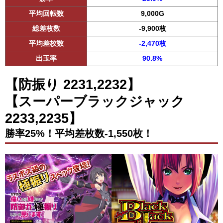
平均回転数
9,000G
総差枚数
-9,900枚
平均差枚数
-2,470枚
出玉率
90.8%
【防振り 2231,2232】
【スーパーブラックジャック
2233,2235】
勝率25%！平均差枚数-1,550枚！