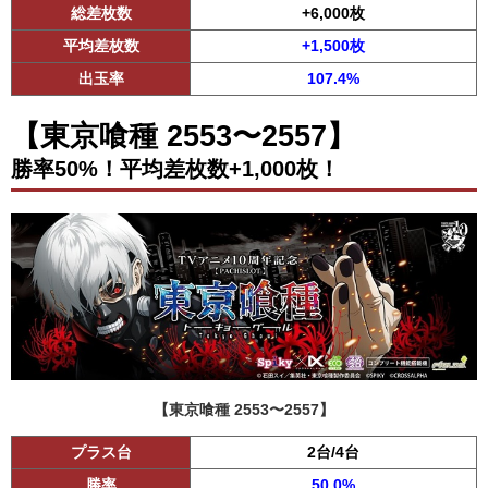
総差枚数
+6,000枚
平均差枚数
+1,500枚
出玉率
107.4%
【東京喰種 2553〜2557】
勝率50%！平均差枚数+1,000枚！
【東京喰種 2553〜2557】
プラス台
2台/4台
勝率
50.0%