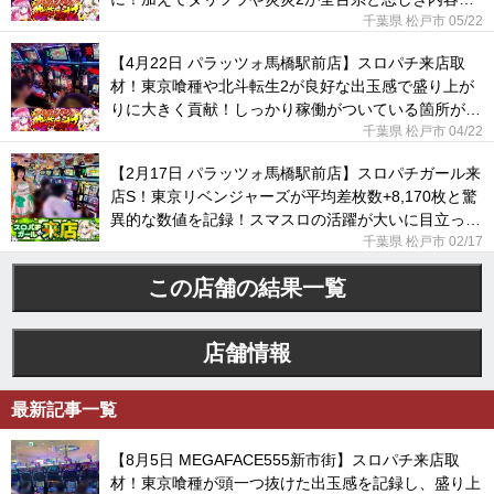
見せた！
千葉県 松戸市 05/22
【4月22日 パラッツォ馬橋駅前店】スロパチ来店取
材！東京喰種や北斗転生2が良好な出玉感で盛り上が
りに大きく貢献！しっかり稼働がついている箇所が多
かった！
千葉県 松戸市 04/22
【2月17日 パラッツォ馬橋駅前店】スロパチガール来
店S！東京リベンジャーズが平均差枚数+8,170枚と驚
異的な数値を記録！スマスロの活躍が大いに目立っ
た！
千葉県 松戸市 02/17
この店舗の結果一覧
店舗情報
最新記事一覧
【8月5日 MEGAFACE555新市街】スロパチ来店取
材！東京喰種が頭一つ抜けた出玉感を記録し、盛り上