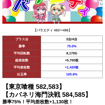
【バラエティ 493〜496】
プラス台
3台/4台
勝率
75.0%
平均回転数
8,170G
総差枚数
+5,700枚
平均差枚数
+1,420枚
出玉率
105.8%
【東京喰種 582,583】
【カバネリ海門決戦 584,585】
勝率75%！平均差枚数+1,130枚！