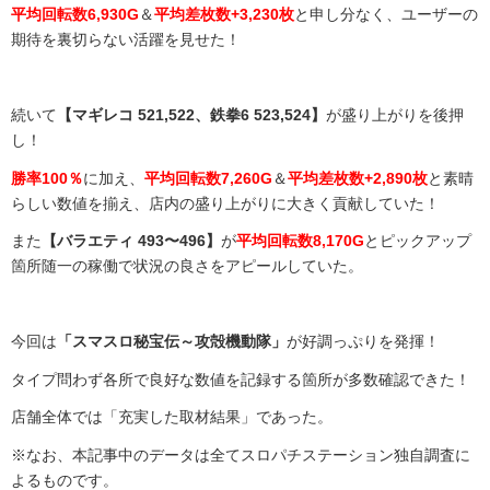
平均回転数6,930G
＆
平均差枚数+3,230枚
と申し分なく、ユーザーの
期待を裏切らない活躍を見せた！
続いて
【マギレコ 521,522、鉄拳6 523,524】
が盛り上がりを後押
し！
勝率100％
に加え、
平均回転数7,260G
＆
平均差枚数+2,890枚
と素晴
らしい数値を揃え、店内の盛り上がりに大きく貢献していた！
また
【バラエティ 493〜496】
が
平均回転数8,170G
とピックアップ
箇所随一の稼働で状況の良さをアピールしていた。
今回は
「スマスロ秘宝伝～攻殻機動隊」
が好調っぷりを発揮！
タイプ問わず各所で良好な数値を記録する箇所が多数確認できた！
店舗全体では「充実した取材結果」であった。
※なお、本記事中のデータは全てスロパチステーション独自調査に
よるものです。