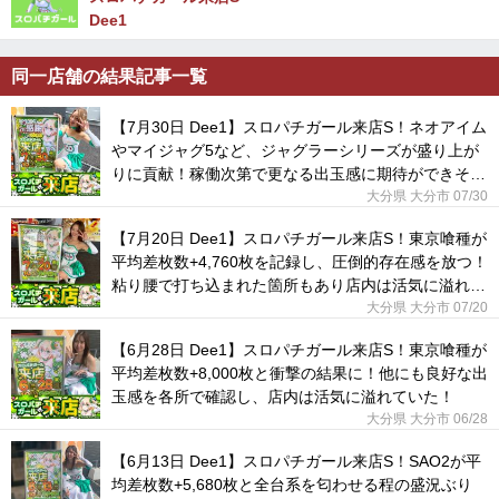
Dee1
同一店舗の結果記事一覧
【7月30日 Dee1】スロパチガール来店S！ネオアイム
やマイジャグ5など、ジャグラーシリーズが盛り上が
りに貢献！稼働次第で更なる出玉感に期待ができそう
だった！
大分県 大分市 07/30
【7月20日 Dee1】スロパチガール来店S！東京喰種が
平均差枚数+4,760枚を記録し、圧倒的存在感を放つ！
粘り腰で打ち込まれた箇所もあり店内は活気に溢れて
いた！
大分県 大分市 07/20
【6月28日 Dee1】スロパチガール来店S！東京喰種が
平均差枚数+8,000枚と衝撃の結果に！他にも良好な出
玉感を各所で確認し、店内は活気に溢れていた！
大分県 大分市 06/28
【6月13日 Dee1】スロパチガール来店S！SAO2が平
均差枚数+5,680枚と全台系を匂わせる程の盛況ぶり