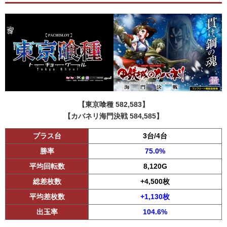
【東京喰種 582,583】
【カバネリ海門決戦 584,585】
プラス台
3台/4台
勝率
75.0%
平均回転数
8,120G
総差枚数
+4,500枚
平均差枚数
+1,130枚
出玉率
104.6%