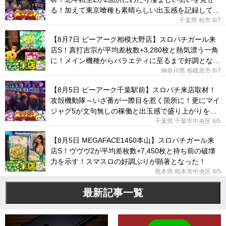
る！加えて東京喰種も素晴らしい出玉感を記録してい
た！
千葉県 柏市
8/7
【8月7日 ピーアーク相模大野店】スロパチガール来
店S！真打吉宗が平均差枚数+3,280枚と熱気漂う一角
に！メイン機種からバラエティに至るまで好調となっ
た！
神奈川県 相模原市
8/7
【8月5日 ピーアーク千葉駅前】スロパチ来店取材！
攻殻機動隊～いざ番が一際目を惹く箇所に！更にマイ
ジャグ5が文句無しの稼働と出玉感で盛り上がりを後
押しした！
千葉県 千葉市中央区
8/5
【8月5日 MEGAFACE1450本山】スロパチガール来
店S！ヴヴヴ2が平均差枚数+7,450枚と持ち前の破壊
力を示す！スマスロの好調ぶりが顕著となった！
熊本県 熊本市中央区
8/5
最新記事一覧