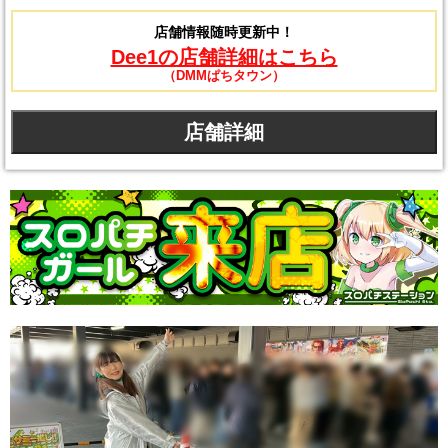
店舗情報随時更新中！
Dee1の店舗詳細はこちら
（DMMぱちタウン）
店舗詳細