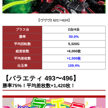
【ヴヴヴ2 621〜624】
プラス台
2台/4台
勝率
50.0%
平均回転数
5,320G
総差枚数
+6,000枚
平均差枚数
+1,500枚
出玉率
109.4%
【バラエティ 493〜496】
勝率75%！平均差枚数+1,420枚！