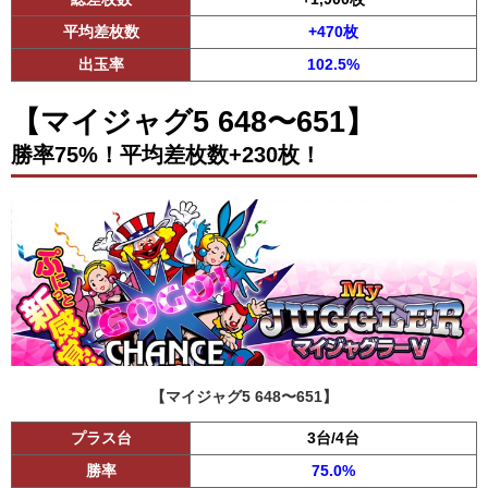
平均差枚数
+470枚
出玉率
102.5%
【マイジャグ5 648〜651】
勝率75%！平均差枚数+230枚！
【マイジャグ5 648〜651】
プラス台
3台/4台
勝率
75.0%