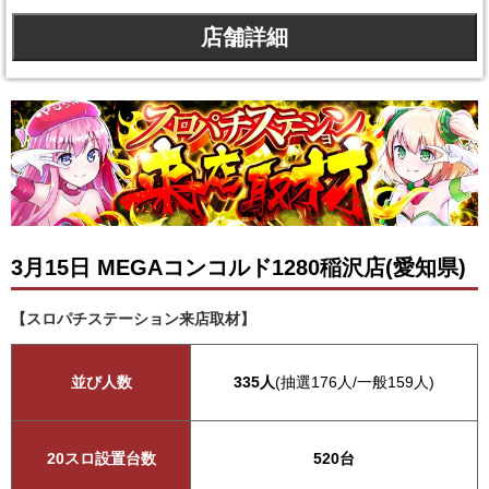
店舗詳細
3月15日 MEGAコンコルド1280稲沢店(愛知県)
【スロパチステーション来店取材】
並び人数
335人
(抽選176人/一般159人)
20スロ設置台数
520台