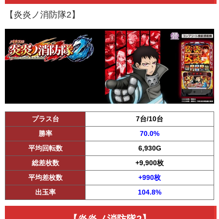
【炎炎ノ消防隊2】
プラス台
7台/10台
勝率
70.0%
平均回転数
6,930G
総差枚数
+9,900枚
平均差枚数
+990枚
出玉率
104.8%
【炎炎ノ消防隊2】