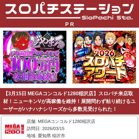
P R
【3月15日 MEGAコンコルド1280稲沢店】スロパチ来店取
材！ニューキンVが高稼働を維持！展開問わず粘り続けるユ
ーザーがハナハナシリーズから多数見受けられた！
店舗: MEGAコンコルド1280稲沢店
訪問日: 2026/03/15
地域: 愛知県 稲沢市