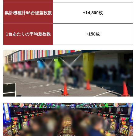
集計機種計96台総差枚数
+14,800枚
1台あたりの平均差枚数
+150枚