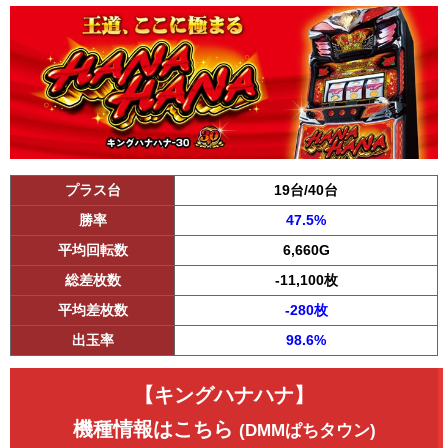
プラス台
19台/40台
勝率
47.5%
平均回転数
6,660G
総差枚数
-11,100枚
平均差枚数
-280枚
出玉率
98.6%
【キングハナハナ】
機種情報はこちら
(DMMぱちタウン)