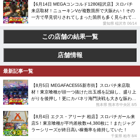
【6月14日 MEGAコンコルド1280稲沢店】スロパチ
来店取材！ニューキンVが複数箇所で大賑わい！その
一方で早見切りされてしまった箇所も多く見られてし
まった。
愛知県 稲沢市 06/14
この店舗の結果一覧
店舗情報
最新記事一覧
【8月5日 MEGAFACE555新市街】スロパチ来店取
材！東京喰種が頭一つ抜けた出玉感を記録し、盛り上
がりを後押し！更にカバネリ海門決戦も大きな賑わい
を見せた！
熊本県 熊本市中央区
8/5
【8月4日 エクス・アリーナ 柏店】スロパチガール来
店S！東京喰種が平均差枚数+4,380枚に！またジャグ
ラーシリーズが終日高い稼働率を維持していた！
千葉県 柏市
8/4