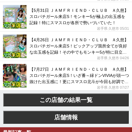
【5月31日 ＪＡＭＦＲＩＥＮＤ・ＣＬＵＢ Ａ久慈】
スロパチガール来店S！モンキー5が極上の出玉感を
記録！特にスマスロが各所で勢いづいていた！
岩手県 久慈市 05/31
【4月26日 ＪＡＭＦＲＩＥＮＤ・ＣＬＵＢ Ａ久慈】
スロパチガール来店S！ピックアップ箇所全てが良好
な出玉感を記録！その中でもモンキー5が特に目立っ
ていた！
岩手県 久慈市 04/26
【7月27日 ＪＡＭＦＲＩＥＮＤ・ＣＬＵＢ Ａ久慈】
スロパチガール来店S！いざ番～緑ドンVIVIAが頭一つ
抜けた出玉感に！更にスマスロ北斗が今回も好調であ
った！
岩手県 久慈市 07/27
この店舗の結果一覧
店舗情報