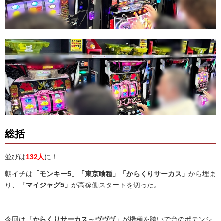
総括
並びは
132人
に！
朝イチは
「モンキー5」「東京喰種」「からくりサーカス」
から埋ま
り、
「マイジャグ5」
が高稼働スタートを切った。
今回は
「からくりサーカス～ヴヴヴ」
が機種を跨いで台のポテンシ