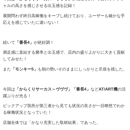
ャルの高さを感じさせる出玉感を記録！
展開問わず終日高稼働をキープし続けており、ユーザーも確かな手
応えを感じていたに違いない！
続いて
「番長4」
が絶好調！
満足感に直結する勝率と出玉感で、店内の盛り上がりに大きく貢献
してみせた！
また
「モンキー5」
も朝の勢いそのままにしっかりと爪痕を残した。
今回は
「からくりサーカス～ヴヴヴ」「番長4」
など
AT/ART機
の活
躍ぶりが光る！
ピックアップ箇所が第三者から見ても状況の良さが一目瞭然でわか
る稼働状況となっていた！
店舗全体では「かなり充実した取材結果」であった。