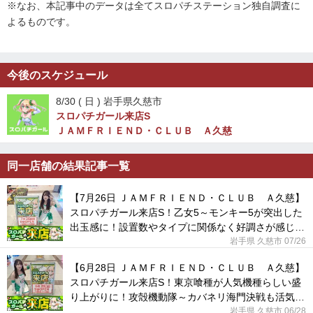
※なお、本記事中のデータは全てスロパチステーション独自調査に
よるものです。
今後のスケジュール
8/30 (
日
) 岩手県久慈市
スロパチガール来店S
ＪＡＭＦＲＩＥＮＤ・ＣＬＵＢ Ａ久慈
同一店舗の結果記事一覧
【7月26日 ＪＡＭＦＲＩＥＮＤ・ＣＬＵＢ Ａ久慈】
スロパチガール来店S！乙女5～モンキー5が突出した
出玉感に！設置数やタイプに関係なく好調さが感じら
れた！
岩手県 久慈市 07/26
【6月28日 ＪＡＭＦＲＩＥＮＤ・ＣＬＵＢ Ａ久慈】
スロパチガール来店S！東京喰種が人気機種らしい盛
り上がりに！攻殻機動隊～カバネリ海門決戦も活気づ
いていた！
岩手県 久慈市 06/28