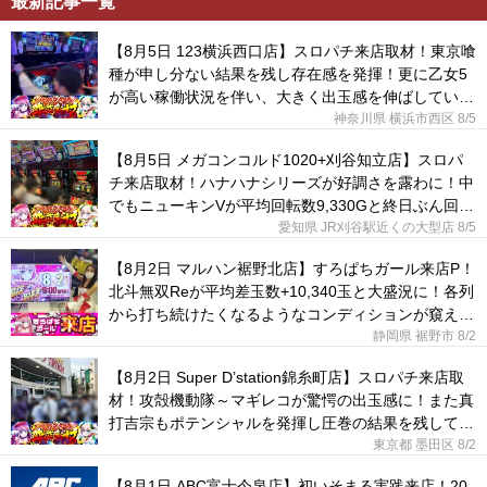
最新記事一覧
【8月5日 123横浜西口店】スロパチ来店取材！東京喰
種が申し分ない結果を残し存在感を発揮！更に乙女5
が高い稼働状況を伴い、大きく出玉感を伸ばしてい
た！
神奈川県 横浜市西区
8/5
【8月5日 メガコンコルド1020+刈谷知立店】スロパ
チ来店取材！ハナハナシリーズが好調さを露わに！中
でもニューキンVが平均回転数9,330Gと終日ぶん回さ
れていた！
愛知県 JR刈谷駅近くの大型店
8/5
【8月2日 マルハン裾野北店】すろぱちガール来店P！
北斗無双Reが平均差玉数+10,340玉と大盛況に！各列
から打ち続けたくなるようなコンディションが窺え
た！
静岡県 裾野市
8/2
【8月2日 Super D’station錦糸町店】スロパチ来店取
材！攻殻機動隊～マギレコが驚愕の出玉感に！また真
打吉宗もポテンシャルを発揮し圧巻の結果を残してい
た！
東京都 墨田区
8/2
【8月1日 ABC富士今泉店】初いそまる実践来店！20