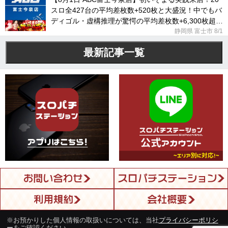
スロ全427台の平均差枚数+520枚と大盛況！中でもバ
ディゴル・虚構推理が驚愕の平均差枚数+6,300枚超え
に！
静岡県 富士市
8/1
最新記事一覧
※お預かりした個人情報の取扱いについては、当社
プライバシーポリシ
ー
をご確認ください。