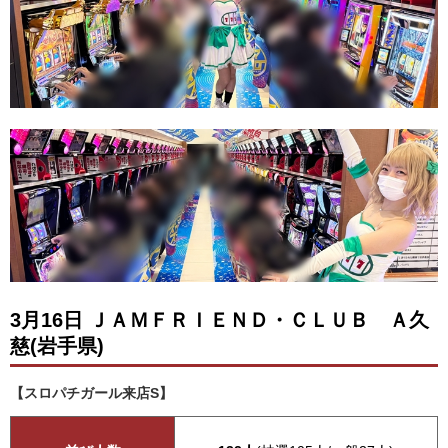
3月16日 ＪＡＭＦＲＩＥＮＤ・ＣＬＵＢ Ａ久
慈(岩手県)
【スロパチガール来店S】