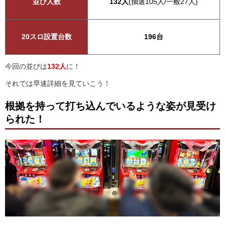
並び人数
132人
(抽選105人/一般27人)
20スロ設置台数
196台
今回の並びは
132人
に！
それでは早速詳細を見ていこう！
根拠を持って打ち込んでいるような姿が見受け
られた！