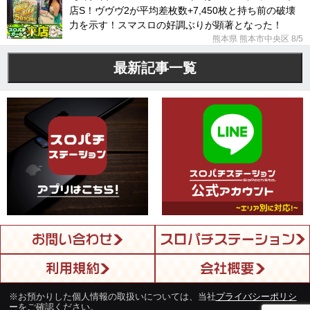
店S！ヴヴヴ2が平均差枚数+7,450枚と持ち前の破壊
力を示す！スマスロの好調ぶりが顕著となった！
熊本県 熊本市中央区
8/5
最新記事一覧
※お預かりした個人情報の取扱いについては、当社
プライバシーポリシ
ー
をご確認ください。