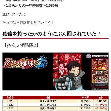
・1台あたりの平均差枚数:+2,080枚
並びは217人に。
それでは早速詳細を見ていこう！
確信を持ったかのようにぶん回されていた！
【炎炎ノ消防隊2】