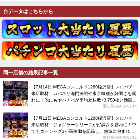
台データはこちらから
同一店舗の結果記事一覧
【7月14日 MEGAコンコルド1280稲沢店】スロパチ
来店取材！カバネリ海門決戦や東京喰種が好調さを露
わに！他にもヤバチバが平均差枚数+3,750枚と活躍を
見せた！
愛知県 稲沢市 07/14
【7月11日 MEGAコンコルド1280稲沢店】スロパチ
来店取材！ジャグラーシリーズが好調さを露わに！中
でもゴージャグ3が高稼働を記録し、熱気に包まれて
いた！
愛知県 稲沢市 07/11